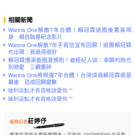
相關新聞
Wanna One解散7年合體！賴冠霖退圈後驚喜現
身 親自執導紀念影片
Wanna One解散7年手寫信宣布回歸！退團賴冠霖
也出現：我過得很好
賴冠霖爆演藝圈潛規則！被經紀人說：寧願約炮也
別戀愛 三觀震碎
Wanna One將睽違7年合體！台灣成員賴冠霖退居
幕後 恐成回歸變數
莊婷伃
編輯記者
畢業於世新大學新聞學系，目前在《NOWNEWS今日新