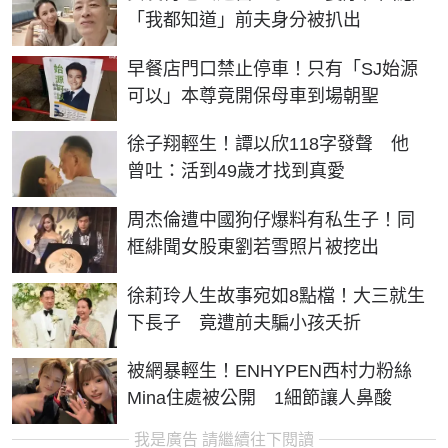
「我都知道」前夫身分被扒出
早餐店門口禁止停車！只有「SJ始源
可以」本尊竟開保母車到場朝聖
徐子翔輕生！譚以欣118字發聲 他
曾吐：活到49歲才找到真愛
周杰倫遭中國狗仔爆料有私生子！同
框緋聞女股東劉若雪照片被挖出
徐莉玲人生故事宛如8點檔！大三就生
下長子 竟遭前夫騙小孩夭折
被網暴輕生！ENHYPEN西村力粉絲
Mina住處被公開 1細節讓人鼻酸
我是廣告 請繼續往下閱讀