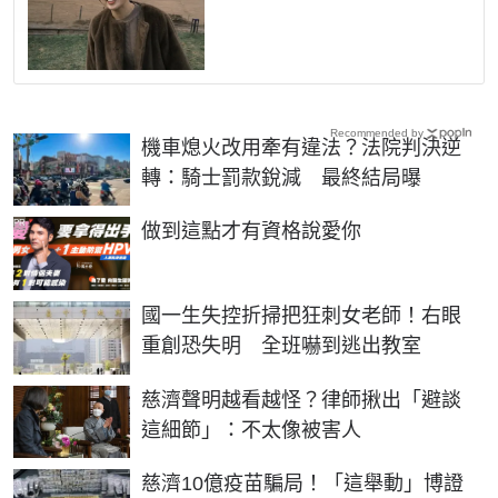
Recommended by
機車熄火改用牽有違法？法院判決逆
轉：騎士罰款銳減 最終結局曝
PR
做到這點才有資格說愛你
國一生失控折掃把狂刺女老師！右眼
重創恐失明 全班嚇到逃出教室
慈濟聲明越看越怪？律師揪出「避談
這細節」：不太像被害人
慈濟10億疫苗騙局！「這舉動」博證