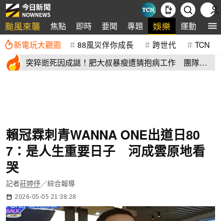
颱風來襲
娛樂
焦點
即時
要聞
專題
運動
全
新電玩大觀園
88風災伴你成長
跨世代
TCN
突猝逝死因成謎！肥大叔暴瘦遭猜抱病工作 團隊宣
布開直播揭真相
賴冠霖刺青WANNA ONE出道日80
7：是人生重要日子 河成雲原地看
哭
記者
莊婷伃
／綜合報導
2026-05-05 21:38:28