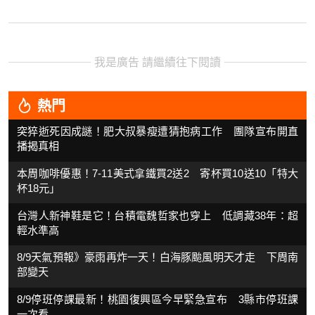
我是廣告 請繼續往下閱讀
熱門
突猝逝死因成謎！肥大叔暴瘦遭猜抱病工作 團隊宣布開直
播揭真相
本周咖啡優惠！7-11美式拿鐵買2送2 寄杯買10送10「特大
杯18元」
台灣人新神鞋是它！台積電魏哲家也穿上 低調藏38年：超
輕水準高
8/9天氣預報》豪雨再炸一天！白海豚颱風明天才走 下周南
部變天
8/9停班停課最新！桃園復興區今早緊急宣布 3縣市停班課
一次看