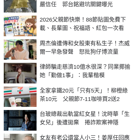
嚴信任 郭台銘避坑關鍵曝光
2026父親節快樂！88節貼圖免費下
載、長輩圖、祝福語、紅包一次看
周杰倫遭傳和女股東有私生子！杰威
爾一早急發聲 怒批狗仔博流量
律師騙走慈濟10億水很深？同業揶揄
她「勤做1事」：我輩楷模
全家拿鐵20元「只有5天」！柳橙綠
茶10元 父親節7-11咖啡買2送2
台玻總裁出軌當紅女星！沈時華「生
女兒」後遭拋棄 捲詐欺案神隱
女友有老公還當人小三！姜厚任回應