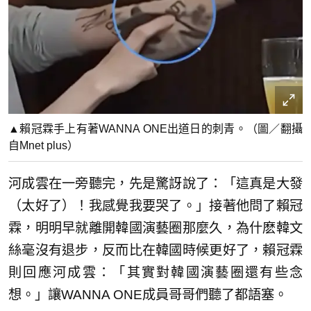
▲賴冠霖手上有著WANNA ONE出道日的刺青。（圖／翻攝
自Mnet plus）
河成雲在一旁聽完，先是驚訝說了：「這真是大發
（太好了）！我感覺我要哭了。」接著他問了賴冠
霖，明明早就離開韓國演藝圈那麼久，為什麽韓文
絲毫沒有退步，反而比在韓國時候更好了，賴冠霖
則回應河成雲：「其實對韓國演藝圈還有些念
想。」讓WANNA ONE成員哥哥們聽了都語塞。