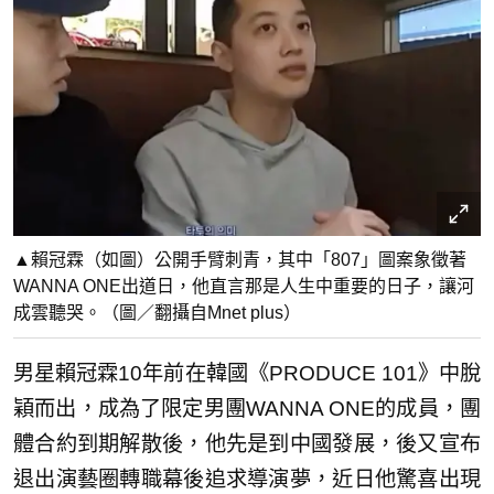
▲賴冠霖（如圖）公開手臂刺青，其中「807」圖案象徵著
WANNA ONE出道日，他直言那是人生中重要的日子，讓河
成雲聽哭。（圖／翻攝自Mnet plus）
男星賴冠霖10年前在韓國《PRODUCE 101》中脫
穎而出，成為了限定男團WANNA ONE的成員，團
體合約到期解散後，他先是到中國發展，後又宣布
退出演藝圈轉職幕後追求導演夢，近日他驚喜出現