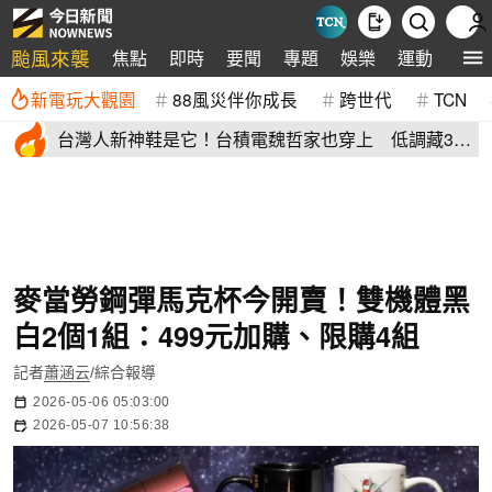
颱風來襲
焦點
即時
要聞
專題
娛樂
運動
全球
新電玩大觀園
88風災伴你成長
跨世代
TCN
台灣人新神鞋是它！台積電魏哲家也穿上 低調藏38
年：超輕水準高
麥當勞鋼彈馬克杯今開賣！雙機體黑
白2個1組：499元加購、限購4組
記者
蕭涵云
/綜合報導
2026-05-06 05:03:00
2026-05-07 10:56:38