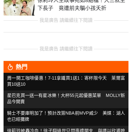
徐莉玲人生故事宛如8點檔！大三就生
下長子 竟遭前夫騙小孩夭折
我是廣告 請繼續往下閱讀
我是廣告 請繼續往下閱讀
熱門
周一開工咖啡優惠！7-11拿鐵買1送1：寄杯限今天 萊爾富
買10送10
星巴克買一送一有星冰樂！大杯55元起優惠菜單 MOLLY新
品今開賣
騎士不要庫明加了！預計改簽NBA前MVP威少 美媒：湖人
也已經攤牌
徐莉玲被轟冷血！徐子翔過世只問喪禮開支 與譚以欣婆媳