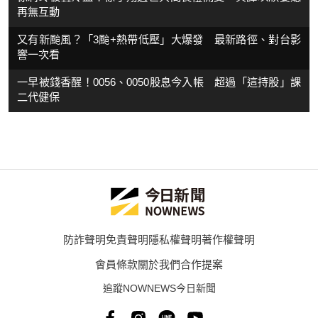
再無互動
又有新颱風？「3颱+熱帶低壓」大爆發 最新路徑、對台影
響一次看
一早被錢香醒！0056、0050股息今入帳 超過「這持股」課
二代健保
防詐聲明
免責聲明
隱私權聲明
著作權聲明
會員條款
關於我們
合作提案
追蹤NOWNEWS今日新聞