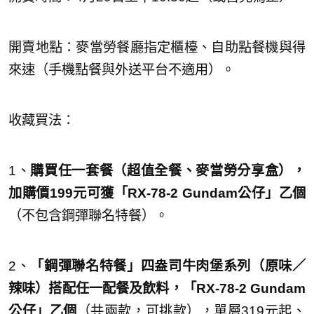
開賣地點：麥當勞餐廳指定櫃檯、自助點餐機與得
來速（手機點餐與外送平台不適用）。
收藏買法：
1、
購買任一套餐（超值全餐、麥當勞分享盒）
，
加購價199元可獲「RX-78-2 Gundam公仔」乙個
（不包含鋼彈聯名特餐）。
2、
「鋼彈聯名特餐」四盎司牛肉堡系列（原味／
辣味）搭配任一配餐及飲料，「RX-78-2 Gundam
公仔」乙個
（共兩款，可挑款），單層319元起、