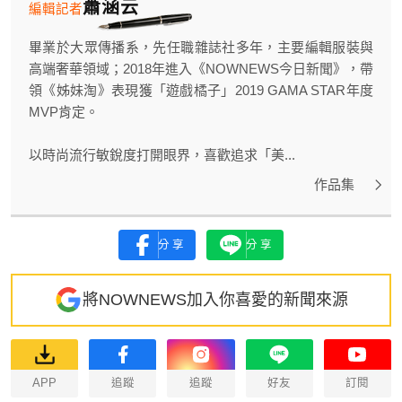
蕭涵云
編輯記者
畢業於大眾傳播系，先任職雜誌社多年，主要編輯服裝與
高端奢華領域；2018年進入《NOWNEWS今日新聞》，帶
領《姊妹淘》表現獲「遊戲橘子」2019 GAMA STAR年度
MVP肯定。
以時尚流行敏銳度打開眼界，喜歡追求「美...
作品集
分享
分享
將NOWNEWS加入你喜愛的新聞來源
APP
追蹤
追蹤
好友
訂閱