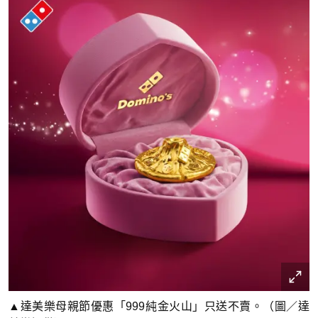
▲達美樂母親節優惠「999純金火山」只送不賣。（圖／達