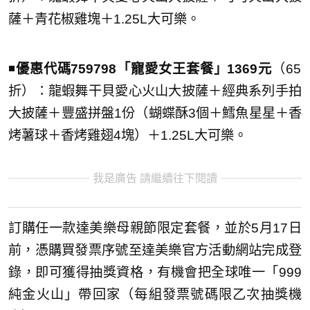
薩＋青花椒雞塊＋1.25L大可樂。
◾️
優惠代碼759798「寵愛女王套餐」1369元
（65
折）：龍蝦舞干貝愛心火山大披薩＋經典系列手拍
大披薩＋豐盛拼盤1份（蝴蝶酥3個＋鱈魚星星＋香
烤薯球＋香烤雞翅4塊）＋1.25L大可樂。
我是廣告 請繼續往下閱讀
訂購任一款達美樂母親節限定套餐，並於5月17日
前，憑購買發票序號至達美樂官方活動網站完成登
錄，即可獲得抽獎資格，有機會把全球唯一「999
純金火山」帶回家（每組發票號碼限乙次抽獎機