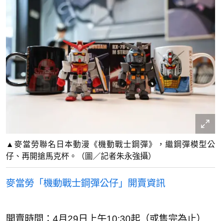
▲麥當勞聯名日本動漫《機動戰士鋼彈》，繼鋼彈模型公
仔、再開搶馬克杯。（圖／記者朱永強攝）
麥當勞「機動戰士鋼彈公仔」開賣資訊
開賣時間：4月29日上午10:30起（或售完為止）