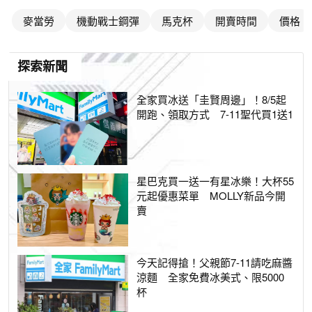
麥當勞
機動戰士鋼彈
馬克杯
開賣時間
價格
探索新聞
全家買冰送「圭賢周邊」！8/5起
開跑、領取方式 7-11聖代買1送1
星巴克買一送一有星冰樂！大杯55
元起優惠菜單 MOLLY新品今開
賣
今天記得搶！父親節7-11請吃麻醬
涼麵 全家免費冰美式、限5000
杯