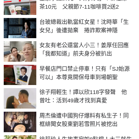
茶10元 父親節7-11咖啡買2送2
台玻總裁出軌當紅女星！沈時華「生
女兒」後遭拋棄 捲詐欺案神隱
女友有老公還當人小三！姜厚任回應
「我都知道」前夫身分被扒出
早餐店門口禁止停車！只有「SJ始源
可以」本尊竟開保母車到場朝聖
徐子翔輕生！譚以欣118字發聲 他
曾吐：活到49歲才找到真愛
周杰倫遭中國狗仔爆料有私生子！同
框緋聞女股東劉若雪照片被挖出