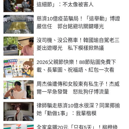
這細節」：不太像被害人
慈濟10億疫苗騙局！「這舉動」博證
嚴信任 郭台銘避坑關鍵曝光
沒司機、沒公務車！韓國瑜自駕老三
菱出遊曝光 私下模樣掀熱議
2026父親節快樂！88節貼圖免費下
載、長輩圖、祝福語、紅包一次看
周杰倫遭傳和女股東有私生子！杰威
爾一早急發聲 怒批狗仔博流量
律師騙走慈濟10億水很深？同業揶揄
她「勤做1事」：我輩楷模
全家拿鐵20元「只有5天」！柳橙綠