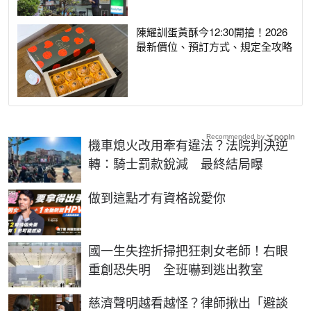
陳耀訓蛋黃酥今12:30開搶！2026
最新價位、預訂方式、規定全攻略
Recommended by
機車熄火改用牽有違法？法院判決逆
轉：騎士罰款銳減 最終結局曝
PR
做到這點才有資格說愛你
國一生失控折掃把狂刺女老師！右眼
重創恐失明 全班嚇到逃出教室
慈濟聲明越看越怪？律師揪出「避談