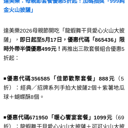
達美樂：母親節套餐優惠5折起！加碼抽獎「999純
金火山披薩」
達美樂2026母親節開吃「龍蝦舞干貝愛心火山大披
薩」，
即日起至5月17日，優惠代碼「865436」限
時外帶半價優惠499元！
再推出三款套餐組合優惠5
折起：
◾️
優惠代碼356585「佳節歡聚套餐」888元
（5
折）：經典／招牌系列手拍大披薩2個＋紫薯地瓜
球＋蝴蝶酥8個。
◾️
優惠代碼671950「暖心饗宴套餐」1099元
（69
折）：龍蝦舞干貝愛心火山大披薩＋可可火山大披