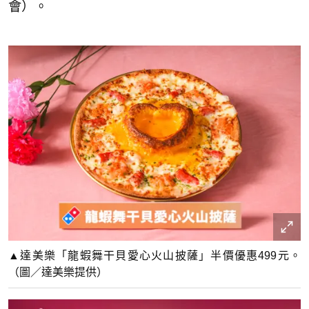
會）。
▲達美樂「龍蝦舞干貝愛心火山披薩」半價優惠499元。
（圖／達美樂提供）