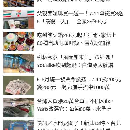
父親節咖啡買一送一！7-11拿鐵買8送
8「最後一天」 全家2杯88元
吃到飽火鍋288元起！狂開7家北上
60種自助吧咖哩飯、雪花冰開箱
樹林秀泰「風雨如末日」眾狂逃！
YouBike吹到起飛：白海豚太離譜
5-6月統一發票今換錢！7-11換200元
變280元 喝50嵐手搖中1000萬
台灣人買爆20萬台車！不開Altis、
Yaris改選它：每輛80萬、水準高
快訊／水門要關了！新北12時、台北