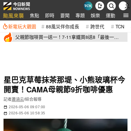
颱風來襲
焦點
即時
要聞
專題
娛樂
運動
全球
新電玩大觀園
88風災伴你成長
跨世代
TCN
父親節咖啡買一送一！7-11拿鐵買8送8「最後一
天」 全家2杯88元
星巴克草莓抹茶那堤、小熊玻璃杯今
開賣！CAMA母親節9折咖啡優惠
記者
蕭涵云
/綜合報導
2026-05-06 09:07:00
2026-05-06 10:58:35