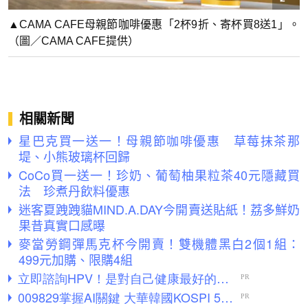
▲CAMA CAFE母親節咖啡優惠「2杯9折、寄杯買8送1」。
（圖／CAMA CAFE提供）
相關新聞
星巴克買一送一！母親節咖啡優惠 草莓抹茶那
堤、小熊玻璃杯回歸
CoCo買一送一！珍奶、葡萄柚果粒茶40元隱藏買
法 珍煮丹飲料優惠
迷客夏跩跩貓MIND.A.DAY今開賣送貼紙！荔多鮮奶
果昔真實口感曝
麥當勞鋼彈馬克杯今開賣！雙機體黑白2個1組：
499元加購、限購4組