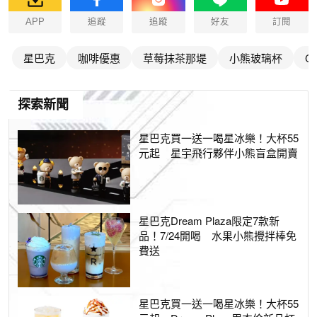
APP
追蹤
追蹤
好友
訂閱
星巴克
咖啡優惠
草莓抹茶那堤
小熊玻璃杯
C
探索新聞
星巴克買一送一喝星冰樂！大杯55
元起 星宇飛行夥伴小熊盲盒開賣
星巴克Dream Plaza限定7款新
品！7/24開喝 水果小熊攪拌棒免
費送
星巴克買一送一喝星冰樂！大杯55