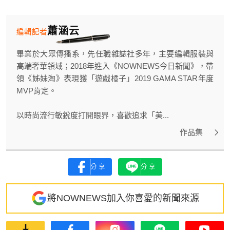
蕭涵云
編輯記者
畢業於大眾傳播系，先任職雜誌社多年，主要編輯服裝與
高端奢華領域；2018年進入《NOWNEWS今日新聞》，帶
領《姊妹淘》表現獲「遊戲橘子」2019 GAMA STAR年度
MVP肯定。
以時尚流行敏銳度打開眼界，喜歡追求「美...
作品集
分享
分享
將NOWNEWS加入你喜愛的新聞來源