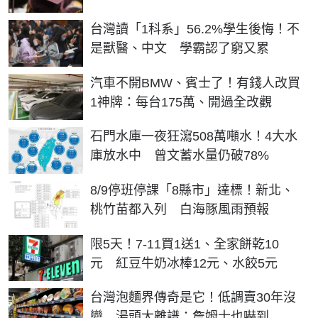
台灣讀「1科系」56.2%學生後悔！不
是獸醫、中文 學霸認了窮又累
汽車不開BMW、賓士了！有錢人改買
1神牌：每台175萬、開過全改觀
石門水庫一夜狂瀉508萬噸水！4大水
庫放水中 曾文蓄水量仍破78%
8/9停班停課「8縣市」達標！新北、
桃竹苗都入列 白海豚風雨預報
限5天！7-11買1送1、全家餅乾10
元 紅豆牛奶冰棒12元、水餃5元
台灣泡麵界傳奇是它！低調賣30年沒
變 湯頭太離譜：詹姆士也嚇到