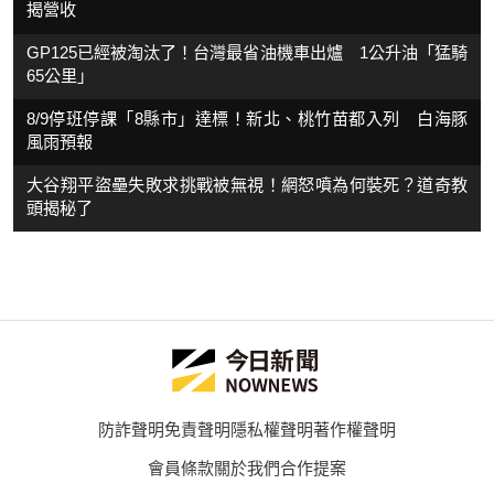
揭營收
GP125已經被淘汰了！台灣最省油機車出爐 1公升油「猛騎
65公里」
8/9停班停課「8縣市」達標！新北、桃竹苗都入列 白海豚
風雨預報
大谷翔平盜壘失敗求挑戰被無視！網怒噴為何裝死？道奇教
頭揭秘了
防詐聲明
免責聲明
隱私權聲明
著作權聲明
會員條款
關於我們
合作提案