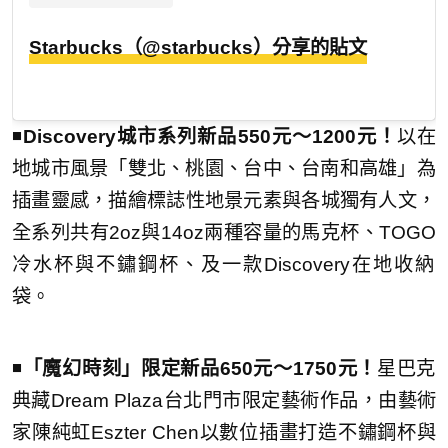
Starbucks（@starbucks）分享的貼文
◾️
Discovery城市系列新品550元～1200元！
以在
地城市風景「雙北、桃園、
台中、台南和高雄」為
插畫靈感，描繪標誌性地景元素與各城獨有人文，
全系列共有2oz與14oz兩種容量的馬克杯、TOGO
冷水
杯與不鏽鋼杯、及一款Discovery在地收納
袋。
◾️
「魔幻時刻」限定新品650元～1750元！
星巴克
典藏Dream Plaza台北門市限定藝術作品，由藝術
家陳純虹Eszter Chen以數位插畫打造不鏽鋼杯與