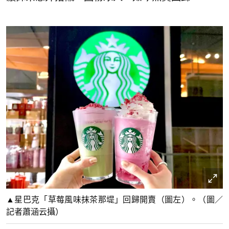
▲星巴克「草莓風味抹茶那堤」回歸開賣（圖左）。（圖／
記者蕭涵云攝）