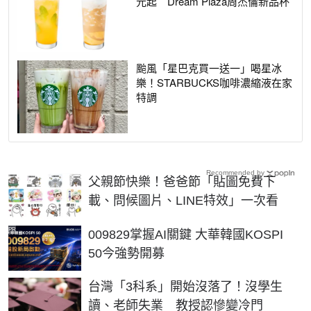
元起 Dream Plaza周杰倫新品杯
颱風「星巴克買一送一」喝星冰
樂！STARBUCKS咖啡濃縮液在家
特調
Recommended by
父親節快樂！爸爸節「貼圖免費下
載、問候圖片、LINE特效」一次看
PR
009829掌握AI關鍵 大華韓國KOSPI
50今強勢開募
台灣「3科系」開始沒落了！沒學生
讀、老師失業 教授認慘變冷門