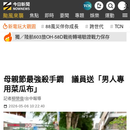
颱風來襲
焦點
即時
要聞
專題
娛樂
運動
全球
新電玩大觀園
88風災伴你成長
跨世代
TCN
獨／陸航603旅OH-58D戰術轉場驗證戰力保存
母親節最強殺手鐧 議員送「男人專
用菜瓜布」
記者
柳榮俊
/台中報導
2026-05-06 10:22:40