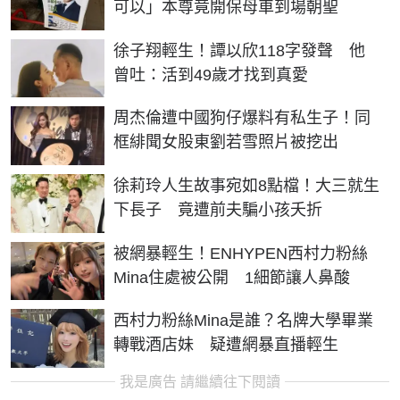
可以」本尊竟開保母車到場朝聖
徐子翔輕生！譚以欣118字發聲 他
曾吐：活到49歲才找到真愛
周杰倫遭中國狗仔爆料有私生子！同
框緋聞女股東劉若雪照片被挖出
徐莉玲人生故事宛如8點檔！大三就生
下長子 竟遭前夫騙小孩夭折
被網暴輕生！ENHYPEN西村力粉絲
Mina住處被公開 1細節讓人鼻酸
西村力粉絲Mina是誰？名牌大學畢業
轉戰酒店妹 疑遭網暴直播輕生
我是廣告 請繼續往下閱讀