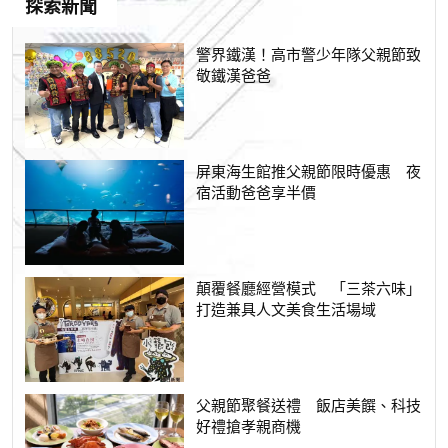
探索新聞
警界鐵漢！高市警少年隊父親節致
敬鐵漢爸爸
屏東海生館推父親節限時優惠 夜
宿活動爸爸享半價
顛覆餐廳經營模式 「三茶六味」
打造兼具人文美食生活場域
父親節聚餐送禮 飯店美饌、科技
好禮搶孝親商機