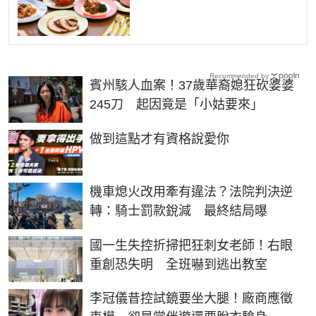
Recommended by
賓州駭人血案！37歲華裔媳狂砍婆婆
245刀 起因竟是「小姑要來」
PR
做到這點才有資格說愛你
機車熄火改用牽有違法？法院判決逆
轉：騎士罰款銳減 最終結局曝
國一生失控折掃把狂刺女老師！右眼
重創恐失明 全班嚇到逃出教室
李冠儀昔控試鏡要坐大腿！廠商應徵