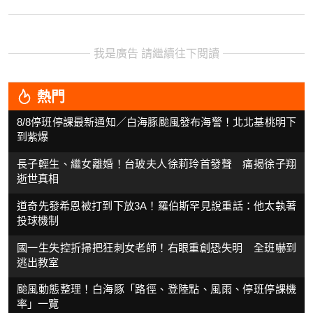
我是廣告 請繼續往下閱讀
熱門
8/8停班停課最新通知／白海豚颱風發布海警！北北基桃明下
到紫爆
長子輕生、繼女離婚！台玻夫人徐莉玲首發聲 痛揭徐子翔
逝世真相
道奇先發希恩被打到下放3A！羅伯斯罕見說重話：他太執著
投球機制
國一生失控折掃把狂刺女老師！右眼重創恐失明 全班嚇到
逃出教室
颱風動態整理！白海豚「路徑、登陸點、風雨、停班停課機
率」一覽