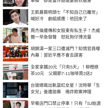
車模 卻是當伴遊還要脫衣驗身
王凱暴斃明頭七「不知自己已離世」
喊好冷 劇組感應：他回來了
周杰倫遭傳和女股東有私生子！杰威
爾一早急發聲 怒批狗仔博流量
胡錦濤一家三口遭滅門？知情官員曝
內幕：習近平應不會去謀害
全家拿鐵20元「只有5天」！柳橙綠
茶10元 父親節7-11咖啡買2送2
台玻總裁出軌當紅女星！沈時華「生
女兒」後遭拋棄 捲詐欺案神隱
早餐店門口禁止停車！只有「SJ始源