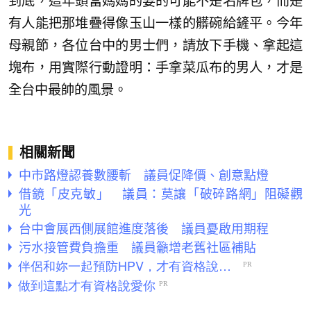
到底，這年頭當媽媽的要的可能不是名牌包，而是
有人能把那堆疊得像玉山一樣的髒碗給鏟平。今年
母親節，各位台中的男士們，請放下手機、拿起這
塊布，用實際行動證明：手拿菜瓜布的男人，才是
全台中最帥的風景。
相關新聞
中市路燈認養數腰斬 議員促降價、創意點燈
借鏡「皮克敏」 議員：莫讓「破碎路網」阻礙觀
光
台中會展西側展館進度落後 議員憂啟用期程
污水接管費負擔重 議員籲增老舊社區補貼