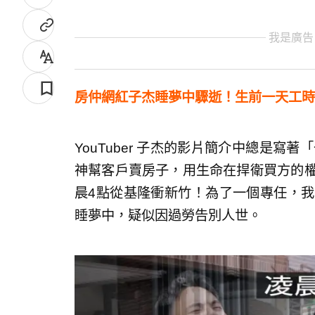
我是廣告
房仲網紅子杰睡夢中驟逝！生前一天工時
YouTuber 子杰的影片簡介中總是寫
神幫客戶賣房子，用生命在捍衛買方的權
晨4點從基隆衝新竹！為了一個專任，我
睡夢中，疑似因過勞告別人世。