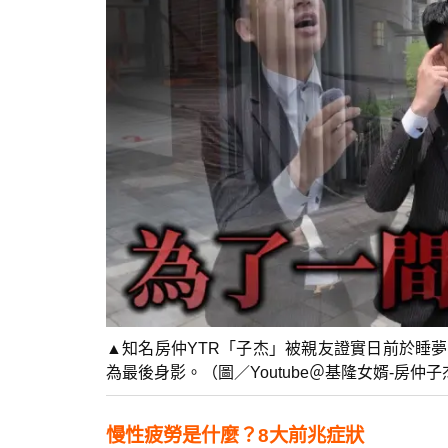
▲知名房仲YTR「子杰」被親友證實日前於睡
為最後身影。（圖／Youtube＠基隆女婿-房仲子
慢性疲勞是什麼？8大前兆症狀