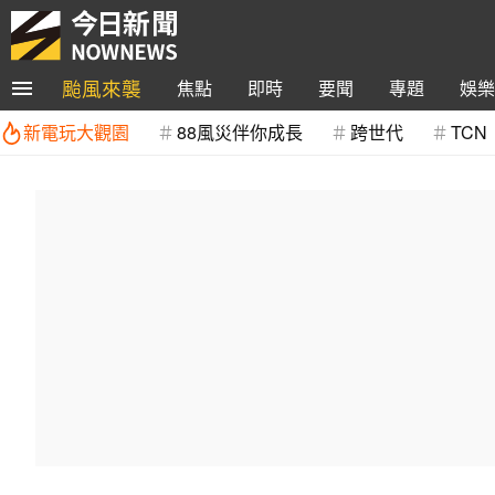
颱風來襲
焦點
即時
要聞
專題
娛樂
新電玩大觀園
88風災伴你成長
跨世代
TCN