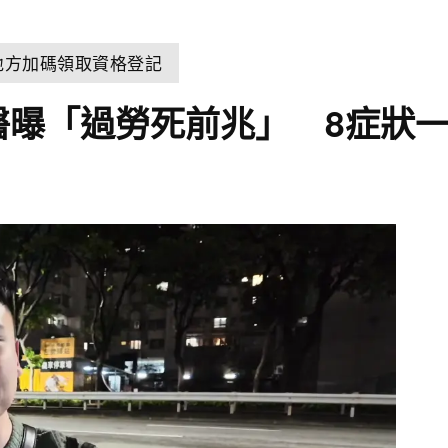
 地方加碼領取資格登記
！醫曝「過勞死前兆」 8症狀