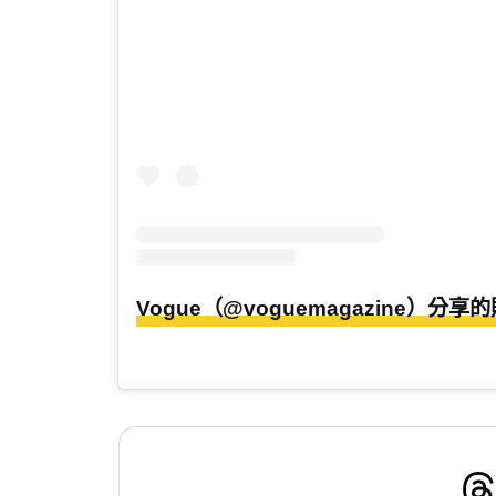
Vogue（@voguemagazine）分享