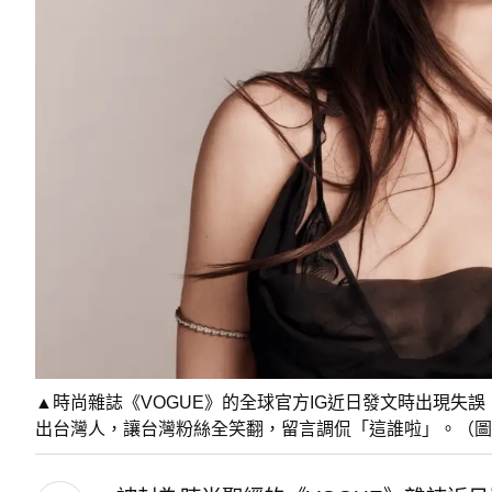
▲時尚雜誌《VOGUE》的全球官方IG近日發文時出現失
出台灣人，讓台灣粉絲全笑翻，留言調侃「這誰啦」。（圖／安海瑟