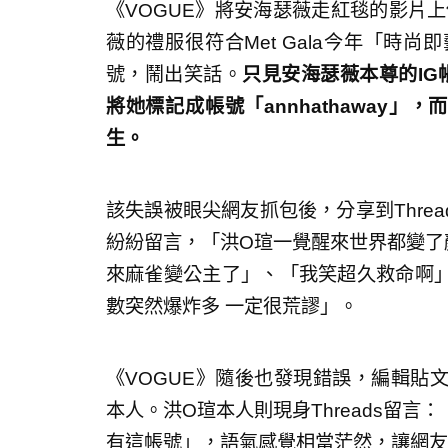
《VOGUE》將安海瑟薇走紅毯的影片上
薇的禮服很符合Met Gala今年「時
號，鬧出笑話。
只見安海瑟薇本尊的IG帳號
將她標記成帳號「annhathaway
生。
該失誤被眼尖網友抓包後，分享到Threa
紛紛留言，「洪O瑄一覺醒來世界都變了
來麻雀變公主了」、「我笑超久救命啊
數突然爆炸多 一定很荒謬」。
《VOGUE》隨後也發現錯誤，編輯貼
本人。洪O瑄本人則現身Threads留
有這帳號」，語氣感覺相當茫然，讓網友