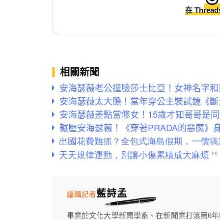
在 Threa
相關新聞
安海瑟薇老公撞臉莎士比亞！女神名字和
安海瑟薇太大膽！當年穿公主裝試鏡《斷
安海瑟薇差點當修女！15歲才知哥哥是
輾壓安海瑟薇！《穿著PRADA的惡魔》
藍詩孟
編輯記者
畢業於文化大學新聞學系、在新聞業打滾第6