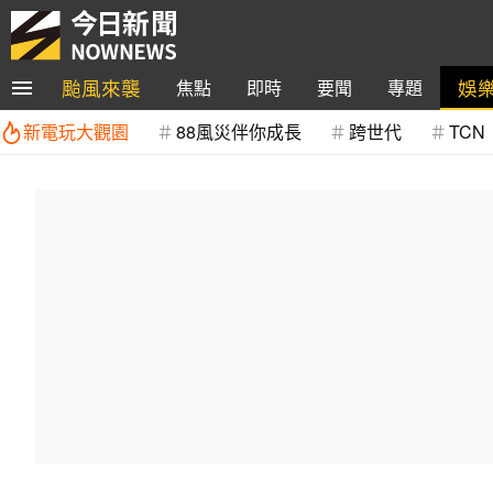
颱風來襲
娛
焦點
即時
要聞
專題
新電玩大觀園
88風災伴你成長
跨世代
TCN