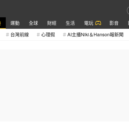
樂
運動
全球
財經
生活
電玩
影音
台灣前線
心理假
AI主播Niki＆Hanson報新聞