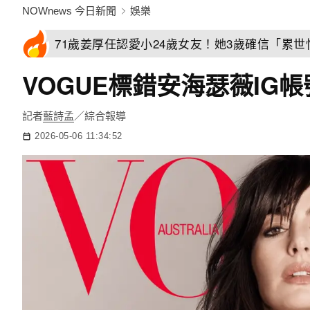
NOWnews 今日新聞
娛樂
71歲姜厚任認愛小24歲女友！她3歲確信「累
VOGUE標錯安海瑟薇I
記者
藍詩孟
／綜合報導
2026-05-06 11:34:52