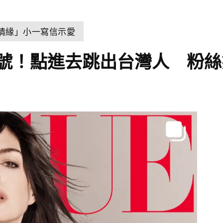
世情緣」小一寫信示愛
G帳號！點進去跳出台灣人 粉