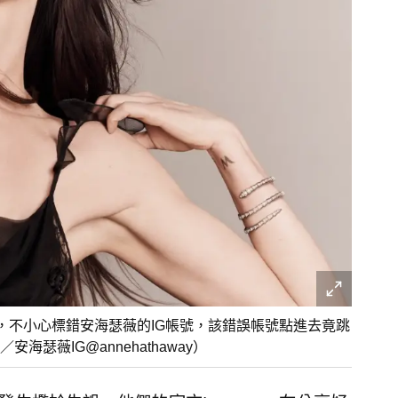
誤，不小心標錯安海瑟薇的IG帳號，該錯誤帳號點進去竟跳
薇IG@annehathaway）