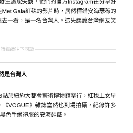
生尷尬失誤，他們的官方Instagram在分享好
）走Met Gala紅毯的影片時，居然標錯安海瑟薇的
進去一看，是一名台灣人。這失誤讓台灣網友笑
 請繼續往下閱讀
居然是台灣人
上午6點於紐約大都會藝術博物館舉行，紅毯上女星
《VOGUE》雜誌當然也到場拍攝，紀錄許多
黑色手繪禮服的安海瑟薇。