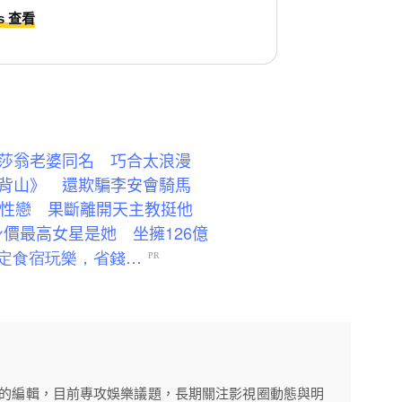
ds 查看
莎翁老婆同名 巧合太浪漫
背山》 還欺騙李安會騎馬
同性戀 果斷離開天主教挺他
身價最高女星是她 坐擁126億
年的編輯，目前專攻娛樂議題，長期關注影視圈動態與明