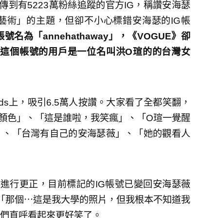
傳到有5223萬粉絲追蹤的官方IG，稱讚安海瑟
尚即藝術」的主題，但卻不小心標錯安海瑟的IG帳
名為「annehathaway」，《VOGUE》卻
」，而這個帳號的用戶是一位名叫洪O瑄的的台灣女
ds上，吸引6.5萬人按讚。大家看了全都笑翻，
顏色」、「這是誰啦，我笑瘋」、「O瑄一覺醒
」、「台灣有自己的安海瑟薇」、「她的觀看人
文進行更正，目前標記的IG帳號已變回安海瑟薇
言：「那個⋯這是我大學的照片，但我根本不知道我
們直呼看起來更好笑了。