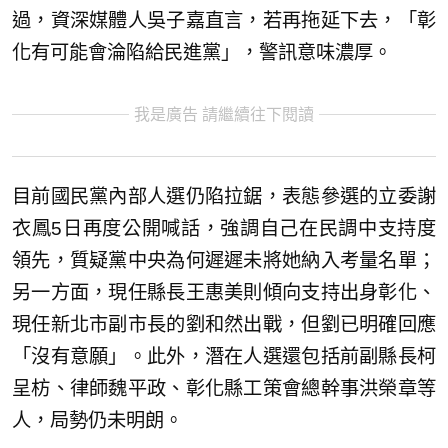
過，資深媒體人吳子嘉直言，若再拖延下去，「彰
化有可能會淪陷給民進黨」，警訊意味濃厚。
我是廣告 請繼續往下閱讀
目前國民黨內部人選仍陷拉鋸，表態參選的立委謝
衣鳳5日再度公開喊話，強調自己在民調中支持度
領先，質疑黨中央為何遲遲未將她納入考量名單；
另一方面，現任縣長王惠美則傾向支持出身彰化、
現任新北市副市長的劉和然出戰，但劉已明確回應
「沒有意願」。此外，潛在人選還包括前副縣長柯
呈枋、律師魏平政、彰化縣工策會總幹事洪榮章等
人，局勢仍未明朗。