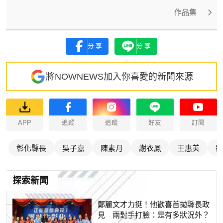
作品集
分享
分享
將NOWNEWS加入你喜愛的新聞來源
APP
追蹤
追蹤
好友
訂閱
彰化縣長
吳子嘉
陳素月
謝衣鳳
王惠美
劉
探索新聞
鄭麗文才力挺！他歡喜首拋縣長政
見 兩對手打臉：是有多狀況外？