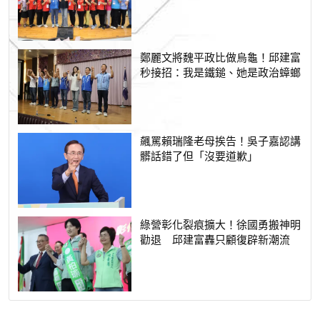
鄭麗文將魏平政比做烏龜！邱建富
秒接招：我是鐵鎚、她是政治蟑螂
飆罵賴瑞隆老母挨告！吳子嘉認講
髒話錯了但「沒要道歉」
綠營彰化裂痕擴大！徐國勇搬神明
勸退 邱建富轟只顧復辟新潮流