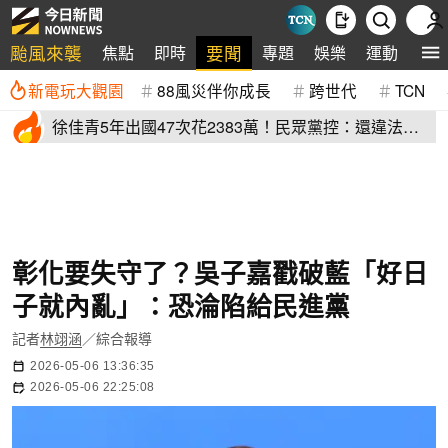
颱風來襲
要聞
焦點
即時
專題
娛樂
運動
全
新電玩大觀園
88風災伴你成長
跨世代
TCN
徐佳青5年出國47次花2383萬！民眾黨控：還違法帶
兒登東沙島
彰化要失守了？吳子嘉戳破藍「好日
子就內亂」：恐淪陷給民進黨
記者
林翊涵
／綜合報導
2026-05-06 13:36:35
2026-05-06 22:25:08