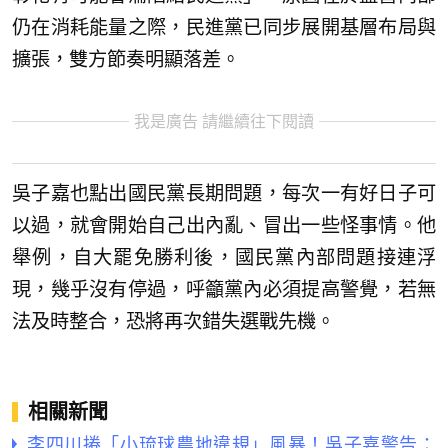
仍在消耗能量之際，民進黨已同步展開基層布局與
擴張，雙方節奏明顯落差。
我是廣告 請繼續往下閱讀
吳子嘉也點出國民黨長期問題，每次一有好日子可
以過，就會開始自己出內亂、冒出一些怪事情。他
舉例，自大罷免勝利後，國民黨內部問題接連浮
現，幾乎沒有停過，呼籲黨內必須提高警覺，若無
法及時整合，恐將再次錯失選戰先機。
相關新聞
李四川捲「小琉球農地違規」風暴！吳子嘉警告：