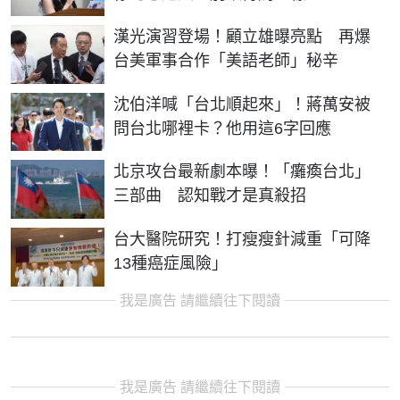
漢光演習登場！顧立雄曝亮點 再爆
台美軍事合作「美語老師」秘辛
沈伯洋喊「台北順起來」！蔣萬安被
問台北哪裡卡？他用這6字回應
北京攻台最新劇本曝！「癱瘓台北」
三部曲 認知戰才是真殺招
台大醫院研究！打瘦瘦針減重「可降
13種癌症風險」
我是廣告 請繼續往下閱讀
我是廣告 請繼續往下閱讀