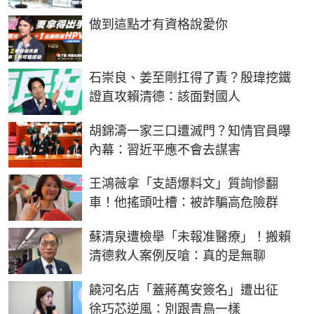
PR
做到這點才有資格說愛你
石崇良、姜至剛扛得了責？殷瑋挖鐵
證直攻賴清德：該面對國人
胡錦濤一家三口遭滅門？知情官員曝
內幕：習近平應不會去謀害
王鴻薇拿「支語爆料文」質詢慘翻
車！他搖頭吐槽：被詐騙高危險群
蘇清泉遭檢舉「未報准醫療」！搬賴
清德救人案例反嗆：真的是無聊
饒河名店「蓋蔣萬安簽名」遭出征
徐巧芯逆風：別跟青鳥一樣