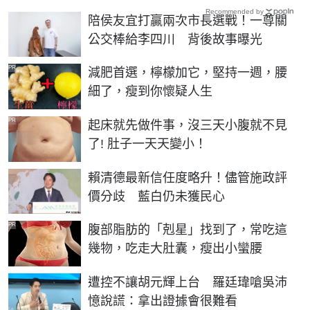
Recommended by
陪侯友宜打贏兩次市長選戰！一尊關
公交棒給李四川 背後故事曝光
PR
減肥首選，檸檬加它，堅持一週，腰
細了，瘦到你懷疑人生
PR
起床就先做件事，沒三天小腹就不見
了! 肚子一天天變小！
賴清德最新信任度略升！儘管施政評
價分歧 藍白仍未獲民心
PR
腹部脂肪的「剋星」找到了，常吃這
幾物，吃走大肚囊，瘦出小蠻腰
遭控不讓胡元輝上台 羅廷瑋嗆吳沛
憶說謊：拿出證據會很難看