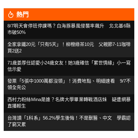
熱門
8/7明天會停班停課嗎？白海豚暴風侵襲率飆升 北北基6縣
市破50%
全家拿鐵20元「只有5天」！柳橙綠茶10元 父親節7-11咖啡
買2送2
71歲姜厚任認愛小24歲女友！她3歲確信「累世情緣」小一寫
信示愛
發票「5張中1000萬都沒領」！消費地點、明細速看 9/7不
領全充公
西村力粉絲Mina是誰？名牌大學畢業轉戰酒店妹 疑遭網暴
直播輕生
台灣讀「1科系」56.2%學生後悔！不是獸醫、中文 學霸認
了窮又累