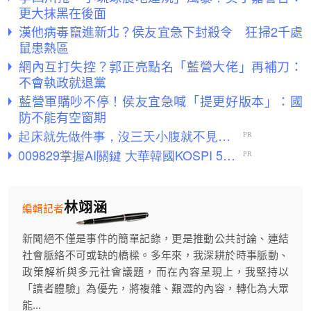
更大抹黑在後面
漢他病毒竄進新北？侯友宜急下封殺令 狂掃2千處
鼠患熱區
網內互打失控？郭正亮點名「藍營大佬」再補刀：
不會執政就退黨
藍營軍購吵不停！侯友宜急喊「提更好版本」：國
防不能有空窗期
林翊涵
編輯記者
新聞絕不僅是事件的簡單記錄，更是推動公共討論、連結
社會脈絡不可或缺的橋樑。多年來，我深耕於時事脈動、
政策解析與多元社會議題，而在內容呈現上，我堅持以
「讀者體驗」為優先，將複雜、艱澀的內容，轉化為大眾
能...