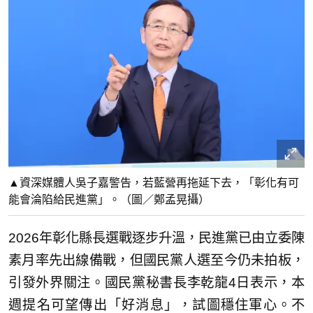
▲資深媒體人吳子嘉警告，若藍營再拖延下去，「彰化有可
能會淪陷給民進黨」。（圖／鄭孟晃攝）
2026年彰化縣長選戰逐步升溫，民進黨已由立委陳
素月率先出線備戰，但國民黨人選至今仍未拍板，
引發外界關注。國民黨秘書長李乾龍4日表示，本
週提名可望傳出「好消息」，試圖穩住軍心。不