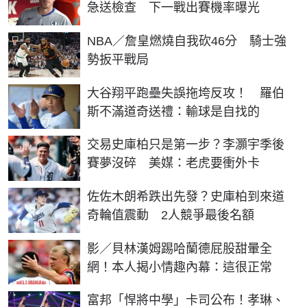
急送檢查 下一戰出賽機率曝光
NBA／詹皇燃燒自我砍46分 騎士強
勢扳平戰局
大谷翔平跑壘失誤拖垮反攻！ 羅伯
斯不滿道奇送禮：輸球是自找的
交易史庫柏只是第一步？李灝宇季後
賽夢沒碎 美媒：老虎要衝外卡
佐佐木朗希跌出先發？史庫柏到來道
奇輪值震動 2人競爭最後名額
影／貝林漢姆踢哈蘭德屁股甜暈全
網！本人揭小情趣內幕：這很正常
富邦「悍將中學」卡司公布！孝琳、