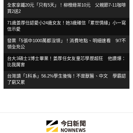
全家拿鐵20元「只有5天」！柳橙綠茶10元 父親節7-11咖啡
買2送2
71歲姜厚任認愛小24歲女友！她3歲確信「累世情緣」小一寫
信示愛
發票「5張中1000萬都沒領」！消費地點、明細速看 9/7不
領全充公
台大3碩士1博士畢業！姜厚任女友童芯學歷超狂 他讚爆：
比我厲害
台灣讀「1科系」56.2%學生後悔！不是獸醫、中文 學霸認
了窮又累