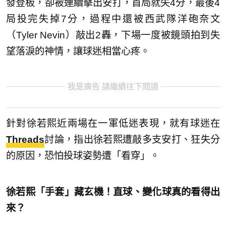
發登板，卻被連續擊出安打，首局就失4分，最後4
局投完失掉7分，過程中還被西武隊洋砲奈文
（Tyler Nevin）敲出2轟，下場一度被鏡頭拍到失
望落淚的神情，讓球迷相當心疼。
我是廣告 請繼續往下閱讀
針對徐若熙近兩場在一軍低迷表現，就有球迷在
Threads
討論，指出徐若熙遭敲多支安打、狂失分
的原因，恐怕投球姿勢遭「看穿」。
徐若熙「手套」藏玄機！直球、變化球真的看得出
來？