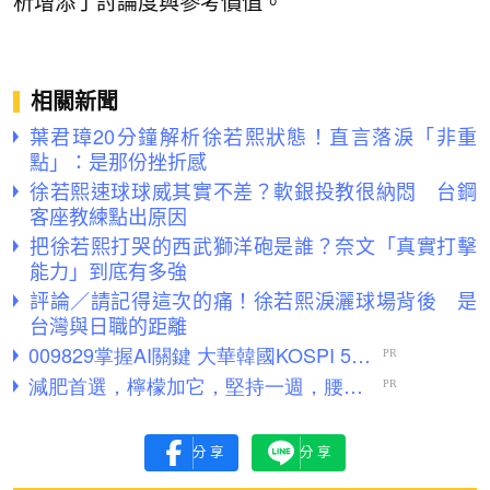
析增添了討論度與參考價值。
相關新聞
葉君璋20分鐘解析徐若熙狀態！直言落淚「非重
點」：是那份挫折感
徐若熙速球球威其實不差？軟銀投教很納悶 台鋼
客座教練點出原因
把徐若熙打哭的西武獅洋砲是誰？奈文「真實打擊
能力」到底有多強
評論／請記得這次的痛！徐若熙淚灑球場背後 是
台灣與日職的距離
分享
分享