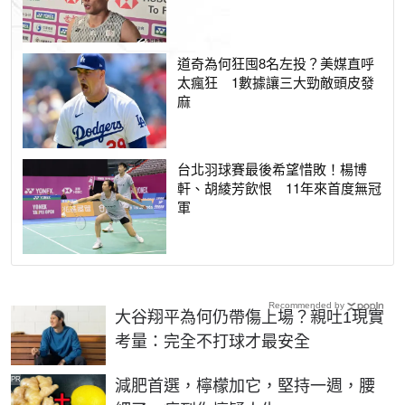
道奇為何狂囤8名左投？美媒直呼
太瘋狂 1數據讓三大勁敵頭皮發
麻
台北羽球賽最後希望惜敗！楊博
軒、胡綾芳飲恨 11年來首度無冠
軍
Recommended by
大谷翔平為何仍帶傷上場？親吐1現實
考量：完全不打球才最安全
PR
減肥首選，檸檬加它，堅持一週，腰