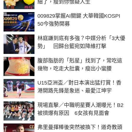
細了，瘦到你懷疑人生
PR
009829掌握AI關鍵 大華韓國KOSPI
50今強勢開募
林庭謙到底有多強？中媒分析「3大優
勢」 回歸台籃宛如降維打擊
PR
腹部脂肪的「剋星」找到了，常吃這
幾物，吃走大肚囊，瘦出小蠻腰
U15亞洲盃／對日本演出猛打賞！香
港開路先鋒是象迷、最愛江坤宇
現場直擊／中職明星賽人潮曝光！B2
被擠爆有原因 6女孩有見面會
弗里曼揮棒後突然被換下！道奇教頭