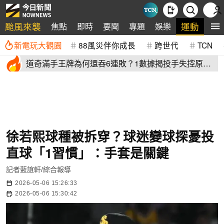
颱風來襲
運動
焦點
即時
要聞
專題
娛樂
全
新電玩大觀園
88風災伴你成長
跨世代
TCN
道奇滿手王牌為何還吞6連敗？1數據揭投手失控原
因 史奈爾成救兵
徐若熙球種被拆穿？球迷變球探憂投
直球「1習慣」：手套是關鍵
記者藍誼軒/綜合報導
2026-05-06 15:26:33
2026-05-06 15:30:42