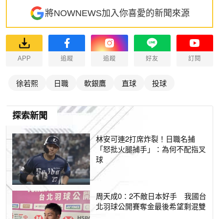
將NOWNEWS加入你喜愛的新聞來源
APP
追蹤
追蹤
好友
訂閱
徐若熙
日職
軟銀鷹
直球
投球
探索新聞
林安可連2打席炸裂！日職名捕
「怒批火腿捕手」：為何不配指叉
球
周天成0：2不敵日本好手 我國台
北羽球公開賽奪金最後希望剩混雙