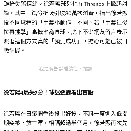
難掩失落情緒。徐若熙球迷也在Threads上掀起討
論，其中一篇分析吸引破30萬次瀏覽，指出徐若熙
投不同球種的「手套小動作」不同，若「手套往後
拉再撞擊」高機率為直球。底下不少網友留言表示
照著這個方式真的「預測成功」，擔心可能已被日
職掌握。
我是廣告 請繼續往下閱讀
徐若熙4局失7分！球迷透露看出盲點
徐若熙在日職開季後投出好投，不料一度進入低潮
期突被下放二軍，相隔超過半個月，徐若熙再次先