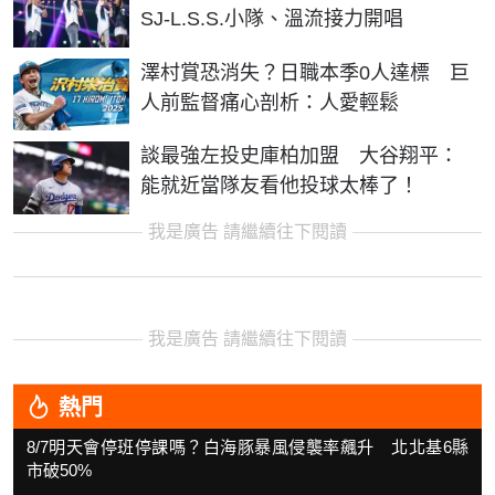
SJ-L.S.S.小隊、溫流接力開唱
澤村賞恐消失？日職本季0人達標 巨
人前監督痛心剖析：人愛輕鬆
談最強左投史庫柏加盟 大谷翔平：
能就近當隊友看他投球太棒了！
我是廣告 請繼續往下閱讀
我是廣告 請繼續往下閱讀
熱門
8/7明天會停班停課嗎？白海豚暴風侵襲率飆升 北北基6縣
市破50%