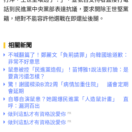
話到民進黨中央黨部表達抗議，要求開除王世堅黨
籍，絕對不能容許他選戰在即還扯後腿。
相關新聞
不喊翻篇了！鄭麗文「負荊請罪」向韓國瑜道歉：
非常不好意思
鼠患被控「民進黨造假」！苗博雅1說法狠打臉：是
要貪污還怎樣？
驚！謝國樑染B流2周「病情加重住院」 議會定期
會延期
自導自演鼠患？她踢爆民進黨「人造鼠計畫」 直
呼：漏洞百出