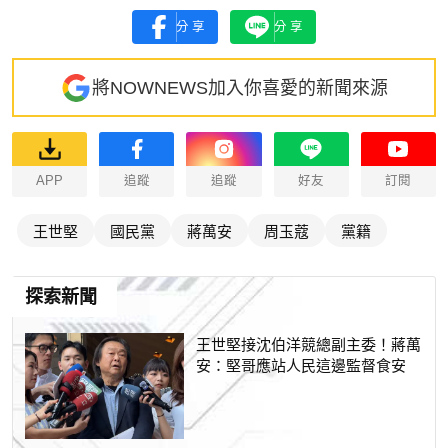
分享
分享
將NOWNEWS加入你喜愛的新聞來源
APP
追蹤
追蹤
好友
訂閱
王世堅
國民黨
蔣萬安
周玉蔻
黨籍
探索新聞
王世堅接沈伯洋競總副主委！蔣萬
安：堅哥應站人民這邊監督食安