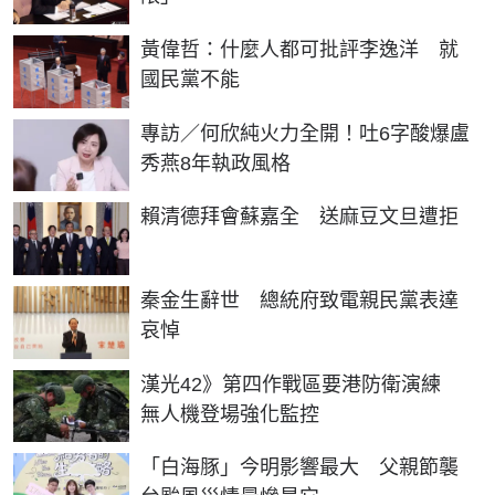
黃偉哲：什麼人都可批評李逸洋 就
國民黨不能
專訪／何欣純火力全開！吐6字酸爆盧
秀燕8年執政風格
賴清德拜會蘇嘉全 送麻豆文旦遭拒
秦金生辭世 總統府致電親民黨表達
哀悼
漢光42》第四作戰區要港防衛演練
無人機登場強化監控
「白海豚」今明影響最大 父親節襲