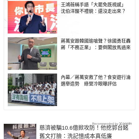
王鴻薇稱手語「大罷免既視感」
沈伯洋酸不禮貌：還沒走出來？
蔣萬安跟韓國瑜嗆聲？徐國勇狂轟
蔣「不務正業」：要倒閣放馬過來
內幕／蔣萬安救了他？食安遊行淪
選舉造勢 綠營冷眼曝評估
Recommended by
慈濟被騙10.6億掀攻防！他挖郭台銘
舊文打臉：洗記憶成本真低廉