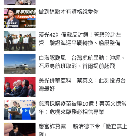
PR
做到這點才有資格說愛你
漢光42》備戰反封鎖！管碧玲赴左
營 驗證海巡平戰轉換、艦艇整備
白海豚颱風 台灣虎航異動：沖繩、
石垣島航班取消、首爾提前起飛
美光併華亞科 蔡英文：此刻投資台
灣最好
慈濟採購疫苗被騙10億！蔡英文憶當
年：危機來臨務必相信專業
慶富詐貸案 賴清德下令「徹查無上
限」