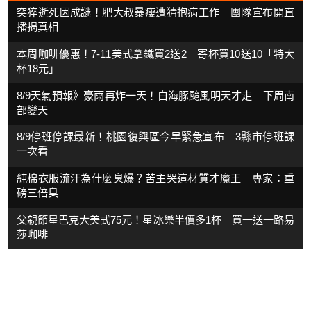
突猝逝死因成謎！肥大叔暴瘦遭猜抱病工作 團隊宣布開直
播揭真相
本周咖啡優惠！7-11美式拿鐵買2送2 寄杯買10送10「特大
杯18元」
8/9天氣預報》豪雨再炸一天！白海豚颱風明天才走 下周南
部變天
8/9停班停課最新！桃園復興區今早緊急宣布 3縣市停班課
一次看
純棉衣服流汗為什麼臭爆？苦主哭這材質才魔王 專家：重
磅三倍臭
父親節星巴克大美式75元！星冰樂半價多1杯 買一送一路易
莎咖啡