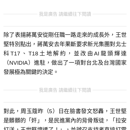
我是廣告 請繼續往下閱讀
除了表揚蔣萬安從剛任職一路走來的成長外，王世
堅特別點出，蔣萬安去年果斷要求新光集團對北士
科T17、T18土地解約，並改由AI龍頭輝達
（NVIDIA）進駐，做出了一項對台北及台灣國家
發展極為關鍵的決定。
我是廣告 請繼續往下閱讀
對此，周玉蔻昨（5）日在臉書發文怒轟，王世堅
是髒髒的「奸」，是民進黨內的背骨叛徒，「拉安
打洋，王世堅壞透了！」，並號召支持者直接打電