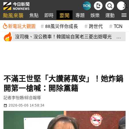
颱風來襲
要聞
焦點
即時
專題
娛樂
運動
全
新電玩大觀園
88風災伴你成長
跨世代
TCN
沒司機、沒公務車！韓國瑜自駕老三菱出遊曝光 私
下模樣掀熱議
不滿王世堅「大讚蔣萬安」！她炸鍋
開第一槍喊：開除黨籍
記者李怡姍/綜合報導
2026-05-06 14:58:34