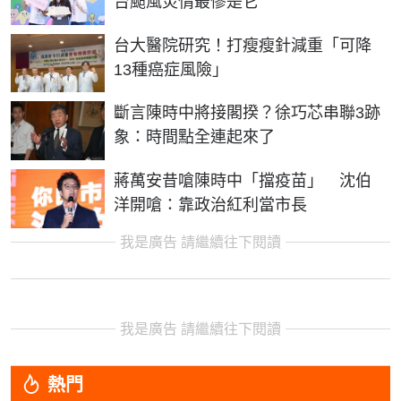
台颱風災情最慘是它
台大醫院研究！打瘦瘦針減重「可降
13種癌症風險」
斷言陳時中將接閣揆？徐巧芯串聯3跡
象：時間點全連起來了
蔣萬安昔嗆陳時中「擋疫苗」 沈伯
洋開嗆：靠政治紅利當市長
我是廣告 請繼續往下閱讀
我是廣告 請繼續往下閱讀
熱門