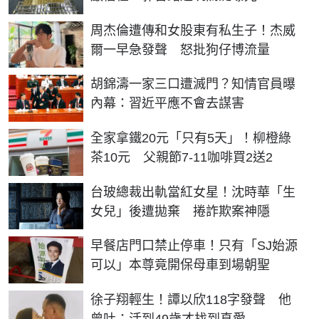
周杰倫遭傳和女股東有私生子！杰威
爾一早急發聲 怒批狗仔博流量
胡錦濤一家三口遭滅門？知情官員曝
內幕：習近平應不會去謀害
全家拿鐵20元「只有5天」！柳橙綠
茶10元 父親節7-11咖啡買2送2
台玻總裁出軌當紅女星！沈時華「生
女兒」後遭拋棄 捲詐欺案神隱
早餐店門口禁止停車！只有「SJ始源
可以」本尊竟開保母車到場朝聖
徐子翔輕生！譚以欣118字發聲 他
曾吐：活到49歲才找到真愛