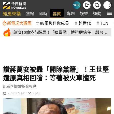
颱風來襲
要聞
焦點
即時
專題
娛樂
運動
全
新電玩大觀園
88風災伴你成長
跨世代
TCN
慈濟10億疫苗騙局！「這舉動」博證嚴信任 郭台銘
避坑關鍵曝光
讚蔣萬安被轟「開除黨籍」！王世堅
還原真相回嗆：等著被火車撞死
記者李怡姍/綜合報導
2026-05-06 15:09:25