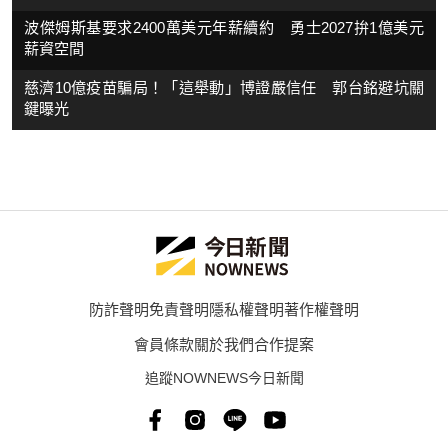
波傑姆斯基要求2400萬美元年薪續約 勇士2027拚1億美元
薪資空間
慈濟10億疫苗騙局！「這舉動」博證嚴信任 郭台銘避坑關
鍵曝光
防詐聲明
免責聲明
隱私權聲明
著作權聲明
會員條款
關於我們
合作提案
追蹤NOWNEWS今日新聞