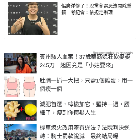
佀廣洋慘了！脫黨參選恐遭開除黨
籍 考紀會：依規定辦理
Recommended by
賓州駭人血案！37歲華裔媳狂砍婆婆
245刀 起因竟是「小姑要來」
PR
肚腩一抓一大把，只需1個雞蛋，用一
個瘦一個
PR
減肥首選，檸檬加它，堅持一週，腰
細了，瘦到你懷疑人生
機車熄火改用牽有違法？法院判決逆
轉：騎士罰款銳減 最終結局曝