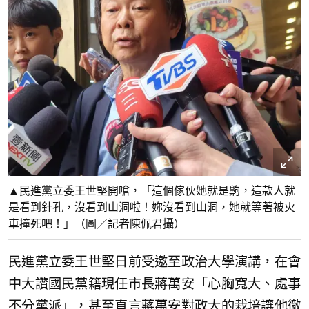
▲民進黨立委王世堅開嗆，「這個傢伙她就是齁，這款人就
是看到針孔，沒看到山洞啦！妳沒看到山洞，她就等著被火
車撞死吧！」（圖／記者陳佩君攝）
民進黨立委王世堅日前受邀至政治大學演講，在會
中大讚國民黨籍現任市長蔣萬安「心胸寬大、處事
不分黨派」，甚至直言蔣萬安對政大的栽培讓他徹