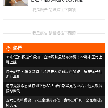
我是廣告 請繼續往下閱讀
我是廣告 請繼續往下閱讀
熱門
8/8停班停課最新通知／白海豚颱風發布海警！22縣市正常上
班上課
長子輕生、繼女離婚！台玻夫人徐莉玲首發聲 痛揭徐子翔
逝世真相
道奇先發希恩被打到下放3A！羅伯斯罕見說重話：他太執著
投球機制
五六日咖啡優惠！7-11拿鐵買2送2、寄杯10送10 全家咖啡2
杯88元