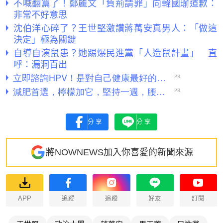
不喊翻篇了！鄭麗文「負荊請罪」向韓國瑜道歉：
非常不好意思
沈伯洋心碎了？王世堅激讚蔣萬安真男人：「做這
決定」極為關鍵
自導自演鼠患？她踢爆民進黨「人造鼠計畫」 直
呼：漏洞百出
分享
分享
將NOWNEWS加入你喜愛的新聞來源
APP
追蹤
追蹤
好友
訂閱