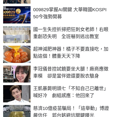
PR
009829掌握AI關鍵 大華韓國KOSPI
50今強勢開募
國一生失控折掃把狂刺女老師！右眼
重創恐失明 全班嚇到逃出教室
PR
超神減肥神器！橘子不要直接吃，加
點這個！體重天天下降
李冠儀昔控試鏡要坐大腿！廠商應徵
車模 卻是當伴遊還要脫衣驗身
王凱暴斃明頭七「不知自己已離世」
喊好冷 劇組感應：他回來了
慈濟10億疫苗騙局！「這舉動」博證
嚴信任 郭台銘避坑關鍵曝光