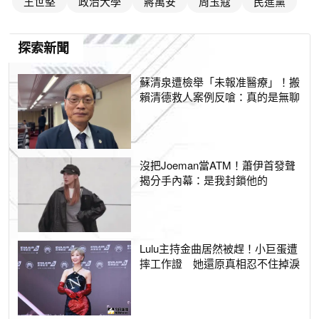
王世堅
政治大學
蔣萬安
周玉蔻
民進黨
探索新聞
蘇清泉遭檢舉「未報准醫療」！搬
賴清德救人案例反嗆：真的是無聊
沒把Joeman當ATM！蕭伊首發聲
揭分手內幕：是我封鎖他的
Lulu主持金曲居然被趕！小巨蛋遭
摔工作證 她還原真相忍不住掉淚