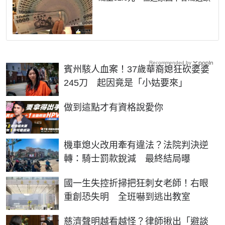
Recommended by
賓州駭人血案！37歲華裔媳狂砍婆婆
245刀 起因竟是「小姑要來」
PR
做到這點才有資格說愛你
機車熄火改用牽有違法？法院判決逆
轉：騎士罰款銳減 最終結局曝
國一生失控折掃把狂刺女老師！右眼
重創恐失明 全班嚇到逃出教室
慈濟聲明越看越怪？律師揪出「避談