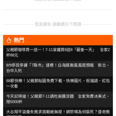
我是廣告 請繼續往下閱讀
熱門
父親節咖啡買一送一！7-11拿鐵買8送8「最後一天」 全家2
杯88元
8/9停班停課「7縣市」達標！白海豚颱風風雨預報 新北、
台中入列
88節快樂！父親節貼圖免費下載、快樂圖片、祝福語、紅包
一次看
今天記得搶！父親節7-11請吃麻醬涼麵 全家免費冰美式、
限5000杯
大谷翔平盜壘失敗求挑戰被無視！網怒噴為何裝死？道奇教