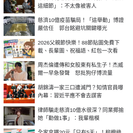
這細節」：不太像被害人
慈濟10億疫苗騙局！「這舉動」博證
嚴信任 郭台銘避坑關鍵曝光
2026父親節快樂！88節貼圖免費下
載、長輩圖、祝福語、紅包一次看
周杰倫遭傳和女股東有私生子！杰威
爾一早急發聲 怒批狗仔博流量
胡錦濤一家三口遭滅門？知情官員曝
內幕：習近平應不會去謀害
律師騙走慈濟10億水很深？同業揶揄
她「勤做1事」：我輩楷模
全家拿鐵20元「只有5天」！柳橙綠