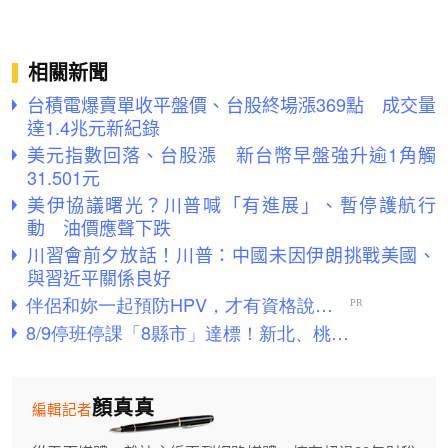
相關新聞
台積電爆賣單收平盤價、台股終場漲369點 成交量
達1.4兆元新紀錄
美元指數回落、台股漲 新台幣早盤強升逾1角觸
31.501元
美伊協議曙光？川普喊「有進展」、暫停護航行
動 油價應聲下跌
川習會前夕放話！川普：中國未因伊朗挑戰美國、
與習近平關係良好
顏真真
編輯記者