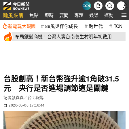
颱風來襲
焦點
即時
要聞
專題
娛樂
運動
全球
新電玩大觀園
88風災伴你成長
跨世代
TCN
布局銀髮商機！台灣人壽台南養生村明年初啟用 月
繳4萬就能入住
台股創高！新台幣強升逾1角破31.5
元 央行是否進場調節這是關鍵
記者
顏真真
／台北報導
2026-05-06 17:16:44