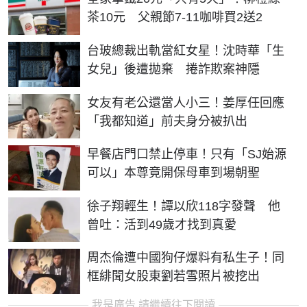
茶10元 父親節7-11咖啡買2送2
台玻總裁出軌當紅女星！沈時華「生
女兒」後遭拋棄 捲詐欺案神隱
女友有老公還當人小三！姜厚任回應
「我都知道」前夫身分被扒出
早餐店門口禁止停車！只有「SJ始源
可以」本尊竟開保母車到場朝聖
徐子翔輕生！譚以欣118字發聲 他
曾吐：活到49歲才找到真愛
周杰倫遭中國狗仔爆料有私生子！同
框緋聞女股東劉若雪照片被挖出
我是廣告 請繼續往下閱讀