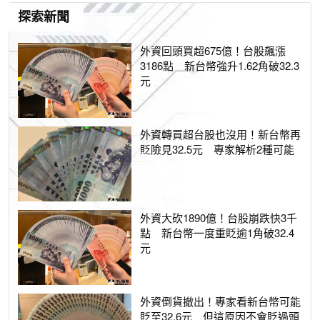
探索新聞
外資回頭買超675億！台股飆漲
3186點 新台幣強升1.62角破32.3
元
外資轉買超台股也沒用！新台幣再
貶險見32.5元 專家解析2種可能
外資大砍1890億！台股崩跌快3千
點 新台幣一度重貶逾1角破32.4
元
外資倒貨撤出！專家看新台幣可能
貶至32.6元 但這原因不會貶過頭