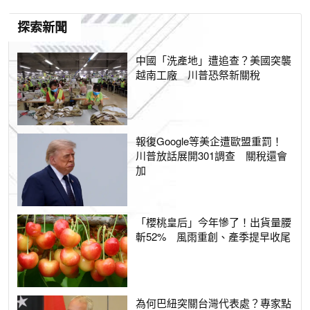
探索新聞
中國「洗產地」遭追查？美國突襲
越南工廠 川普恐祭新關稅
報復Google等美企遭歐盟重罰！
川普放話展開301調查 關稅還會
加
「櫻桃皇后」今年慘了！出貨量腰
斬52% 風雨重創、產季提早收尾
為何巴紐突關台灣代表處？專家點