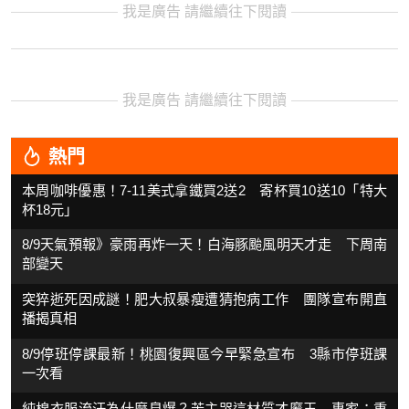
我是廣告 請繼續往下閱讀
我是廣告 請繼續往下閱讀
熱門
本周咖啡優惠！7-11美式拿鐵買2送2 寄杯買10送10「特大
杯18元」
8/9天氣預報》豪雨再炸一天！白海豚颱風明天才走 下周南
部變天
突猝逝死因成謎！肥大叔暴瘦遭猜抱病工作 團隊宣布開直
播揭真相
8/9停班停課最新！桃園復興區今早緊急宣布 3縣市停班課
一次看
純棉衣服流汗為什麼臭爆？苦主哭這材質才魔王 專家：重