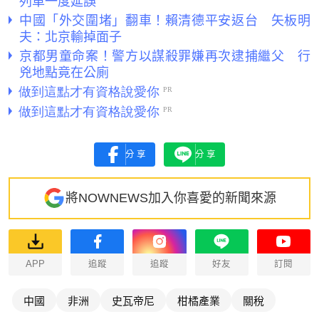
列車一度延誤
中國「外交圍堵」翻車！賴清德平安返台 矢板明
夫：北京輸掉面子
京都男童命案！警方以謀殺罪嫌再次逮捕繼父 行
兇地點竟在公廁
分享
分享
將NOWNEWS加入你喜愛的新聞來源
APP
追蹤
追蹤
好友
訂閱
中國
非洲
史瓦帝尼
柑橘產業
關稅