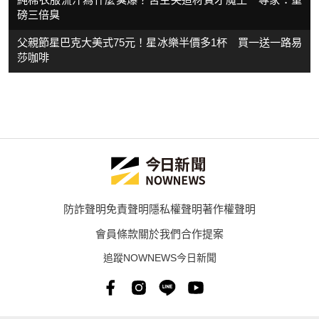
磅三倍臭
父親節星巴克大美式75元！星冰樂半價多1杯 買一送一路易
莎咖啡
防詐聲明
免責聲明
隱私權聲明
著作權聲明
會員條款
關於我們
合作提案
追蹤NOWNEWS今日新聞