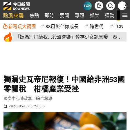
颱風來襲
全
焦點
即時
要聞
專題
娛樂
運動
新電玩大觀園
88風災伴你成長
跨世代
TCN
「媽媽別打給我…鈴聲會響」倖存少女訊息曝 泰國
校園槍擊9死
獨漏史瓦帝尼報復！中國給非洲53國
零關稅 柑橘產業受挫
國際中心陳政嘉／綜合報導
2026-05-06 17:50:36