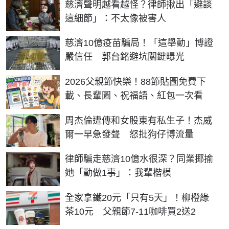
慈濟聲明越看越怪？律師揪出「避談
這細節」：不太像被害人
慈濟10億疫苗騙局！「這舉動」博證
嚴信任 郭台銘避坑關鍵曝光
2026父親節快樂！88節貼圖免費下
載、長輩圖、祝福語、紅包一次看
周杰倫遭傳和女股東有私生子！杰威
爾一早急發聲 怒批狗仔博流量
律師騙走慈濟10億水很深？同業揶揄
她「勤做1事」：我輩楷模
全家拿鐵20元「只有5天」！柳橙綠
茶10元 父親節7-11咖啡買2送2