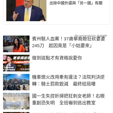
出除中國外還與「另一國」有關
Recommended by
賓州駭人血案！37歲華裔媳狂砍婆婆
245刀 起因竟是「小姑要來」
PR
做到這點才有資格說愛你
機車熄火改用牽有違法？法院判決逆
轉：騎士罰款銳減 最終結局曝
國一生失控折掃把狂刺女老師！右眼
重創恐失明 全班嚇到逃出教室