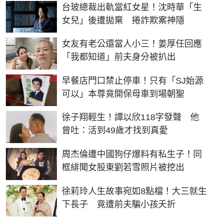
台玻總裁出軌當紅女星！沈時華「生
女兒」後遭拋棄 捲詐欺案神隱
女友有老公還當人小三！姜厚任回應
「我都知道」前夫身分被扒出
早餐店門口禁止停車！只有「SJ始源
可以」本尊竟開保母車到場朝聖
徐子翔輕生！譚以欣118字發聲 他
曾吐：活到49歲才找到真愛
周杰倫遭中國狗仔爆料有私生子！同
框緋聞女股東劉若雪照片被挖出
徐莉玲人生故事宛如8點檔！大三就生
下長子 竟遭前夫騙小孩夭折