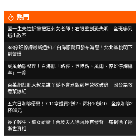
熱門
國一生失控折掃把狂刺女老師！右眼重創恐失明 全班嚇到
逃出教室
8/8停班停課最新通知／白海豚颱風發布海警！北北基桃明下
到紫爆
颱風動態整理！白海豚「路徑、登陸點、風雨、停班停課機
率」一覽
百萬網紅肥大叔是誰？從不會煮飯到年營收破億 國台語教
煮菜爆紅
五六日咖啡優惠！7-11拿鐵買2送2、寄杯10送10 全家咖啡2
杯88元
長子輕生、繼女離婚！台玻夫人徐莉玲首發聲 痛揭徐子翔
逝世真相