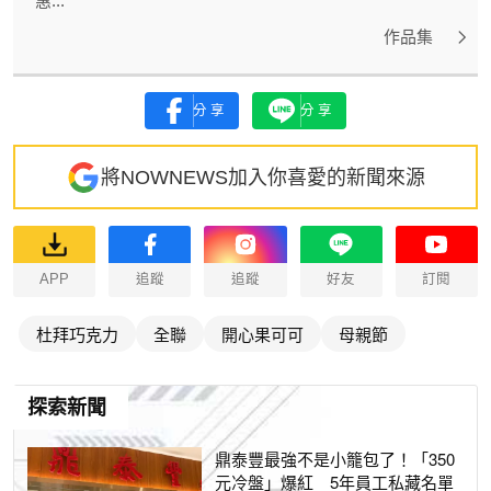
惠...
作品集
分享
分享
將NOWNEWS加入你喜愛的新聞來源
APP
追蹤
追蹤
好友
訂閱
杜拜巧克力
全聯
開心果可可
母親節
探索新聞
鼎泰豐最強不是小籠包了！「350
元冷盤」爆紅 5年員工私藏名單