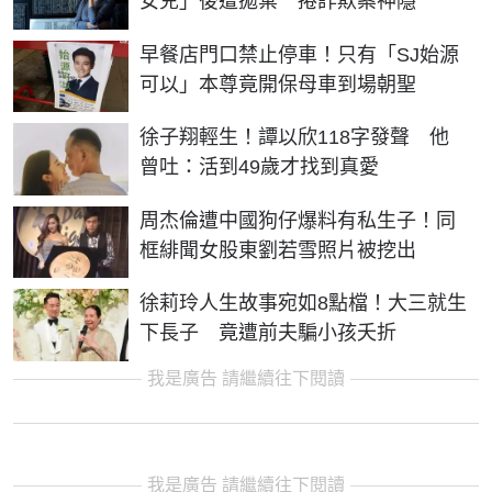
女兒」後遭拋棄 捲詐欺案神隱
早餐店門口禁止停車！只有「SJ始源
可以」本尊竟開保母車到場朝聖
徐子翔輕生！譚以欣118字發聲 他
曾吐：活到49歲才找到真愛
周杰倫遭中國狗仔爆料有私生子！同
框緋聞女股東劉若雪照片被挖出
徐莉玲人生故事宛如8點檔！大三就生
下長子 竟遭前夫騙小孩夭折
我是廣告 請繼續往下閱讀
我是廣告 請繼續往下閱讀