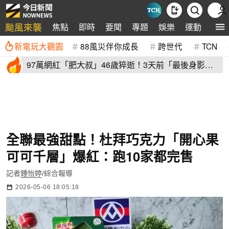
颱風來襲
焦點
即時
要聞
專題
娛樂
運動
全球
新電玩大觀園
88風災伴你成長
跨世代
TCN
97萬網紅「肥大叔」46歲猝逝！3天前「最後身影」
曝光 粉絲不捨
全聯最強甜點！杜拜巧克力「開心果
可可千層」爆紅：跑10家都完售
記者
鍾怡婷
/綜合報導
2026-05-06 18:05:18