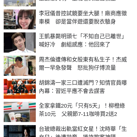
李冠儀昔控試鏡要坐大腿！廠商應徵
車模 卻是當伴遊還要脫衣驗身
王凱暴斃明頭七「不知自己已離世」
喊好冷 劇組感應：他回來了
周杰倫遭傳和女股東有私生子！杰威
爾一早急發聲 怒批狗仔博流量
胡錦濤一家三口遭滅門？知情官員曝
內幕：習近平應不會去謀害
全家拿鐵20元「只有5天」！柳橙綠
茶10元 父親節7-11咖啡買2送2
台玻總裁出軌當紅女星！沈時華「生