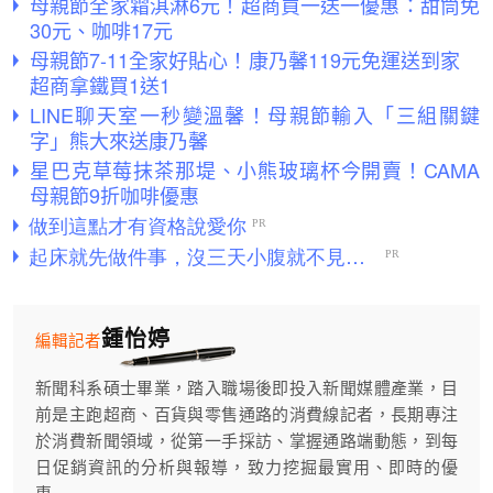
母親節全家霜淇淋6元！超商買一送一優惠：甜筒免
30元、咖啡17元
母親節7-11全家好貼心！康乃馨119元免運送到家
超商拿鐵買1送1
LINE聊天室一秒變溫馨！母親節輸入「三組關鍵
字」熊大來送康乃馨
星巴克草莓抹茶那堤、小熊玻璃杯今開賣！CAMA
母親節9折咖啡優惠
鍾怡婷
編輯記者
新聞科系碩士畢業，踏入職場後即投入新聞媒體產業，目
前是主跑超商、百貨與零售通路的消費線記者，長期專注
於消費新聞領域，從第一手採訪、掌握通路端動態，到每
日促銷資訊的分析與報導，致力挖掘最實用、即時的優