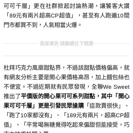
可可千層」更在社群掀起討論熱潮，讓饕客大讚
「89元有兩片超高CP超值」，甚至有人跑遍10間
門市都買不到，人氣相當火爆。
我是廣告 請繼續往下閱讀
杜拜巧克力風靡甜點界，不過該甜點價格偏高，就
有網友分析主要是開心果價格高昂，加上麵包絲也
不便宜。不過近期就有民眾發現，全聯We Sweet
推出了
平價版的開心果可可系列甜點，其中「開心
果可可千層」更是引發民眾搶購
「這款賣很快」、
「跑了10家都沒有」、「189元有兩片，超高CP超
值」、「平常喝無糖覺得吃起來偏甜但能接受，巧