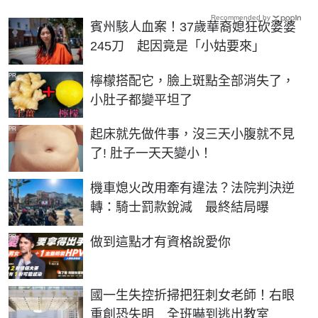
Recommended by
賓州駭人血案！37歲華裔媳狂砍婆婆
245刀 起因竟是「小姑要來」
PR
檸檬搭配它，臉上斑點全部消失了，
小肚子都變平坦了
PR
起床就先做件事，沒三天小腹就不見
了! 肚子一天天變小！
機車熄火改用牽有違法？法院判決逆
轉：騎士罰款銳減 最終結局曝
PR
做到這點才有資格說愛你
國一生失控折掃把狂刺女老師！右眼
重創恐失明 全班嚇到逃出教室