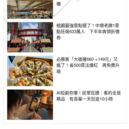
曝
桃園最強景點穩了！中壢老牌1景
點狂吸633萬人 下半年爽領折價
券
必勝客「大披薩660→149元」又
瘋了！省500買法爆紅 再免費升
級
AI短劇夯爆！民眾狂讚：看的全是
精品 有長輩一天狂追10小時