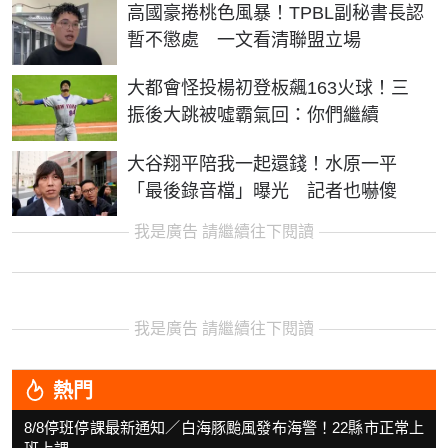
高國豪捲桃色風暴！TPBL副秘書長認
暫不懲處 一文看清聯盟立場
大都會怪投楊初登板飆163火球！三
振後大跳被噓霸氣回：你們繼續
大谷翔平陪我一起還錢！水原一平
「最後錄音檔」曝光 記者也嚇傻
我是廣告 請繼續往下閱讀
我是廣告 請繼續往下閱讀
熱門
8/8停班停課最新通知／白海豚颱風發布海警！22縣市正常上