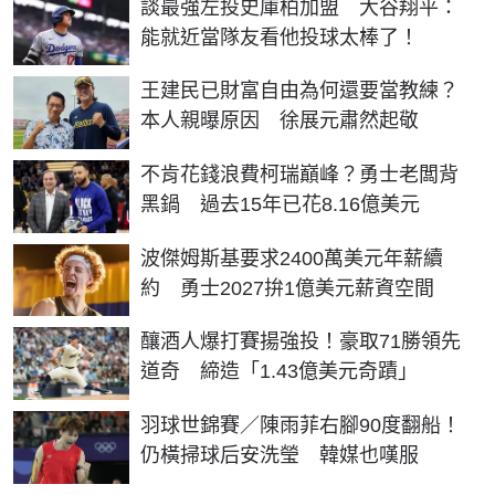
談最強左投史庫柏加盟 大谷翔平：
能就近當隊友看他投球太棒了！
王建民已財富自由為何還要當教練？
本人親曝原因 徐展元肅然起敬
不肯花錢浪費柯瑞巔峰？勇士老闆背
黑鍋 過去15年已花8.16億美元
波傑姆斯基要求2400萬美元年薪續
約 勇士2027拚1億美元薪資空間
釀酒人爆打賽揚強投！豪取71勝領先
道奇 締造「1.43億美元奇蹟」
羽球世錦賽／陳雨菲右腳90度翻船！
仍橫掃球后安洗瑩 韓媒也嘆服