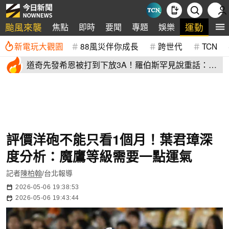
颱風來襲
運動
焦點
即時
要聞
專題
娛樂
全
新電玩大觀園
88風災伴你成長
跨世代
TCN
道奇先發希恩被打到下放3A！羅伯斯罕見說重話：他
太執著投球機制
評價洋砲不能只看1個月！葉君璋深
度分析：魔鷹等級需要一點運氣
記者
陳柏翰
/台北報導
2026-05-06 19:38:53
2026-05-06 19:43:44