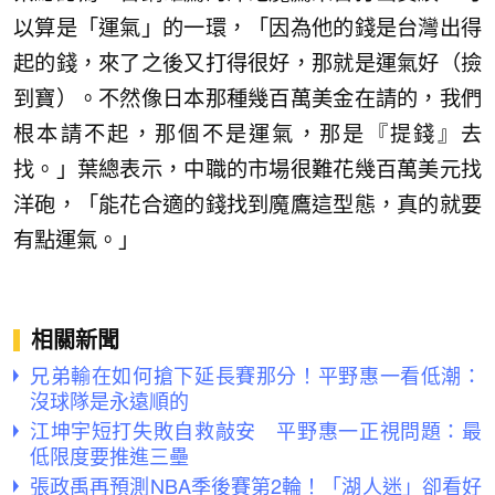
以算是「運氣」的一環，「因為他的錢是台灣出得
起的錢，來了之後又打得很好，那就是運氣好（撿
到寶）。不然像日本那種幾百萬美金在請的，我們
根本請不起，那個不是運氣，那是『提錢』去
找。」葉總表示，中職的市場很難花幾百萬美元找
洋砲，「能花合適的錢找到魔鷹這型態，真的就要
有點運氣。」
相關新聞
兄弟輸在如何搶下延長賽那分！平野惠一看低潮：
沒球隊是永遠順的
江坤宇短打失敗自救敲安 平野惠一正視問題：最
低限度要推進三壘
張政禹再預測NBA季後賽第2輪！「湖人迷」卻看好