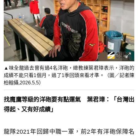
▲味全龍過去曾有過4名洋砲，總教練葉君璋表示，洋砲的
成績不能只看1個月，過了1季回頭來看才準。（圖／記者陳
柏翰攝,2026.5.5）
找魔鷹等級的洋砲要有點運氣 葉君璋：「台灣出
得起、又有好成績」
龍隊2021年回歸中職一軍，前2年有洋砲保障名