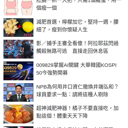
肚腩一抓一大把，只需1個雞蛋，用一
個瘦一個
PR
減肥首選，檸檬加它，堅持一週，腰
細了，瘦到你懷疑人生
影／捕手主審全看傻！阿拉耶茲閃過
觸殺無路可逃 直接走回休息區
PR
009829掌握AI關鍵 大華韓國KOSPI
50今強勢開募
NPB為何用井口資仁撤換井端弘和？
球員要求一點：請將這種人剔除
PR
超神減肥神器！橘子不要直接吃，加
點這個！體重天天下降