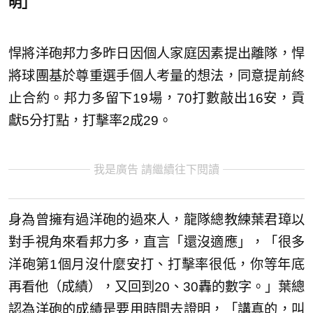
明」
悍將洋砲邦力多昨日因個人家庭因素提出離隊，悍
將球團基於尊重選手個人考量的想法，同意提前終
止合約。邦力多留下19場，70打數敲出16安，貢
獻5分打點，打擊率2成29。
我是廣告 請繼續往下閱讀
身為曾擁有過洋砲的過來人，龍隊總教練葉君璋以
對手視角來看邦力多，直言「還沒適應」，「很多
洋砲第1個月沒什麼安打、打擊率很低，你等年底
再看他（成績），又回到20、30轟的數字。」葉總
認為洋砲的成績是要用時間去證明，「講真的，叫