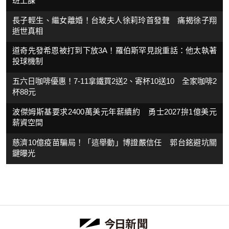
班上課
長子輕生、繼女離婚！台玻夫人徐莉玲首發聲 痛揭徐子翔
逝世真相
道奇先發希恩被打到下放3A！羅伯斯罕見說重話：他太執著
投球機制
五六日咖啡優惠！7-11拿鐵買2送2、寄杯10送10 全家咖啡2
杯88元
波傑姆斯基要求2400萬美元年薪續約 勇士2027拚1億美元
薪資空間
慈濟10億疫苗騙局！「這舉動」博證嚴信任 郭台銘避坑關
鍵曝光