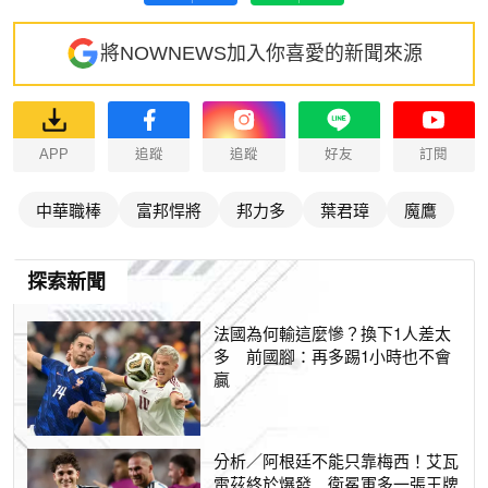
將NOWNEWS加入你喜愛的新聞來源
APP
追蹤
追蹤
好友
訂閱
中華職棒
富邦悍將
邦力多
葉君璋
魔鷹
探索新聞
法國為何輸這麼慘？換下1人差太
多 前國腳：再多踢1小時也不會
贏
分析／阿根廷不能只靠梅西！艾瓦
雷茲終於爆發 衛冕軍多一張王牌