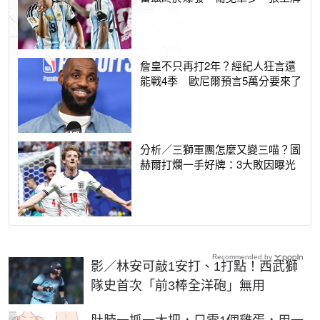
詹皇不只再打2年？經紀人狂言還
能戰4季 歐尼爾預言5萬分要來了
分析／三獅軍團怎麼又變三喵？圖
赫爾打爛一手好牌：3大敗因曝光
Recommended by
影／林安可敲1安打、1打點！西武獅
隊史首次「前3棒全洋砲」無用
PR