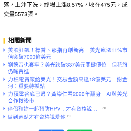
落，上沖下洗，終場上漲8.57%，收在475元，成
交量5573張。
相關新聞
美股狂飆！標普、那指再創新高 美光瘋漲11%市
值突破7000億美元
劉德音也套牢？美光跌破337美元關鍵價位 但花旗
仍喊買進
力積電賣廠給美光！交易金額高達18億美元 謝金
河：重要轉捩點
力積電谷底已過？黃崇仁看2026年翻身 AI與美光
合作撐後市