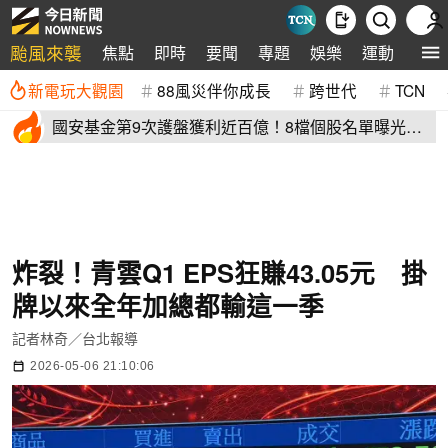
颱風來襲
焦點
即時
要聞
專題
娛樂
運動
全球
新電玩大觀園
88風災伴你成長
跨世代
TCN
國安基金第9次護盤獲利近百億！8檔個股名單曝光
光台積電賺77億
炸裂！青雲Q1 EPS狂賺43.05元 掛
牌以來全年加總都輸這一季
記者林奇／台北報導
2026-05-06 21:10:06