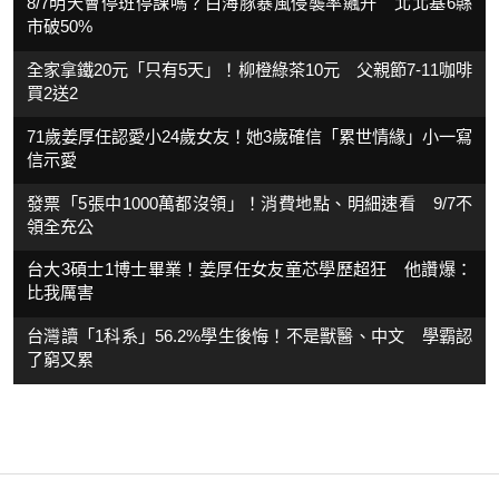
8/7明天會停班停課嗎？白海豚暴風侵襲率飆升 北北基6縣
市破50%
全家拿鐵20元「只有5天」！柳橙綠茶10元 父親節7-11咖啡
買2送2
71歲姜厚任認愛小24歲女友！她3歲確信「累世情緣」小一寫
信示愛
發票「5張中1000萬都沒領」！消費地點、明細速看 9/7不
領全充公
台大3碩士1博士畢業！姜厚任女友童芯學歷超狂 他讚爆：
比我厲害
台灣讀「1科系」56.2%學生後悔！不是獸醫、中文 學霸認
了窮又累