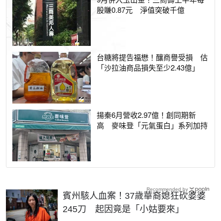
股賺0.87元 淨值突破千億
台糖將提告福懋！釀商譽受損 估
「沙拉油商品損失至少2.43億」
揚秦6月營收2.97億！創同期新
高 麥味登「元氣蛋白」系列加持
Recommended by
賓州駭人血案！37歲華裔媳狂砍婆婆
245刀 起因竟是「小姑要來」