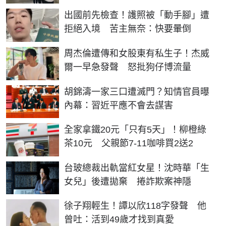
出國前先檢查！護照被「動手腳」遭
拒絕入境 苦主無奈：快要暈倒
周杰倫遭傳和女股東有私生子！杰威
爾一早急發聲 怒批狗仔博流量
胡錦濤一家三口遭滅門？知情官員曝
內幕：習近平應不會去謀害
全家拿鐵20元「只有5天」！柳橙綠
茶10元 父親節7-11咖啡買2送2
台玻總裁出軌當紅女星！沈時華「生
女兒」後遭拋棄 捲詐欺案神隱
徐子翔輕生！譚以欣118字發聲 他
曾吐：活到49歲才找到真愛