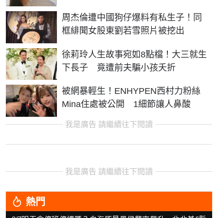
周杰倫遭中國狗仔爆料有私生子！同
框緋聞女股東劉若雪照片被挖出
徐莉玲人生故事宛如8點檔！大三就生
下長子 竟遭前夫騙小孩夭折
被網暴輕生！ENHYPEN西村力粉絲
Mina住處被公開 1細節讓人鼻酸
我是廣告 請繼續往下閱讀
我是廣告 請繼續往下閱讀
熱門