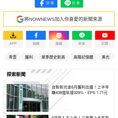
分享
分享
將NOWNEWS加入你喜愛的新聞來源
APP
追蹤
追蹤
好友
訂閱
青雲
獲利
單季歷史新高
高階記憶體
美光
探索新聞
台新新光金6月獲利出爐！上半年
賺438億年增329%、EPS 1.71元
9月併入玉山金！三商壽上半年每