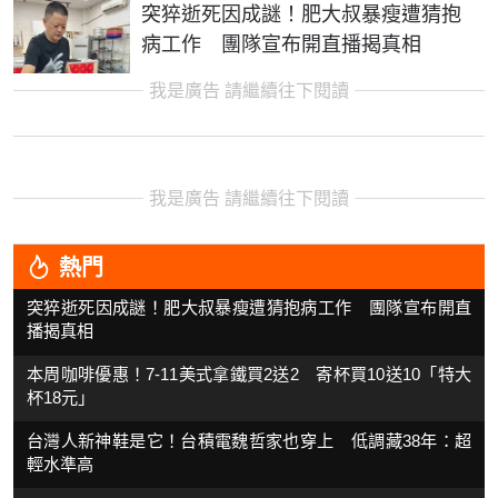
突猝逝死因成謎！肥大叔暴瘦遭猜抱
病工作 團隊宣布開直播揭真相
我是廣告 請繼續往下閱讀
我是廣告 請繼續往下閱讀
熱門
突猝逝死因成謎！肥大叔暴瘦遭猜抱病工作 團隊宣布開直
播揭真相
本周咖啡優惠！7-11美式拿鐵買2送2 寄杯買10送10「特大
杯18元」
台灣人新神鞋是它！台積電魏哲家也穿上 低調藏38年：超
輕水準高