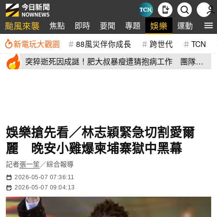
颱風來襲
娛樂
焦點
即時
要聞
專題
運動
全
新電玩大觀園
88風災伴你成長
跨世代
TCN
突猝逝死因成謎！肥大叔暴瘦遭猜抱病工作 團隊宣
布開直播揭真相
娛樂搶先看／林志穎緊急切割愛爾
麗 晚安小雞爆柬埔寨獄中黑幕
記者
張一笙
／綜合報導
2026-05-07 07:36:11
2026-05-07 09:04:13