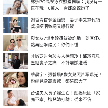
林莎PO高衩泳衣照羞愧喊：我沒有一
直在玩 6萬人一看都原諒她了
謝哲青首奪金鐘獎 妻子李艾霖代領
獎項哽咽致詞又曝行蹤
與女友7世重逢遭疑被詐騙 姜厚任6
點再回擊酸民：你們不懂
才喊要告台玻夫人徐莉玲！邱瓈寬見
歷經喪子之痛 不計前嫌送暖
華晨宇、張碧晨5歲女兒照片罕曝光！
粉絲見身高震驚：都這麼大了
台玻夫人長子輕生亡！她揭原因「家
庭不幸」遭兒媳打臉：從來不信