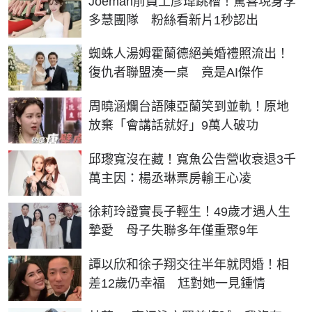
Joeman前員工彥瑋跳槽！驚喜現身李
多慧團隊 粉絲看新片1秒認出
蜘蛛人湯姆霍蘭德絕美婚禮照流出！
復仇者聯盟湊一桌 竟是AI傑作
周曉涵爛台語陳亞蘭笑到並軌！原地
放棄「會講話就好」9萬人破功
邱瓈寬沒在藏！寬魚公告營收衰退3千
萬主因：楊丞琳票房輸王心凌
徐莉玲證實長子輕生！49歲才遇人生
摯愛 母子失聯多年僅重聚9年
譚以欣和徐子翔交往半年就閃婚！相
差12歲仍幸福 尪對她一見鍾情