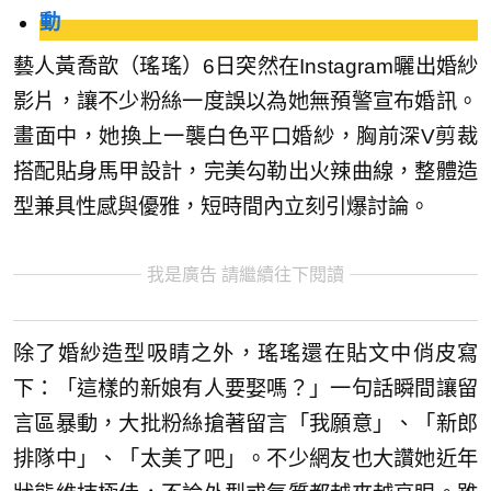
動
藝人黃喬歆（瑤瑤）6日突然在Instagram曬出婚紗
影片，讓不少粉絲一度誤以為她無預警宣布婚訊。
畫面中，她換上一襲白色平口婚紗，胸前深V剪裁
搭配貼身馬甲設計，完美勾勒出火辣曲線，整體造
型兼具性感與優雅，短時間內立刻引爆討論。
我是廣告 請繼續往下閱讀
除了婚紗造型吸睛之外，瑤瑤還在貼文中俏皮寫
下：「這樣的新娘有人要娶嗎？」一句話瞬間讓留
言區暴動，大批粉絲搶著留言「我願意」、「新郎
排隊中」、「太美了吧」。不少網友也大讚她近年