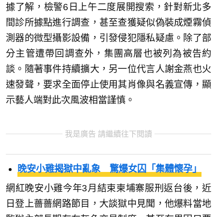
據了解，檢警6日上午二度展開搜索，針對新北多
間診所據點進行調查，甚至查獲疑似偽裝成煙霧偵
測器的微型攝影設備，引發侵犯隱私疑慮。除了部
分主管遭帶回調查外，集團高層也被列為被告約
談。隨著事件持續擴大，另一位代言人謝金燕也火
速發聲，要求全面停止使用其肖像與名義宣傳，顯
示藝人端對此次風波相當謹慎。
我是廣告 請繼續往下閱讀
晚安小雞揭獄中亂象 驚爆女囚「集體懷孕」
網紅晚安小雞今年3月結束柬埔寨服刑返台後，近
日登上薔薔網路節目，大談獄中見聞，他爆料當地