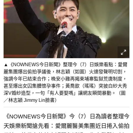
▲《NOWNEWS今日新聞》整理今（7）日娛樂看點：愛爾
麗集團爆出偷拍爭議後，林志穎（如圖）火速發聲明切割，
強調今年已結束合作；晚安小雞再揭柬埔寨監獄荒唐制度，
甚至爆出女囚集體懷孕事件；黃喬歆（瑤瑤）突披白紗大秀
深V婚紗造型，一句「有人要娶嗎」讓網友瞬間暴動。（圖
／林志穎 Jimmy Lin臉書）
《NOWNEWS今日新聞》今（7）日為讀者整理今
天娛樂新聞搶先看：愛爾麗醫美集團近日捲入偷拍