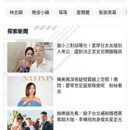
林志穎
晚安小雞
瑤瑤
愛爾麗
監獄黑幕
柬
探索新聞
當小三對話曝光！姜厚任女友搶別
人老公 還對決正宮女兒開酸騷貨
陳美鳳深夜疑發震撼上空照！嬌
問：要等世足還是睡覺呢 粉絲看
呆
娛樂搶先看／瘦子台北補辦婚禮賓
客超大咖、李棟旭肉身擋女星走光