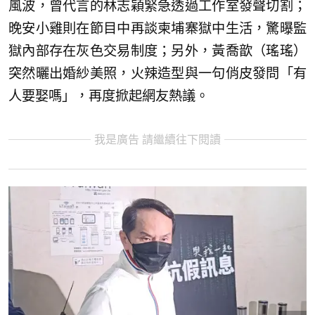
風波，曾代言的林志穎緊急透過工作室發聲切割；
晚安小雞則在節目中再談柬埔寨獄中生活，驚曝監
獄內部存在灰色交易制度；另外，黃喬歆（瑤瑤）
突然曬出婚紗美照，火辣造型與一句俏皮發問「有
人要娶嗎」，再度掀起網友熱議。
我是廣告 請繼續往下閱讀