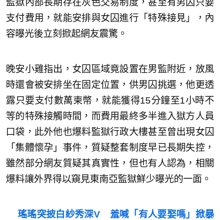
監獄內部長期存在灰色交易制度，甚至有男囚只要
支付費用，就能安排與女囚進行「特殊接見」，內
容曝光後立刻掀起網友震驚。
晚安小雞指出，女囚區域竟設置在男監附近，放風
時還會被安排坐在固定位置，供男囚挑選，他更透
露只要支付數萬柬幣，就能獲得15分鐘至1小時不
等的特殊接觸時間，而費用最終多半進入獄方人員
口袋，此外他也爆料監獄行政大樓甚至曾出現女囚
「集體懷孕」事件，質疑整套制度早已長期失控，
雖然部分網友質疑其真實性，但也有人認為，相關
爆料讓外界得以窺見東南亞監獄鮮少曝光的一面。
瑤瑤突披白紗秀深V 羞喊「有人要娶嗎」掀暴