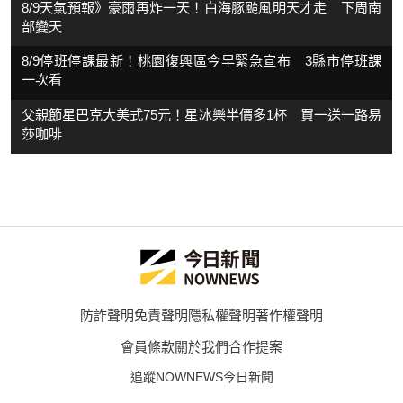
8/9天氣預報》豪雨再炸一天！白海豚颱風明天才走 下周南
部變天
8/9停班停課最新！桃園復興區今早緊急宣布 3縣市停班課
一次看
父親節星巴克大美式75元！星冰樂半價多1杯 買一送一路易
莎咖啡
防詐聲明
免責聲明
隱私權聲明
著作權聲明
會員條款
關於我們
合作提案
追蹤NOWNEWS今日新聞