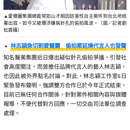
▲愛爾麗集團總裁常如山才剛因妨害性自主案件到台北地檢
署出庭，如今又被爆涉嫌裝針孔的偷拍風波。（圖／記者劉
松霖攝）
林志穎急切割愛爾麗 偷拍案延燒代言人也發聲
知名醫美集團近日爆出疑似針孔偷拍爭議，引發社
會高度關注，而曾擔任品牌代言人的藝人林志穎，
也因此被外界點名討論。對此，林志穎工作室6日
緊急發布聲明，強調雙方合作已於今年正式結束，
目前已無任何合作關係，針對案件相關內容與媒體
報導，不便代替對方回應，一切交由司法單位調查
處理。