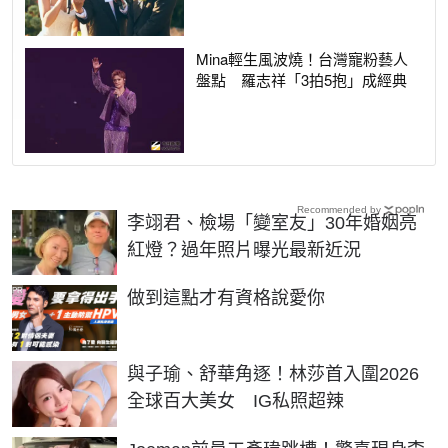
Mina輕生風波燒！台灣寵粉藝人
盤點 羅志祥「3拍5抱」成經典
Recommended by
李翊君、檢場「變室友」30年婚姻亮
紅燈？過年照片曝光最新近況
PR
做到這點才有資格說愛你
與子瑜、舒華角逐！林莎首入圍2026
全球百大美女 IG私照超辣