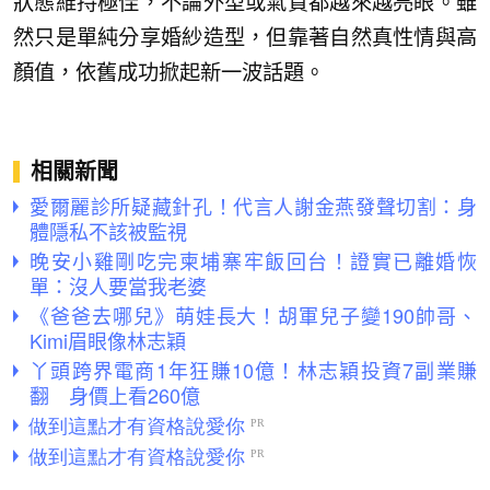
狀態維持極佳，不論外型或氣質都越來越亮眼。雖
然只是單純分享婚紗造型，但靠著自然真性情與高
顏值，依舊成功掀起新一波話題。
相關新聞
愛爾麗診所疑藏針孔！代言人謝金燕發聲切割：身
體隱私不該被監視
晚安小雞剛吃完柬埔寨牢飯回台！證實已離婚恢
單：沒人要當我老婆
《爸爸去哪兒》萌娃長大！胡軍兒子變190帥哥、
Kimi眉眼像林志穎
丫頭跨界電商1年狂賺10億！林志穎投資7副業賺
翻 身價上看260億