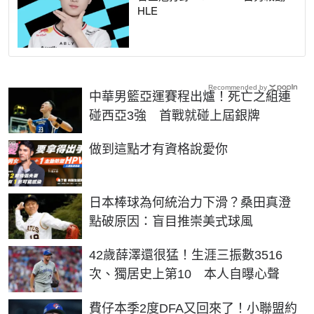
HLE
Recommended by
中華男籃亞運賽程出爐！死亡之組連
碰西亞3強 首戰就碰上屆銀牌
PR
做到這點才有資格說愛你
日本棒球為何統治力下滑？桑田真澄
點破原因：盲目推崇美式球風
42歲薛澤還很猛！生涯三振數3516
次、獨居史上第10 本人自曝心聲
費仔本季2度DFA又回來了！小聯盟約