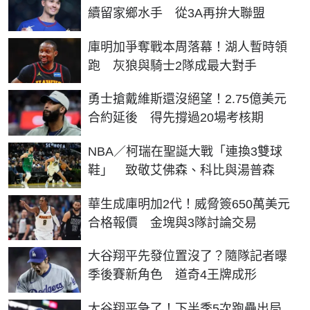
續留家鄉水手 從3A再拚大聯盟
庫明加爭奪戰本周落幕！湖人暫時領
跑 灰狼與騎士2隊成最大對手
勇士搶戴維斯還沒絕望！2.75億美元
合約延後 得先撐過20場考核期
NBA／柯瑞在聖誕大戰「連換3雙球
鞋」 致敬艾佛森、科比與湯普森
華生成庫明加2代！威脅簽650萬美元
合格報價 金塊與3隊討論交易
大谷翔平先發位置沒了？隨隊記者曝
季後賽新角色 道奇4王牌成形
大谷翔平急了！下半季5次跑壘出局