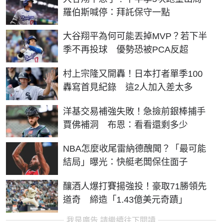
羅伯斯喊停：拜託保守一點
大谷翔平為何可能丟掉MVP？若下半
季不再投球 優勢恐被PCA反超
村上宗隆又開轟！日本打者單季100
轟寫首見紀錄 這2人加入差太多
洋基交易補強失敗！急撿前銀棒捕手
賈佛補洞 布恩：看看還剩多少
NBA怎麼收尾雷納德醜聞？「最可能
結局」曝光：快艇老闆保住面子
釀酒人爆打賽揚強投！豪取71勝領先
道奇 締造「1.43億美元奇蹟」
我是廣告 請繼續往下閱讀