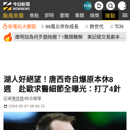
颱風來襲
運動
焦點
即時
要聞
專題
娛樂
全
新電玩大觀園
88風災伴你成長
跨世代
TCN
庫明加為何歹戲拖棚？1難題難解 美記遞交易劇本：
湖人簽4年長約
湖人好絕望！唐西奇自爆原本休8
週 赴歐求醫細節全曝光：打了4針
記者
陳昱慈
/綜合報導
2026-05-07 08:40:15