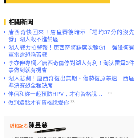
相關新聞
唐西奇快回來！詹皇賽後暗示「場均37分的沒先
發」湖人殺不進禁區
湖人戰力拉警報！唐西奇將缺席次輪G1 強碰衛冕
軍雷霆恐陷苦戰
李亦伸專欄／唐西奇傷停對湖人有利！淘汰雷霆3件
事做到就有機會
湖人悲劇！唐西奇復出無期、傷勢復原龜速 西區
準決賽恐全程缺席
陳昱慈
編輯記者