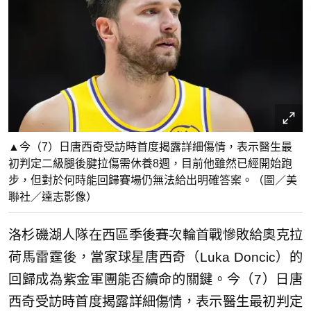
▲今（7）日唐西奇受訪時首度揭露詳細傷情，表示醫生最
初判定二級腿後腱拉傷需休養8週，目前他雖然已經開始跑
步，但對於何時能回歸賽場仍無法給出明確答案。（圖／美
聯社／達志影像）
洛杉磯湖人隊在西區季後賽次輪首戰慘敗給奧克拉
荷馬雷霆後，當家球星唐西奇（Luka Doncic）的
回歸成為紫金軍團能否續命的關鍵。今（7）日唐
西奇受訪時首度揭露詳細傷情，表示醫生最初判定