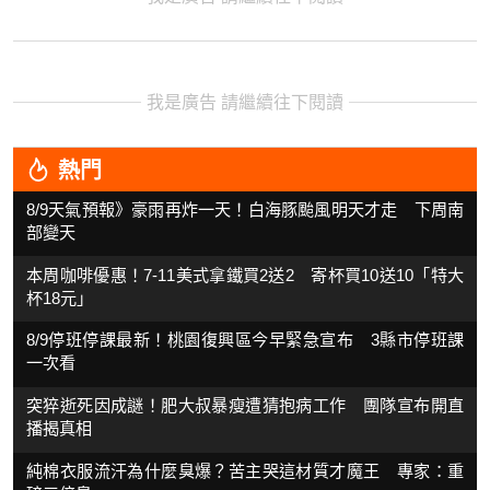
我是廣告 請繼續往下閱讀
熱門
8/9天氣預報》豪雨再炸一天！白海豚颱風明天才走 下周南
部變天
本周咖啡優惠！7-11美式拿鐵買2送2 寄杯買10送10「特大
杯18元」
8/9停班停課最新！桃園復興區今早緊急宣布 3縣市停班課
一次看
突猝逝死因成謎！肥大叔暴瘦遭猜抱病工作 團隊宣布開直
播揭真相
純棉衣服流汗為什麼臭爆？苦主哭這材質才魔王 專家：重