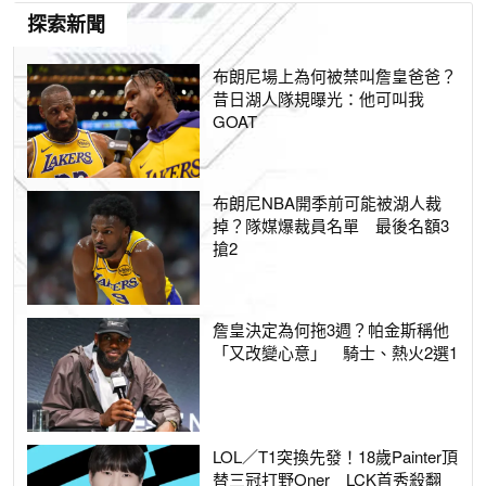
探索新聞
布朗尼場上為何被禁叫詹皇爸爸？
昔日湖人隊規曝光：他可叫我
GOAT
布朗尼NBA開季前可能被湖人裁
掉？隊媒爆裁員名單 最後名額3
搶2
詹皇決定為何拖3週？帕金斯稱他
「又改變心意」 騎士、熱火2選1
LOL／T1突換先發！18歲Painter頂
替三冠打野Oner LCK首秀殺翻