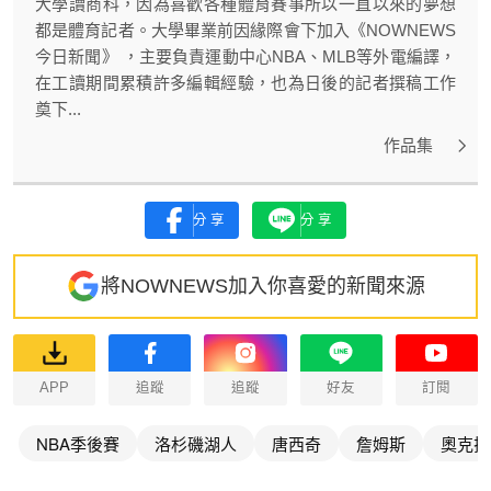
大學讀商科，因為喜歡各種體育賽事所以一直以來的夢想
都是體育記者。大學畢業前因緣際會下加入《NOWNEWS
今日新聞》 ，主要負責運動中心NBA、MLB等外電編譯，
在工讀期間累積許多編輯經驗，也為日後的記者撰稿工作
奠下...
作品集
分享
分享
將NOWNEWS加入你喜愛的新聞來源
APP
追蹤
追蹤
好友
訂閱
NBA季後賽
洛杉磯湖人
唐西奇
詹姆斯
奧克拉