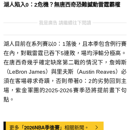
湖人陷入0：2危機？無唐西奇恐難撼動雷霆霸權
我是廣告 請繼續往下閱讀
湖人目前在系列賽以0：1落後，且本季包含例行賽
在內，對戰雷霆已吞下5連敗，場均淨輸分極高。
在唐西奇幾乎確定缺席第二戰的情況下，詹姆斯
（LeBron James）與里夫斯（Austin Reaves）必
須在客場尋求奇蹟，否則帶著0：2的劣勢回到主
場，紫金軍團的2025-2026賽季恐將提前畫下句
點。
更多「
」相關新聞。
2026NBA季後賽