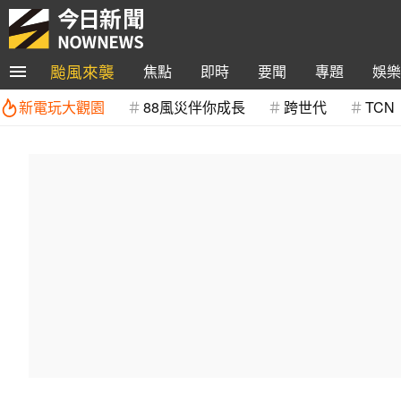
颱風來襲
焦點
即時
要聞
專題
娛樂
新電玩大觀園
88風災伴你成長
跨世代
TCN