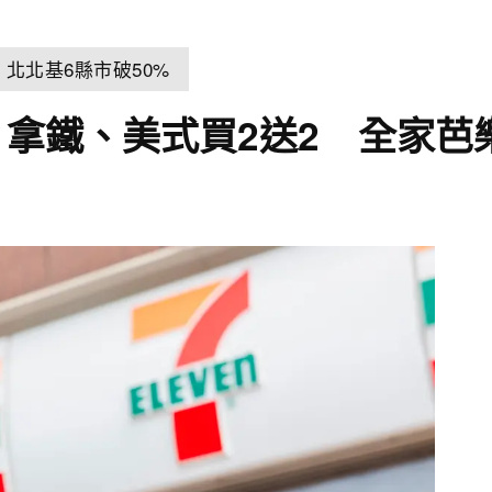
北北基6縣市破50%
1拿鐵、美式買2送2 全家芭