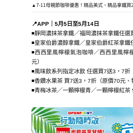
▲7-11母親節咖啡優惠！精品美式、精品拿鐵買2
📍APP｜5月5日至5月14日
◾靜岡濃抹茶拿鐵／福岡濃抹茶拿鐵任選買
◾皇家伯爵濃醇拿鐵／皇家伯爵紅茶拿鐵任
◾西西里風檸檬氣泡咖啡／西西里風檸檬咖
元）
◾風味飲系列指定冰飲 任選買7送3，7折
◾香鑽水果茶 買7送3，7折（原價70元、
◾青梅冰茶／一顆檸檬青／一顆檸檬紅茶 任