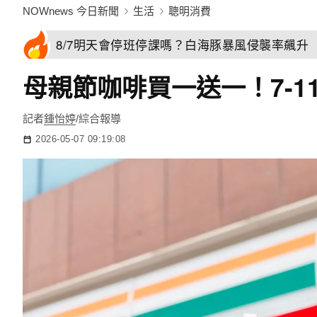
NOWnews 今日新聞
生活
聰明消費
8/7明天會停班停課嗎？白海豚暴風侵襲率飆升 
母親節咖啡買一送一！7-1
記者
鍾怡婷
/綜合報導
2026-05-07 09:19:08