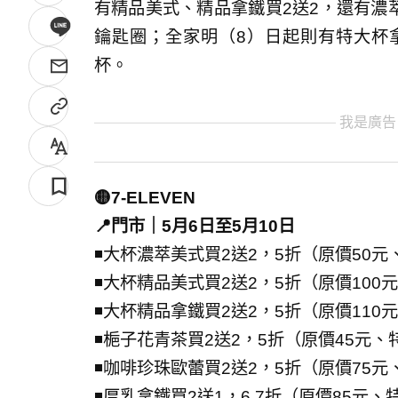
有精品美式、精品拿鐵買2送2，還有濃萃
鑰匙圈；全家明（8）日起則有特大杯拿
杯。
我是廣告
🟡7-ELEVEN
📍門市｜5月6日至5月10日
◾大杯濃萃美式買2送2，5折（原價50元
◾大杯精品美式買2送2，5折（原價100
◾大杯精品拿鐵買2送2，5折（原價110
◾梔子花青茶買2送2，5折（原價45元、
◾咖啡珍珠歐蕾買2送2，5折（原價75元
◾厚乳拿鐵買2送1，6.7折（原價85元、