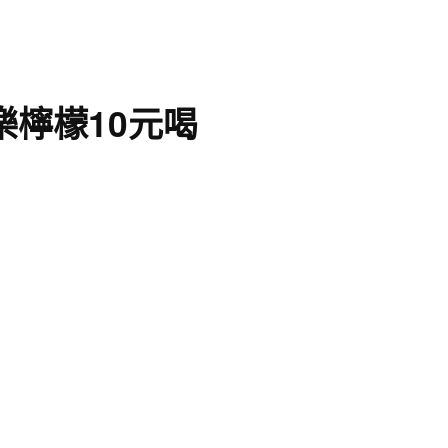
樂檸檬10元喝