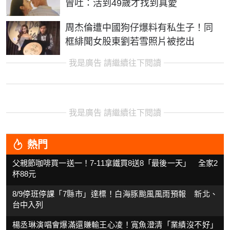
曾吐：活到49歲才找到真愛
周杰倫遭中國狗仔爆料有私生子！同
框緋聞女股東劉若雪照片被挖出
我是廣告 請繼續往下閱讀
我是廣告 請繼續往下閱讀
熱門
父親節咖啡買一送一！7-11拿鐵買8送8「最後一天」 全家2
杯88元
8/9停班停課「7縣市」達標！白海豚颱風風雨預報 新北、
台中入列
楊丞琳演唱會爆滿還賺輸王心凌！寬魚澄清「業績沒不好」