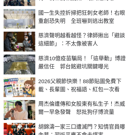
國一生失控折掃把狂刺女老師！右眼
重創恐失明 全班嚇到逃出教室
慈濟聲明越看越怪？律師揪出「避談
這細節」：不太像被害人
慈濟10億疫苗騙局！「這舉動」博證
嚴信任 郭台銘避坑關鍵曝光
2026父親節快樂！88節貼圖免費下
載、長輩圖、祝福語、紅包一次看
周杰倫遭傳和女股東有私生子！杰威
爾一早急發聲 怒批狗仔博流量
胡錦濤一家三口遭滅門？知情官員曝
內幕：習近平應不會去謀害