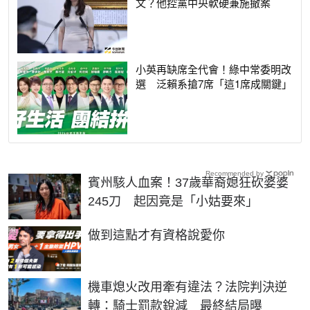
文？他控黨中央軟硬兼施撤案
小英再缺席全代會！綠中常委明改
選 泛賴系搶7席「這1席成關鍵」
Recommended by
賓州駭人血案！37歲華裔媳狂砍婆婆
245刀 起因竟是「小姑要來」
PR
做到這點才有資格說愛你
機車熄火改用牽有違法？法院判決逆
轉：騎士罰款銳減 最終結局曝