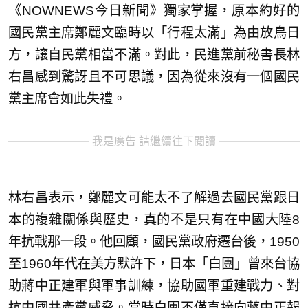
《NOWNEWS今日新聞》獨家掌握，原本約好的
國民黨主席鄭麗文臨時以「行程太滿」為由放鳥日
方，讓自民黨相當不滿。對此，民進黨前秘書長林
右昌感到驚訝且不可思議，因為從來沒有一個國民
黨主席會如此失禮。
我是廣告 請繼續往下閱讀
林右昌表示，鄭麗文可能太不了解過去國民黨跟日
本的複雜關係與歷史，真的不是只有在中國大陸8
年抗戰那一段。他回顧，國民黨政府遷台後，1950
至1960年代在美方默許下，日本「白團」曾來台協
助蔣中正建軍與軍事訓練，協助國軍重建戰力、對
抗中國共產黨威脅。當時白團不僅直接向蔣中正報