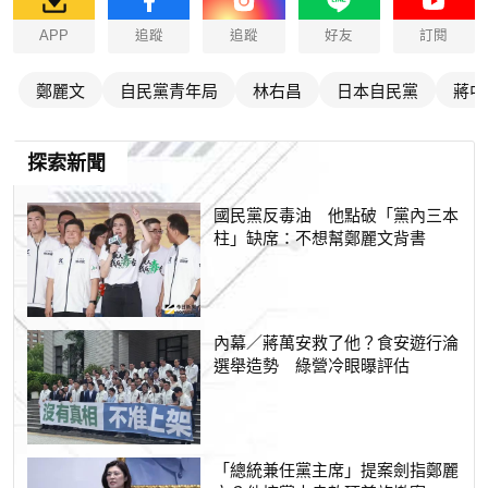
APP
追蹤
追蹤
好友
訂閱
鄭麗文
自民黨青年局
林右昌
日本自民黨
蔣中
探索新聞
國民黨反毒油 他點破「黨內三本
柱」缺席：不想幫鄭麗文背書
內幕／蔣萬安救了他？食安遊行淪
選舉造勢 綠營冷眼曝評估
「總統兼任黨主席」提案劍指鄭麗