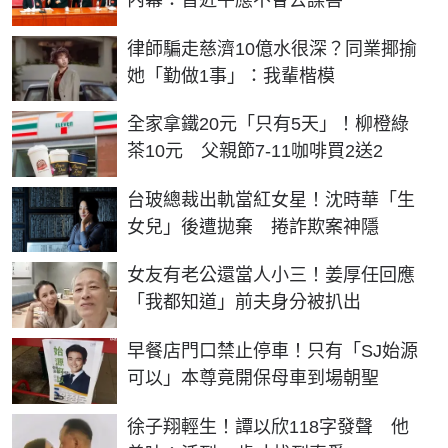
律師騙走慈濟10億水很深？同業揶揄
她「勤做1事」：我輩楷模
全家拿鐵20元「只有5天」！柳橙綠
茶10元 父親節7-11咖啡買2送2
台玻總裁出軌當紅女星！沈時華「生
女兒」後遭拋棄 捲詐欺案神隱
女友有老公還當人小三！姜厚任回應
「我都知道」前夫身分被扒出
早餐店門口禁止停車！只有「SJ始源
可以」本尊竟開保母車到場朝聖
徐子翔輕生！譚以欣118字發聲 他