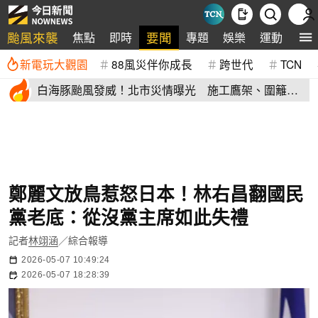
颱風來襲
要聞
焦點
即時
專題
娛樂
運動
全
新電玩大觀園
88風災伴你成長
跨世代
TCN
白海豚颱風發威！北市災情曝光 施工鷹架、圍籬倒
塌砸傷民眾
鄭麗文放鳥惹怒日本！林右昌翻國民
黨老底：從沒黨主席如此失禮
記者
林翊涵
／綜合報導
2026-05-07 10:49:24
2026-05-07 18:28:39