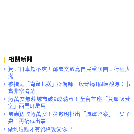
相關新聞
獨／日本超不爽！鄭麗文放鳥自民黨訪團：行程太
滿
被指是「南鼠北送」操偶師！殷瑋揭1關鍵酸爆：事
實非常清楚
蔣萬安無菸城市破9成滿意！全台首座「負壓吸菸
室」西門町啟用
鼠患猛攻蔣萬安！彭啟明扯出「風電弊案」 吳子
嘉：再搞就出事