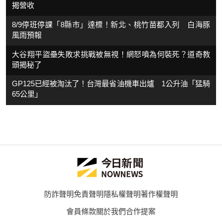
揭營收
8/9停班停課「8縣市」達標！新北、桃竹苗都入列 白海豚
風雨預報
大谷翔平盜壘失敗求挑戰被無視！網怒噴為何裝死？道奇教
頭揭秘了
GP125已經被淘汰了！台灣最省油機車出爐 1公升油「猛騎
65公里」
防詐聲明
免責聲明
隱私權聲明
著作權聲明
會員條款
關於我們
合作提案