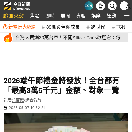
颱風來襲
焦點
即時
要聞
專題
娛樂
運動
全球
新電玩大觀園
88風災伴你成長
跨世代
TCN
台灣人買爆20萬台車！不開Altis、Yaris改選它：每輛
80萬、水準高
2026端午節禮金將發放！全台都有
「最高3萬6千元」金額、對象一覽
記者
葉盛耀
/綜合報導
2026-05-07 10:52:21