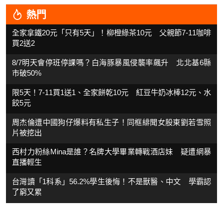
熱門
全家拿鐵20元「只有5天」！柳橙綠茶10元 父親節7-11咖啡
買2送2
8/7明天會停班停課嗎？白海豚暴風侵襲率飆升 北北基6縣
市破50%
限5天！7-11買1送1、全家餅乾10元 紅豆牛奶冰棒12元、水
餃5元
周杰倫遭中國狗仔爆料有私生子！同框緋聞女股東劉若雪照
片被挖出
西村力粉絲Mina是誰？名牌大學畢業轉戰酒店妹 疑遭網暴
直播輕生
台灣讀「1科系」56.2%學生後悔！不是獸醫、中文 學霸認
了窮又累