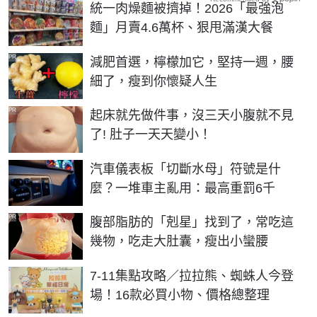
統一肉燥麵被擠掉！2026「最強泡
麵」月賣4.6萬杯、狠甩滿漢大餐
PR
減肥首選，檸檬加它，堅持一週，腰
細了，瘦到你懷疑人生
PR
起床就先做件事，沒三天小腹就不見
了! 肚子一天天變小！
汽車儀表板「切斷水母」符號是什
麼？一堆車主亂用：最高重罰6千
PR
腹部脂肪的「剋星」找到了，常吃這
幾物，吃走大肚囊，瘦出小蠻腰
7-11集點攻略／拉拉熊、蜘蛛人今登
場！16款必買小物、價格總整理