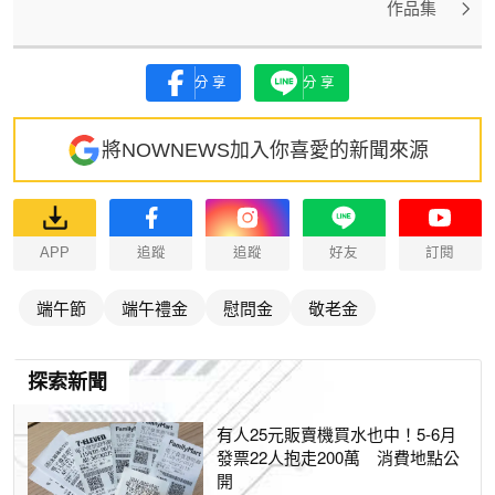
作品集
分享
分享
將NOWNEWS加入你喜愛的新聞來源
APP
追蹤
追蹤
好友
訂閱
端午節
端午禮金
慰問金
敬老金
探索新聞
有人25元販賣機買水也中！5-6月
發票22人抱走200萬 消費地點公
開