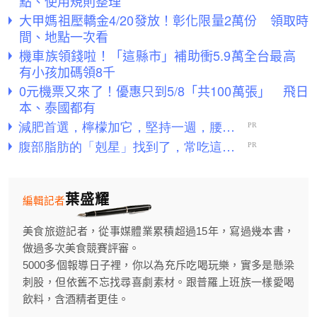
點、使用規則整理
大甲媽祖壓轎金4/20發放！彰化限量2萬份 領取時
間、地點一次看
機車族領錢啦！「這縣市」補助衝5.9萬全台最高
有小孩加碼領8千
0元機票又來了！優惠只到5/8「共100萬張」 飛日
本、泰國都有
葉盛耀
編輯記者
美食旅遊記者，從事媒體業累積超過15年，寫過幾本書，
做過多次美食競賽評審。
5000多個報導日子裡，你以為充斥吃喝玩樂，實多是懸梁
刺股，但依舊不忘找尋喜劇素材。跟普羅上班族一樣愛喝
飲料，含酒精者更佳。