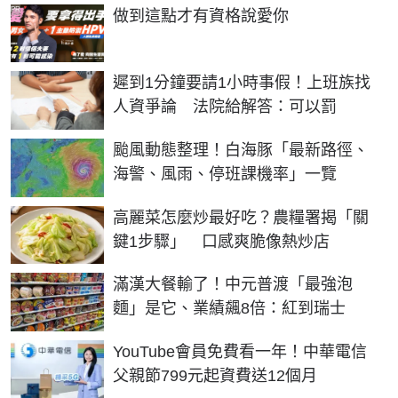
PR
做到這點才有資格說愛你
遲到1分鐘要請1小時事假！上班族找
人資爭論 法院給解答：可以罰
颱風動態整理！白海豚「最新路徑、
海警、風雨、停班課機率」一覽
高麗菜怎麼炒最好吃？農糧署揭「關
鍵1步驟」 口感爽脆像熱炒店
滿漢大餐輸了！中元普渡「最強泡
麵」是它、業績飆8倍：紅到瑞士
YouTube會員免費看一年！中華電信
父親節799元起資費送12個月