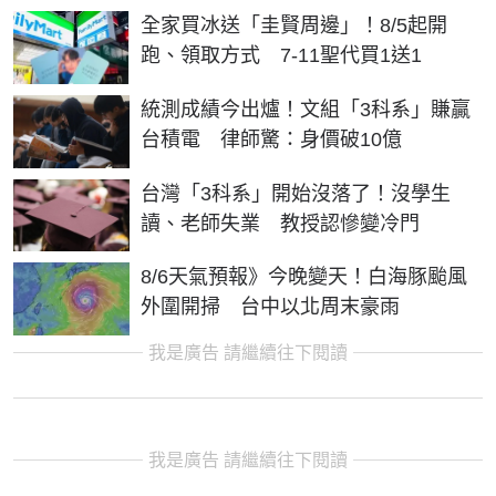
全家買冰送「圭賢周邊」！8/5起開
跑、領取方式 7-11聖代買1送1
統測成績今出爐！文組「3科系」賺贏
台積電 律師驚：身價破10億
台灣「3科系」開始沒落了！沒學生
讀、老師失業 教授認慘變冷門
8/6天氣預報》今晚變天！白海豚颱風
外圍開掃 台中以北周末豪雨
我是廣告 請繼續往下閱讀
我是廣告 請繼續往下閱讀