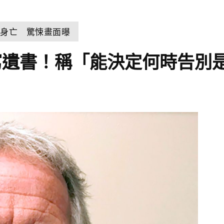
擊身亡 驚悚畫面曝
寫遺書！稱「能決定何時告別