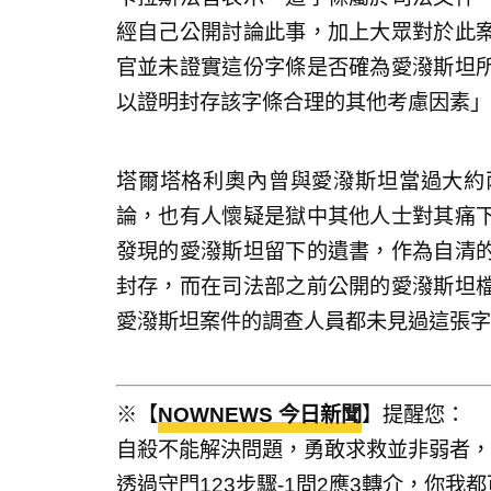
經自己公開討論此事，加上大眾對於此
官並未證實這份字條是否確為愛潑斯坦
以證明封存該字條合理的其他考慮因素」
塔爾塔格利奧內曾與愛潑斯坦當過大約
論，也有人懷疑是獄中其他人士對其痛
發現的愛潑斯坦留下的遺書，作為自清
封存，而在司法部之前公開的愛潑斯坦
愛潑斯坦案件的調查人員都未見過這張字
※【
NOWNEWS 今日新聞
】提醒您：
自殺不能解決問題，勇敢求救並非弱者，
透過守門123步驟-1問2應3轉介，你