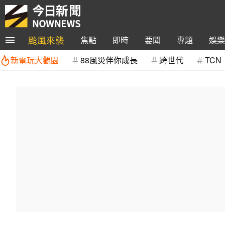
颱風來襲
焦點
即時
要聞
專題
娛樂
新電玩大觀園
88風災伴你成長
跨世代
TCN