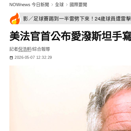
NOWnews 今日新聞
全球
國際要聞
影／足球賽踢到一半雷劈下來！24歲球員遭雷
美法官首公布愛潑斯坦手
記者
倪浩軒
/綜合報導
2026-05-07 12:32:29