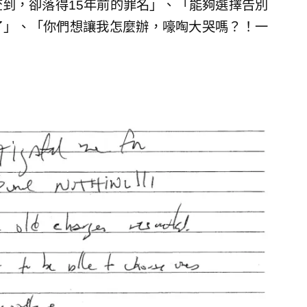
到，卻落得15年前的罪名」、「能夠選擇告別
了」、「你們想讓我怎麼辦，嚎啕大哭嗎？！一