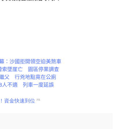
幕：沙國拒開領空迫美煞車
滑索墜崖亡 園區停業調查
繼父 行兇地點竟在公廁
8人不適 列車一度延誤