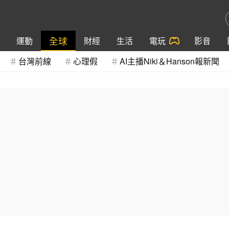
全球
運動
財經
生活
電玩
影音
台灣前線
心理假
AI主播Niki＆Hanson報新聞