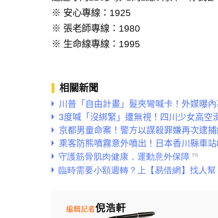
※ 安心專線：1925
※ 張老師專線：1980
※ 生命線專線：1995
相關新聞
川普「自由計畫」髮夾彎喊卡！外媒曝內
3度喊「沒綁緊」遭無視！四川少女高空
京都男童命案！警方以謀殺罪嫌再次逮捕
乘客防熊噴霧意外噴出！日本香川縣車站
倪浩軒
編輯記者