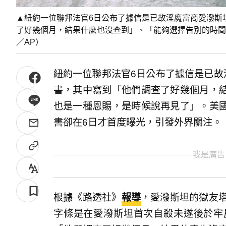
▲紐約一位聯邦法官6日公布了據信是已故淫魔富商愛潑斯坦（Je
了好幾個月，結果什麼也沒查到」、「能夠選擇告別的時間
／AP）
紐約一位聯邦法官6日公布了據信是已故淫魔富
書，其中寫到「他們調查了好幾個月，
也是一種恩賜，是時候說再見了」。美
書卻在6日才首度曝光，引發外界關注。
我是廣告
根據《路透社》
報導
，愛潑斯坦的獄友塔塔里奧
字條是在愛潑斯坦首次自殺未遂後於牢