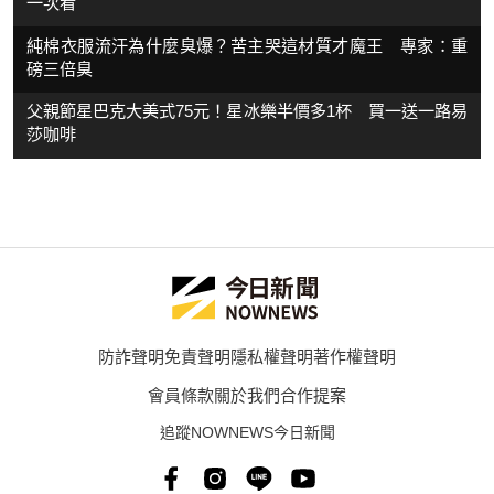
一次看
純棉衣服流汗為什麼臭爆？苦主哭這材質才魔王 專家：重
磅三倍臭
父親節星巴克大美式75元！星冰樂半價多1杯 買一送一路易
莎咖啡
防詐聲明
免責聲明
隱私權聲明
著作權聲明
會員條款
關於我們
合作提案
追蹤NOWNEWS今日新聞