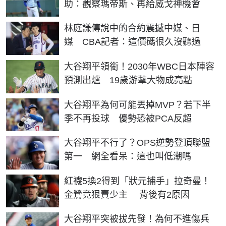
助：觀察瑪帝斯、再給威戈神機會
林庭謙傳說中的合約震撼中媒、日
媒 CBA記者：這價碼很久沒聽過
大谷翔平領銜！2030年WBC日本陣容
預測出爐 19歲游擊大物成亮點
大谷翔平為何可能丟掉MVP？若下半
季不再投球 優勢恐被PCA反超
大谷翔平不行了？OPS逆勢登頂聯盟
第一 網全看呆：這也叫低潮嗎
紅襪5換2得到「狀元捕手」拉奇曼！
金鶯竟狠賣少主 背後有2原因
大谷翔平突被拔先發！為何不進傷兵