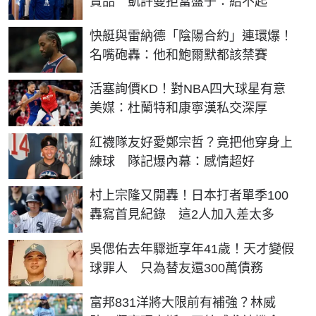
賣品 凱許曼拒當盤子：給不起
快艇與雷納德「陰陽合約」連環爆！
名嘴砲轟：他和鮑爾默都該禁賽
活塞詢價KD！對NBA四大球星有意
美媒：杜蘭特和康寧漢私交深厚
紅襪隊友好愛鄭宗哲？竟把他穿身上
練球 隊記爆內幕：感情超好
村上宗隆又開轟！日本打者單季100
轟寫首見紀錄 這2人加入差太多
吳偲佑去年驟逝享年41歲！天才變假
球罪人 只為替友還300萬債務
富邦831洋將大限前有補強？林威