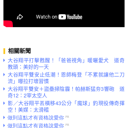
相關新聞
大谷翔平打擊甦醒！「爸爸視角」暖曬愛犬 道奇
教頭：美好的一天
大谷翔平雙安止低潮！恩師梅登「不累就讓他二刀
流」曝拉打壞習慣
大谷翔平雙安＋盜壘掃陰霾！帕赫斯猛夯3響砲 道
奇12：2宰太空人
影／大谷翔平丟橫移43公分「魔球」釣現役傳奇揮
空！美媒：太滑稽