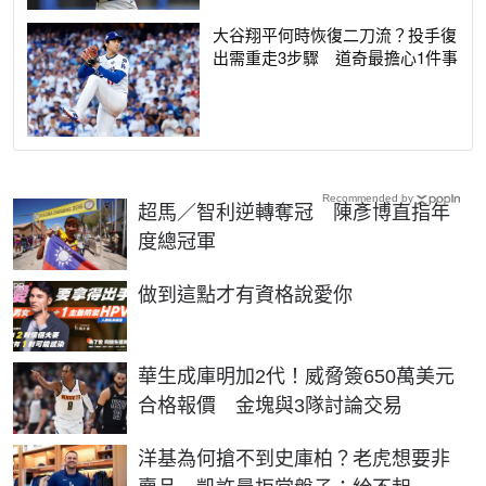
大谷翔平何時恢復二刀流？投手復
出需重走3步驟 道奇最擔心1件事
Recommended by
超馬／智利逆轉奪冠 陳彥博直指年
度總冠軍
PR
做到這點才有資格說愛你
華生成庫明加2代！威脅簽650萬美元
合格報價 金塊與3隊討論交易
洋基為何搶不到史庫柏？老虎想要非