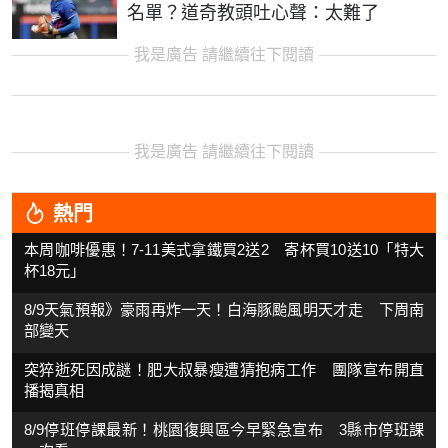
名單？道奇教頭吐心聲：太難了
我是廣告 請繼續往下閱讀
我是廣告 請繼續往下閱讀
熱門
本周咖啡優惠！7-11美式拿鐵買2送2 寄杯買10送10「特大
杯18元」
8/9天氣預報》豪雨再炸一天！白海豚颱風明天才走 下周南
部變天
突猝逝死因成謎！肥大叔暴瘦遭猜抱病工作 團隊宣布開直
播揭真相
8/9停班停課最新！桃園復興區今早緊急宣布 3縣市停班課