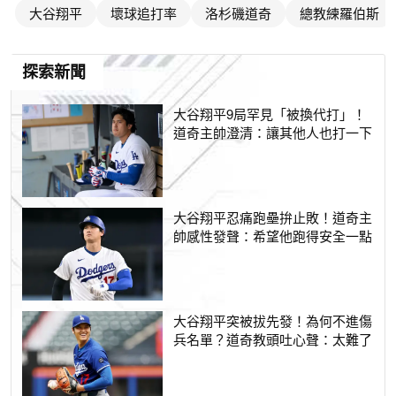
大谷翔平
壞球追打率
洛杉磯道奇
總教練羅伯斯
探索新聞
大谷翔平9局罕見「被換代打」！
道奇主帥澄清：讓其他人也打一下
大谷翔平忍痛跑壘拚止敗！道奇主
帥感性發聲：希望他跑得安全一點
大谷翔平突被拔先發！為何不進傷
兵名單？道奇教頭吐心聲：太難了