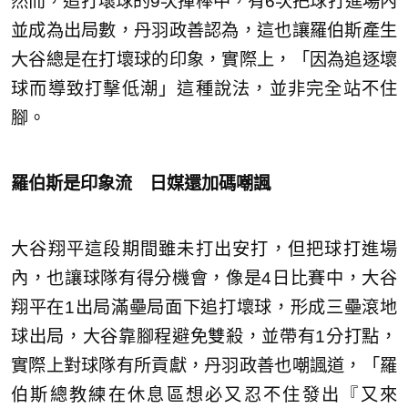
然而，追打壞球的9次揮棒中，有6次把球打進場內
並成為出局數，丹羽政善認為，這也讓羅伯斯產生
大谷總是在打壞球的印象，實際上，「因為追逐壞
球而導致打擊低潮」這種說法，並非完全站不住
腳。
羅伯斯是印象流 日媒還加碼嘲諷
大谷翔平這段期間雖未打出安打，但把球打進場
內，也讓球隊有得分機會，像是4日比賽中，大谷
翔平在1出局滿壘局面下追打壞球，形成三壘滾地
球出局，大谷靠腳程避免雙殺，並帶有1分打點，
實際上對球隊有所貢獻，丹羽政善也嘲諷道，「羅
伯斯總教練在休息區想必又忍不住發出『又來