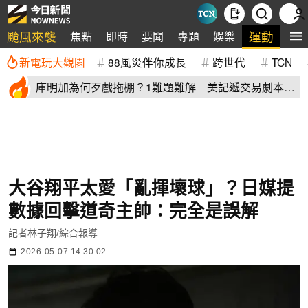
颱風來襲
運動
焦點
即時
要聞
專題
娛樂
全
新電玩大觀園
88風災伴你成長
跨世代
TCN
庫明加為何歹戲拖棚？1難題難解 美記遞交易劇本：
湖人簽4年長約
大谷翔平太愛「亂揮壞球」？日媒提
數據回擊道奇主帥：完全是誤解
記者
林子翔
/綜合報導
2026-05-07 14:30:02