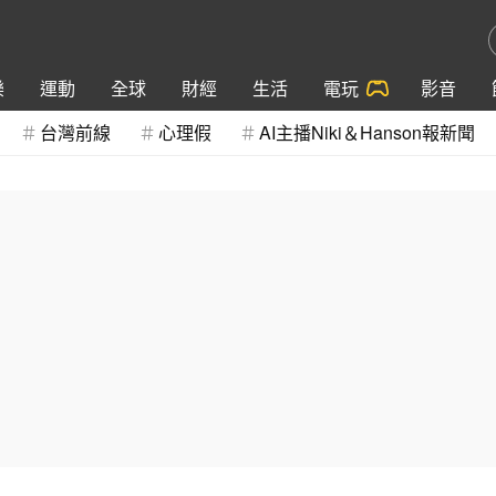
樂
運動
全球
財經
生活
電玩
影音
台灣前線
心理假
AI主播Niki＆Hanson報新聞