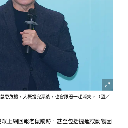
鼠患危機，大概投完票後，也會跟著一起消失。（圖／
民眾上網回報老鼠蹤跡，甚至包括捷運或動物園