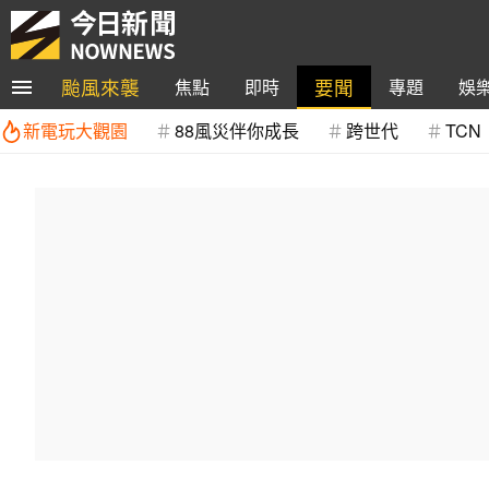
颱風來襲
要聞
焦點
即時
專題
娛
新電玩大觀園
88風災伴你成長
跨世代
TCN