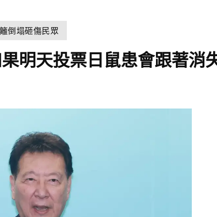
籬倒塌砸傷民眾
如果明天投票日鼠患會跟著消