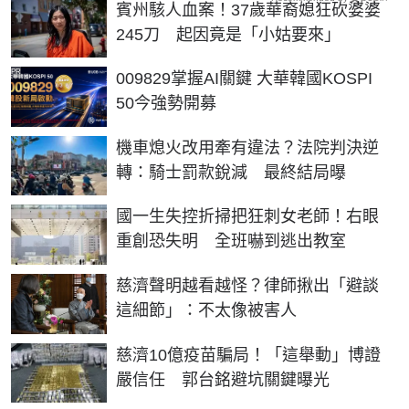
賓州駭人血案！37歲華裔媳狂砍婆婆
245刀 起因竟是「小姑要來」
PR
009829掌握AI關鍵 大華韓國KOSPI
50今強勢開募
機車熄火改用牽有違法？法院判決逆
轉：騎士罰款銳減 最終結局曝
國一生失控折掃把狂刺女老師！右眼
重創恐失明 全班嚇到逃出教室
慈濟聲明越看越怪？律師揪出「避談
這細節」：不太像被害人
慈濟10億疫苗騙局！「這舉動」博證
嚴信任 郭台銘避坑關鍵曝光