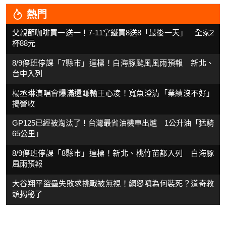
熱門
父親節咖啡買一送一！7-11拿鐵買8送8「最後一天」 全家2
杯88元
8/9停班停課「7縣市」達標！白海豚颱風風雨預報 新北、
台中入列
楊丞琳演唱會爆滿還賺輸王心凌！寬魚澄清「業績沒不好」
揭營收
GP125已經被淘汰了！台灣最省油機車出爐 1公升油「猛騎
65公里」
8/9停班停課「8縣市」達標！新北、桃竹苗都入列 白海豚
風雨預報
大谷翔平盜壘失敗求挑戰被無視！網怒噴為何裝死？道奇教
頭揭秘了