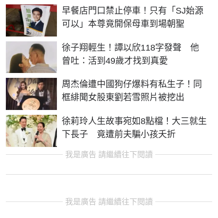
早餐店門口禁止停車！只有「SJ始源
可以」本尊竟開保母車到場朝聖
徐子翔輕生！譚以欣118字發聲 他
曾吐：活到49歲才找到真愛
周杰倫遭中國狗仔爆料有私生子！同
框緋聞女股東劉若雪照片被挖出
徐莉玲人生故事宛如8點檔！大三就生
下長子 竟遭前夫騙小孩夭折
我是廣告 請繼續往下閱讀
我是廣告 請繼續往下閱讀