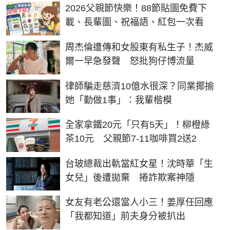
2026父親節快樂！88節貼圖免費下
載、長輩圖、祝福語、紅包一次看
周杰倫遭傳和女股東有私生子！杰威
爾一早急發聲 怒批狗仔博流量
律師騙走慈濟10億水很深？同業揶揄
她「勤做1事」：我輩楷模
全家拿鐵20元「只有5天」！柳橙綠
茶10元 父親節7-11咖啡買2送2
台玻總裁出軌當紅女星！沈時華「生
女兒」後遭拋棄 捲詐欺案神隱
女友有老公還當人小三！姜厚任回應
「我都知道」前夫身分被扒出