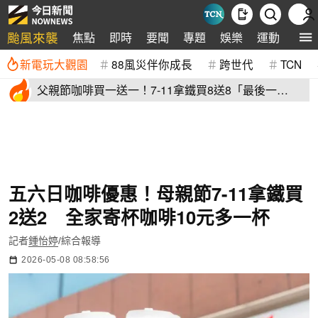
颱風來襲
焦點
即時
要聞
專題
娛樂
運動
全球
新電玩大觀園
88風災伴你成長
跨世代
TCN
父親節咖啡買一送一！7-11拿鐵買8送8「最後一
天」 全家2杯88元
五六日咖啡優惠！母親節7-11拿鐵買
2送2 全家寄杯咖啡10元多一杯
記者
鍾怡婷
/綜合報導
2026-05-08 08:58:56