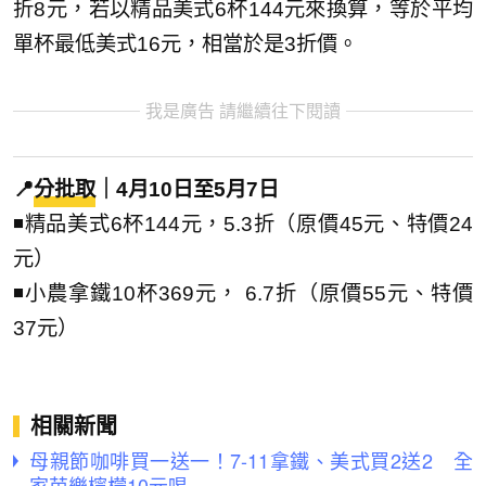
折8元，若以精品美式6杯144元來換算，等於平均
單杯最低美式16元，相當於是3折價。
我是廣告 請繼續往下閱讀
📍
分批取
｜4月10日至5月7日
◾精品美式6杯144元，5.3折（原價45元、特價24
元）
◾小農拿鐵10杯369元， 6.7折（原價55元、特價
37元）
相關新聞
母親節咖啡買一送一！7-11拿鐵、美式買2送2 全
家芭樂檸檬10元喝