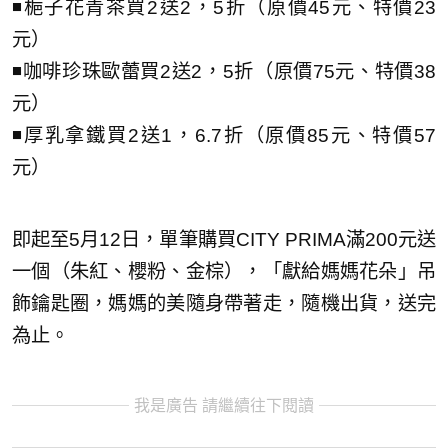
◾梔子花青茶買2送2，5折（原價45元、特價23
元）
◾咖啡珍珠歐蕾買2送2，5折（原價75元、特價38
元）
◾厚乳拿鐵買2送1，6.7折（原價85元、特價57
元）
即起至5月12日，單筆購買CITY PRIMA滿200元送
一個（朱紅、櫻粉、金棕），「獻給媽媽花朵」吊
飾鑰匙圈，媽媽的美隨身帶著走，隨機出貨，送完
為止。
我是廣告 請繼續往下閱讀