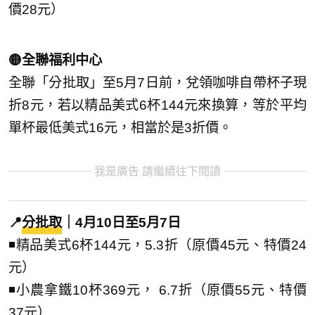
價28元）
🟡全聯福利中心
全聯「分批取」至5月7日前，兌領咖啡自帶杯子現
折8元，若以精品美式6杯144元來換算，等於平均
單杯最低美式16元，相當於是3折價。
我是廣告 請繼續往下閱讀
📍
分批取
｜4月10日至5月7日
◾精品美式6杯144元，5.3折（原價45元、特價24
元）
◾小農拿鐵10杯369元， 6.7折（原價55元、特價
37元）