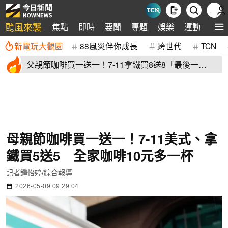
颱風來襲
焦點
即時
要聞
專題
娛樂
運動
全球
新電玩大觀園
88風災伴你成長
跨世代
TCN
父親節咖啡買一送一！7-11拿鐵買8送8「最後一
天」 全家2杯88元
母親節咖啡買一送一！7-11美式、拿
鐵買5送5 全家咖啡10元多一杯
記者
鍾怡婷
/綜合報導
2026-05-09 09:29:04