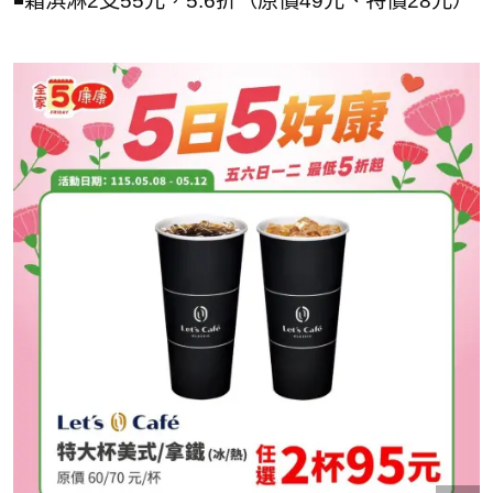
◾霜淇淋2支55元，5.6折（原價49元、特價28元）