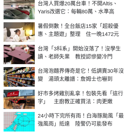
台灣人買爆20萬台車！不開Altis、
Yaris改選它：每輛80萬、水準高
暑假倒數！全台飯店15家「超殺優
惠、主題遊」整理 住一晚1472元
台灣「3科系」開始沒落了！沒學生
讀、老師失業 教授認慘變冷門
台灣泡麵界傳奇是它！低調賣30年沒
變 湯頭太離譜：詹姆士也嚇到
好市多烤雞別亂拿！包裝先看「這行
字」 主廚教正確買法：肉更嫩
24小時下完所有雨！白海豚颱風「最
強風雨」抵達 陸警仍可能發布