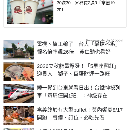
30送30 寄杯買2送3「拿鐵19
元」
Recommended by
電機、資工輸了！台大「最搶科系」
報名倍率飆26倍 黃仁勳也看好
2026立秋能量爆發！「5星座翻紅」
迎貴人 獅子、巨蟹財運一路旺
睡一覺到台東就看日出！台鐵神祕列
車「每周僅開1班」：神級存在
嘉義終於有大型buffet！莫內饗宴8/17
開跑 餐價、訂位、必吃先看