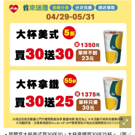
▲萊爾富大杯美式買30送30，大杯拿鐵買30送25杯。（圖／