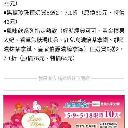
39元）
◾黑糖珍珠撞奶買5送2，7.1折（原價60元、特價
43元）
◾風味飲系列指定熱飲（好時經典可可、黃金榛果
太妃、香草焦糖瑪琪朵、鹿兒島濃焙茶拿鐵、靜岡
濃抹茶拿鐵、皇家伯爵濃醇拿鐵）任選買5送2，
7.1折（原價75元、特價54元）
我是廣告 請繼續往下閱讀