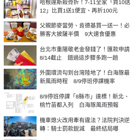
哈根達斯殺骨折！7-11全家「買10送
12」比買1送1便宜、再折100元
父親節麥當勞、肯德基買一送一！必
勝客大披薩半價 9大速食優惠
台北市重陽敬老金發錢了！匯款申請
8/14截止 錯過這步驟多跑一趟
外圍環流勾到台灣陸地了！白海豚最
新風雨時程 8/9停班停課機率
8/9停班停課「8縣市」達標！新北、
桃竹苗都入列 白海豚風雨預報
機車熄火改用牽有違法？法院判決逆
轉：騎士罰款銳減 最終結局曝