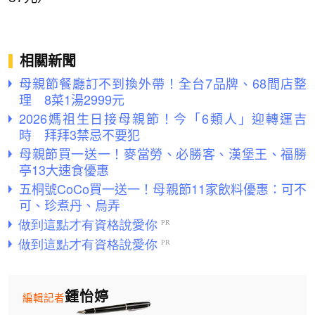
相關新聞
母親節餐廳訂不到換外帶！全台7品牌、68間店整
理 8菜1湯2999元
2026媽祖生日接母親節！今「6類人」迎轉運吉
時 拜拜3禁忌不要犯
母親節買一送一！麥當勞、必勝客、漢堡王、福勝
亭13大速食優惠
五桐號CoCo買一送一！母親節11家飲料優惠：可不
可、珍煮丹、烏弄
鍾怡婷
編輯記者