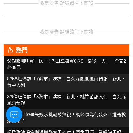
我是廣告 請繼續往下閱讀
我是廣告 請繼續往下閱讀
熱門
父親節咖啡買一送一！7-11拿鐵買8送8「最後一天」 全家2
杯88元
8/9停班停課「7縣市」達標！白海豚颱風風雨預報 新北、
台中入列
8/9停班停課「8縣市」達標！新北、桃竹苗都入列 白海豚
風雨預報
大谷翔平盜壘失敗求挑戰被無視！網怒噴為何裝死？道奇教
頭揭秘了
楊丞琳演唱會爆滿還賺輸王心凌！寬魚澄清「業績沒不好」