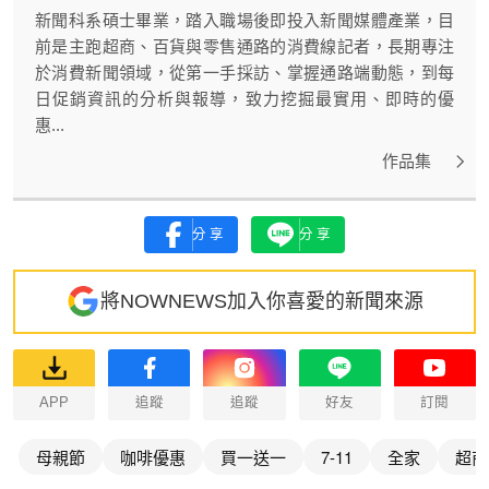
新聞科系碩士畢業，踏入職場後即投入新聞媒體產業，目
前是主跑超商、百貨與零售通路的消費線記者，長期專注
於消費新聞領域，從第一手採訪、掌握通路端動態，到每
日促銷資訊的分析與報導，致力挖掘最實用、即時的優
惠...
作品集
分享
分享
將NOWNEWS加入你喜愛的新聞來源
APP
追蹤
追蹤
好友
訂閱
母親節
咖啡優惠
買一送一
7-11
全家
超商