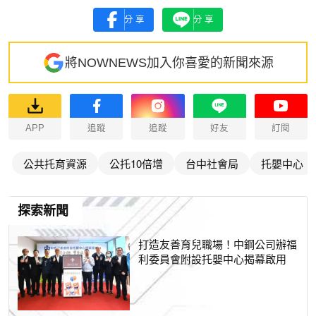
分享
分享
將NOWNEWS加入你喜愛的新聞來源
APP
追蹤
追蹤
好友
訂閱
公共托育資源
公托10倍增
台中社會局
托嬰中心
探索新聞
打造友善育兒職場！中鋼公司辦福
利委員會附設托嬰中心揭幕啟用