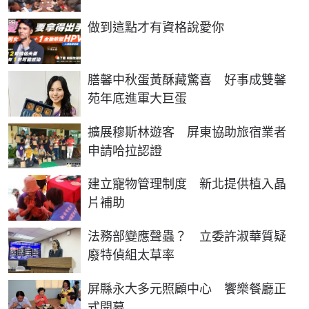
PR
做到這點才有資格說愛你
膳馨中秋蛋黃酥藏驚喜 好事成雙馨
苑年底進軍大巨蛋
擴展穆斯林遊客 屏東協助旅宿業者
申請哈拉認證
建立寵物管理制度 新北提供植入晶
片補助
法務部變應聲蟲？ 立委許淑華質疑
廢特偵組太草率
屏縣永大多元照顧中心 饗樂餐廳正
式開幕