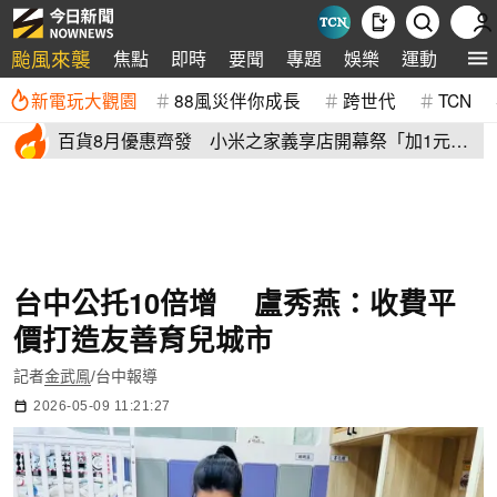
颱風來襲
焦點
即時
要聞
專題
娛樂
運動
全球
新電玩大觀園
88風災伴你成長
跨世代
TCN
百貨8月優惠齊發 小米之家義享店開幕祭「加1元多1
件」三重優惠
台中公托10倍增 盧秀燕：收費平
價打造友善育兒城市
記者
金武鳯
/台中報導
2026-05-09 11:21:27