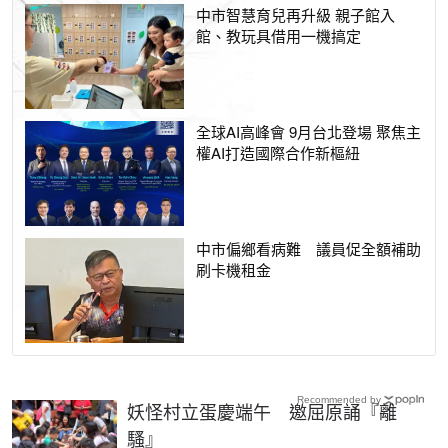
中市智慧育兒再升級 親子館入
館、教玩具借用一機搞定
全球AI高峰會 9月台北登場 聚焦主
權AI打造國際合作新樞紐
中市偏鄉看病難 議員促全額補助
刷卡機租金
Recommended by
妖怪村立蛋慶端午 邀屈原誦『離
騷』