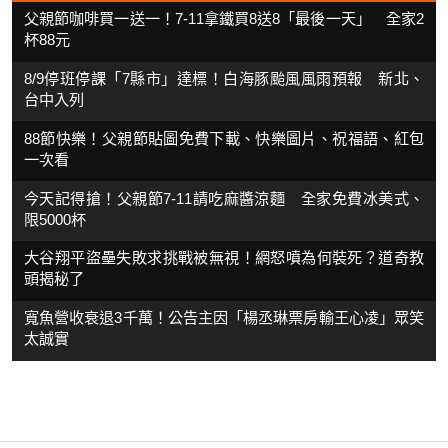
父親節咖啡買一送一！7-11拿鐵買8送8「最後一天」 全家2
杯88元
8/9停班停課「7縣市」達標！白海豚颱風風雨預報 新北、
台中入列
88節快樂！父親節貼圖免費下載、快樂圖片、祝福語、紅包
一次看
今天記得搶！父親節7-11請吃麻醬涼麵 全家免費冰美式、
限5000杯
大谷翔平盜壘失敗求挑戰被無視！網怒噴為何裝死？道奇教
頭揭秘了
寬魚營收衰退3千萬！公告主因「楊丞琳票房輸王心凌」眾笑
太誠實