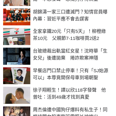
胡錦濤一家三口遭滅門？知情官員曝
內幕：習近平應不會去謀害
全家拿鐵20元「只有5天」！柳橙綠
茶10元 父親節7-11咖啡買2送2
台玻總裁出軌當紅女星！沈時華「生
女兒」後遭拋棄 捲詐欺案神隱
早餐店門口禁止停車！只有「SJ始源
可以」本尊竟開保母車到場朝聖
徐子翔輕生！譚以欣118字發聲 他
曾吐：活到49歲才找到真愛
周杰倫遭中國狗仔爆料有私生子！同