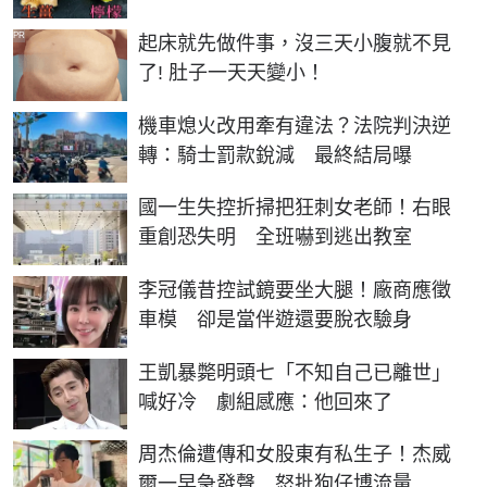
PR
起床就先做件事，沒三天小腹就不見
了! 肚子一天天變小！
機車熄火改用牽有違法？法院判決逆
轉：騎士罰款銳減 最終結局曝
國一生失控折掃把狂刺女老師！右眼
重創恐失明 全班嚇到逃出教室
李冠儀昔控試鏡要坐大腿！廠商應徵
車模 卻是當伴遊還要脫衣驗身
王凱暴斃明頭七「不知自己已離世」
喊好冷 劇組感應：他回來了
周杰倫遭傳和女股東有私生子！杰威
爾一早急發聲 怒批狗仔博流量