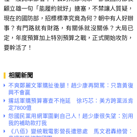
顧立雄一句「能履約就好」搪塞，不禁讓人質疑，
現在的國防部，招標標準究竟為何？朝中有人好辦
事？有門路就有財路，有關係就沒關係？大局已
定，年度預算加上特別預算之戰，正式開始攻防，
要幹活了！
相關新聞
不爽鄭麗文軍購扯後腿！趙少康再開罵：只靠黃復
興不會贏
撂話軍購預算審查不拖延 徐巧芯：美方跨黨派肯
定7800億
怨國民黨用網軍圍剿自己人！趙少康很失望：別用
我的補助款打我
《八佰》變統戰電影營長遭懲處 馬文君轟綠營：