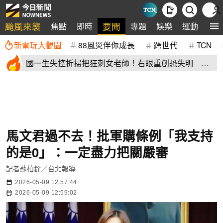
颱風來襲
要聞
焦點
即時
專題
娛樂
運動
全
新電玩大觀園
88風災伴你成長
跨世代
TCN
國一生失控折掃把狂刺女老師！右眼重創恐失明 全
班嚇到逃出教室
馬文君過不去！批軍購條例「我支持
的是0」：一定盡力把關嚴審
記者
蘇柏銓
／台北報導
2026-05-09 12:57:44
2026-05-09 12:59:02