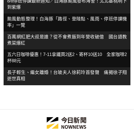
8/8停班停課最新通知／白海豚颱風發布海警！北北基桃明下
到紫爆
颱風動態整理！白海豚「路徑、登陸點、風雨、停班停課機
率」一覽
百萬網紅肥大叔是誰？從不會煮飯到年營收破億 國台語教
煮菜爆紅
五六日咖啡優惠！7-11拿鐵買2送2、寄杯10送10 全家咖啡2
杯88元
長子輕生、繼女離婚！台玻夫人徐莉玲首發聲 痛揭徐子翔
逝世真相