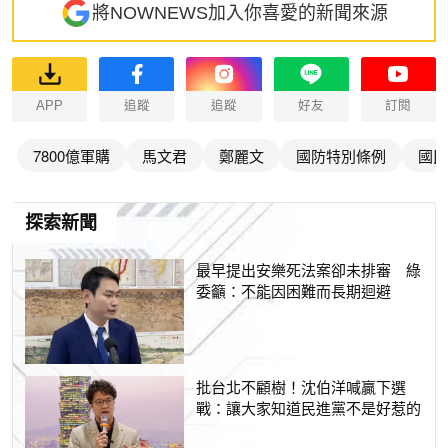
將NOWNEWS加入你喜愛的新聞來源
APP
追蹤
追蹤
好友
訂閱
7800億軍購
馬文君
鄭麗文
國防特別條例
國民
探索新聞
最早提出安樂死法案卻未排審 綠
委籲：不能因困難而長期迴避
批台北不顧樹！沈伯洋喊贏下選
戰：讓大家知道民進黨不是好惹的