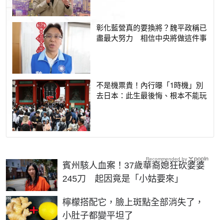
彰化藍營真的要換將？魏平政稱已
盡最大努力 相信中央將做這件事
不是機票貴！內行曝「1時機」別
去日本：此生最後悔、根本不能玩
Recommended by
賓州駭人血案！37歲華裔媳狂砍婆婆
245刀 起因竟是「小姑要來」
PR
檸檬搭配它，臉上斑點全部消失了，
小肚子都變平坦了