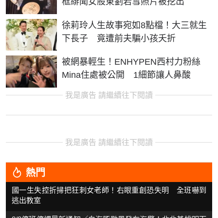
框緋聞女股東劉若雪照片被挖出
徐莉玲人生故事宛如8點檔！大三就生
下長子 竟遭前夫騙小孩夭折
被網暴輕生！ENHYPEN西村力粉絲
Mina住處被公開 1細節讓人鼻酸
我是廣告 請繼續往下閱讀
我是廣告 請繼續往下閱讀
熱門
國一生失控折掃把狂刺女老師！右眼重創恐失明 全班嚇到
逃出教室