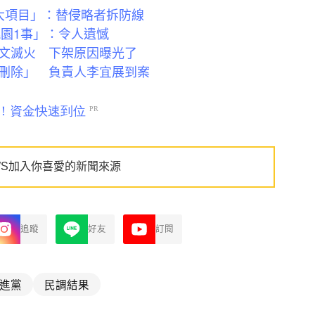
大項目」：替侵略者拆防線
桃園1事」：令人遺憾
文滅火 下架原因曝光了
刪除」 負責人李宜展到案
WS加入你喜愛的新聞來源
追蹤
好友
訂閱
進黨
民調結果