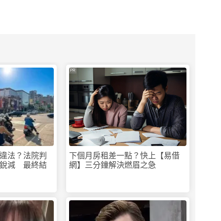
PR
違法？法院判
下個月房租差一點？快上【易借
銳減 最終結
網】三分鐘解決燃眉之急