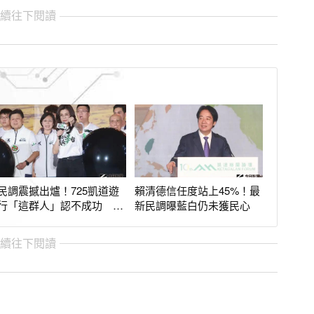
繼續往下閱讀
民調震撼出爐！725凱道遊
賴清德信任度站上45%！最
行「這群人」認不成功 真
新民調曝藍白仍未獲民心
實心聲全曝光
繼續往下閱讀