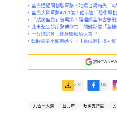
藍白通過閹割版軍購！她曝台灣痛失「4
藍白大砍軍購4700億！他示警「恐衝擊
「感謝藍白」被罵爆！護理師全聯會急刪
北車聖宜診所驚傳偷拍！關鍵影像「全被
將NOWNE
APP
追蹤
九合一大選
台北市
政黨支持度
民