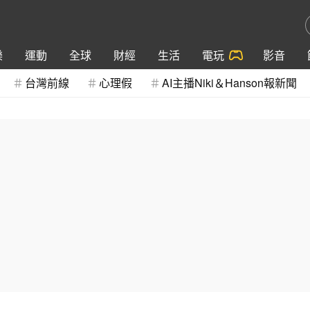
樂
運動
全球
財經
生活
電玩
影音
台灣前線
心理假
AI主播Niki＆Hanson報新聞