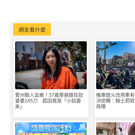
網友看什麼
賓州駭人血案！37歲華裔媳狂砍
機車熄火改用牽有
婆婆245刀 起因竟是「小姑要
決逆轉：騎士罰款
來」
局曝
PR