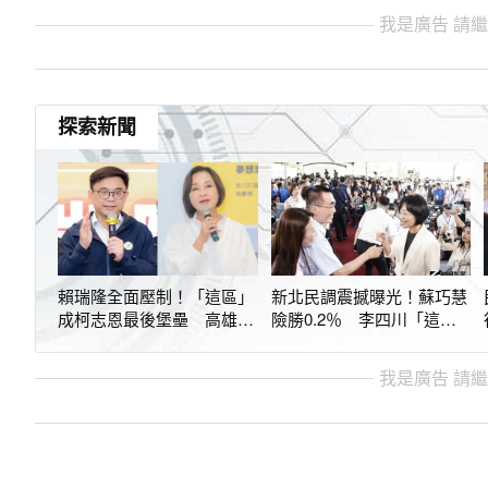
我是廣告 請
探索新聞
賴瑞隆全面壓制！「這區」
新北民調震撼曝光！蘇巧慧
成柯志恩最後堡壘 高雄民
險勝0.2％ 李四川「這指
調震撼曝光
標」逆襲輾壓
我是廣告 請