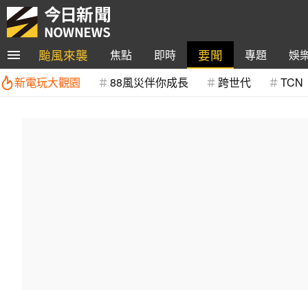
颱風來襲
要聞
焦點
即時
專題
娛
新電玩大觀園
88風災伴你成長
跨世代
TCN