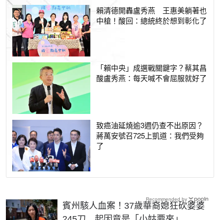
賴清德開轟盧秀燕 王惠美躺著也
中槍！酸回：總統終於想到彰化了
「賴中央」成選戰關鍵字？蔡其昌
酸盧秀燕：每天喊不會屈服就好了
致癌油延燒逾3週仍查不出原因？
蔣萬安號召725上凱道：我們受夠
了
Recommended by
賓州駭人血案！37歲華裔媳狂砍婆婆
245刀 起因竟是「小姑要來」