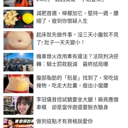
PR
減肥首選，檸檬加它，堅持一週，腰
細了，瘦到你懷疑人生
PR
起床就先做件事，沒三天小腹就不見
了! 肚子一天天變小！
機車熄火改用牽有違法？法院判決逆
轉：騎士罰款銳減 最終結局曝
PR
腹部脂肪的「剋星」找到了，常吃這
幾物，吃走大肚囊，瘦出小蠻腰
李冠儀昔控試鏡要坐大腿！廠商應徵
車模 卻是當伴遊還要脫衣驗身
PR
做到這點才有資格說愛你