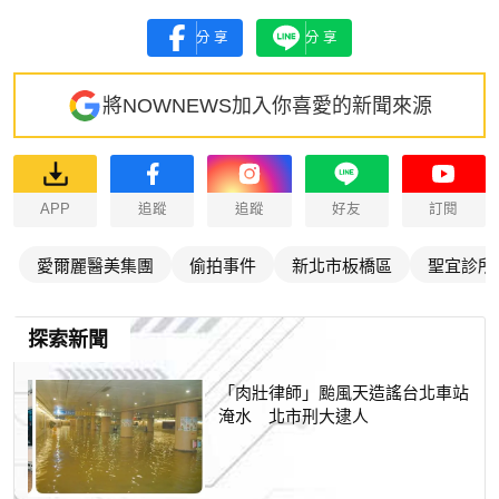
分享
分享
將NOWNEWS加入你喜愛的新聞來源
APP
追蹤
追蹤
好友
訂閱
愛爾麗醫美集團
偷拍事件
新北市板橋區
聖宜診所
探索新聞
「肉壯律師」颱風天造謠台北車站
淹水 北市刑大逮人