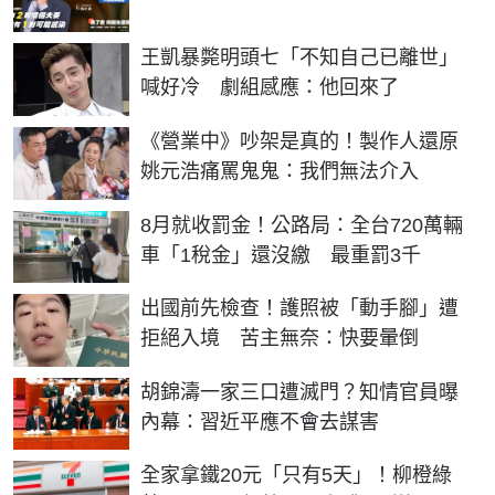
王凱暴斃明頭七「不知自己已離世」
喊好冷 劇組感應：他回來了
《營業中》吵架是真的！製作人還原
姚元浩痛罵鬼鬼：我們無法介入
8月就收罰金！公路局：全台720萬輛
車「1稅金」還沒繳 最重罰3千
出國前先檢查！護照被「動手腳」遭
拒絕入境 苦主無奈：快要暈倒
胡錦濤一家三口遭滅門？知情官員曝
內幕：習近平應不會去謀害
全家拿鐵20元「只有5天」！柳橙綠