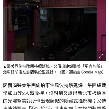
▲醫美界偷拍醜聞持續延燒，又傳出連鎖醫美「聖宜診所」
北車館前店在診間裝設監視器。（圖／翻攝自Google Map）
愛爾麗醫美集團偷拍事件風波持續延燒，集團總裁
常如山等3人遭收押，沒想到又爆出新北市板橋區
的光澤醫美診所也出現類似的隱藏式攝影機；又傳
出連鎖醫美「聖宜診所」北車館前店在診間裝設監