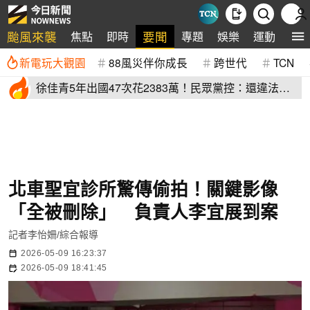
颱風來襲
要聞
焦點
即時
專題
娛樂
運動
全
新電玩大觀園
88風災伴你成長
跨世代
TCN
徐佳青5年出國47次花2383萬！民眾黨控：還違法帶
兒登東沙島
北車聖宜診所驚傳偷拍！關鍵影像
「全被刪除」 負責人李宜展到案
記者李怡姍/綜合報導
2026-05-09 16:23:37
2026-05-09 18:41:45