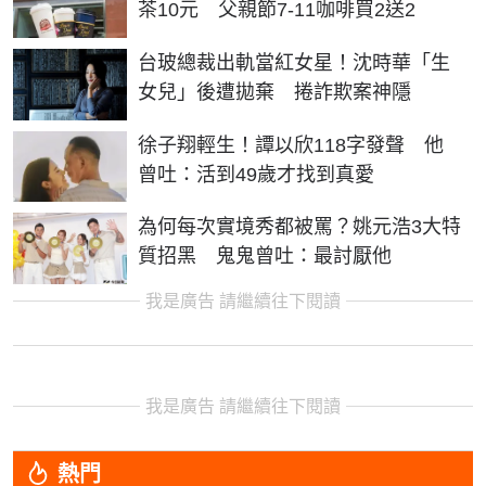
茶10元 父親節7-11咖啡買2送2
台玻總裁出軌當紅女星！沈時華「生
女兒」後遭拋棄 捲詐欺案神隱
徐子翔輕生！譚以欣118字發聲 他
曾吐：活到49歲才找到真愛
為何每次實境秀都被罵？姚元浩3大特
質招黑 鬼鬼曾吐：最討厭他
我是廣告 請繼續往下閱讀
我是廣告 請繼續往下閱讀
熱門