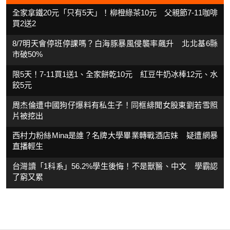
全家拿鐵20元「只有5天」！柳橙綠茶10元 父親節7-11咖啡
買2送2
8/7明天會停班停課嗎？白海豚暴風侵襲率飆升 北北基6縣
市破50%
限5天！7-11買1送1、全家餅乾10元 紅豆牛奶冰棒12元、水
餃5元
周杰倫遭中國狗仔爆料有私生子！同框緋聞女股東劉若雪照
片被挖出
西村力粉絲Mina是誰？名牌大學畢業轉戰酒店妹 疑遭網暴
直播輕生
台灣讀「1科系」56.2%學生後悔！不是獸醫、中文 學霸認
了窮又累