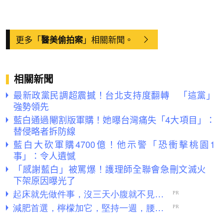
更多「
」相關新聞。
醫美偷拍案
相關新聞
最新政黨民調超震撼！台北支持度翻轉 「這黨」
強勢領先
藍白通過閹割版軍購！她曝台灣痛失「4大項目」：
替侵略者拆防線
藍白大砍軍購4700億！他示警「恐衝擊桃園1
事」：令人遺憾
「感謝藍白」被罵爆！護理師全聯會急刪文滅火
下架原因曝光了