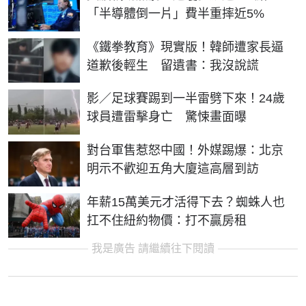
「半導體倒一片」費半重摔近5%
《鐵拳教育》現實版！韓師遭家長逼
道歉後輕生 留遺書：我沒說謊
影／足球賽踢到一半雷劈下來！24歲
球員遭雷擊身亡 驚悚畫面曝
對台軍售惹怒中國！外媒踢爆：北京
明示不歡迎五角大廈這高層到訪
年薪15萬美元才活得下去？蜘蛛人也
扛不住紐約物價：打不贏房租
我是廣告 請繼續往下閱讀