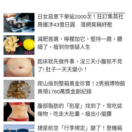
Recommended by
日女惡意下單逾2000次！狂訂集英社
周邊涉43億日圓 落網竟稱紓壓
PR
減肥首選，檸檬加它，堅持一週，腰
細了，瘦到你懷疑人生
PR
起床就先做件事，沒三天小腹就不見
了! 肚子一天天變小！
爬山撿到整箱黃金珍寶！2男捐博物館
爽領1760萬獎金創紀錄
PR
腹部脂肪的「剋星」找到了，常吃這
幾物，吃走大肚囊，瘦出小蠻腰
捷星航空「行李規定」變了！登機箱