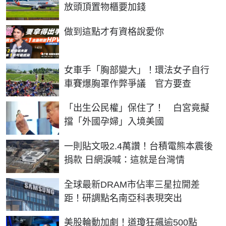
放頭頂置物櫃要加錢
PR
做到這點才有資格說愛你
女車手「胸部變大」！環法女子自行
車賽爆胸罩作弊爭議 官方要查
「出生公民權」保住了！ 白宮竟擬
擋「外國孕婦」入境美國
一則貼文吸2.4萬讚！台積電熊本震後
捐款 日網淚喊：這就是台灣情
全球最新DRAM市佔率三星拉開差
距！研調點名南亞科表現突出
美股輪動加劇！道瓊狂飆逾500點