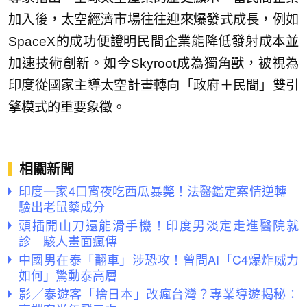
加入後，太空經濟市場往往迎來爆發式成長，例如
SpaceX的成功便證明民間企業能降低發射成本並
加速技術創新。如今Skyroot成為獨角獸，被視為
印度從國家主導太空計畫轉向「政府＋民間」雙引
擎模式的重要象徵。
相關新聞
印度一家4口宵夜吃西瓜暴斃！法醫鑑定案情逆轉
驗出老鼠藥成分
頭插開山刀還能滑手機！印度男淡定走進醫院就
診 駭人畫面瘋傳
中國男在泰「翻車」涉恐攻！曾問AI「C4爆炸威力
如何」驚動泰高層
影／泰遊客「捨日本」改瘋台灣？專業導遊揭秘：