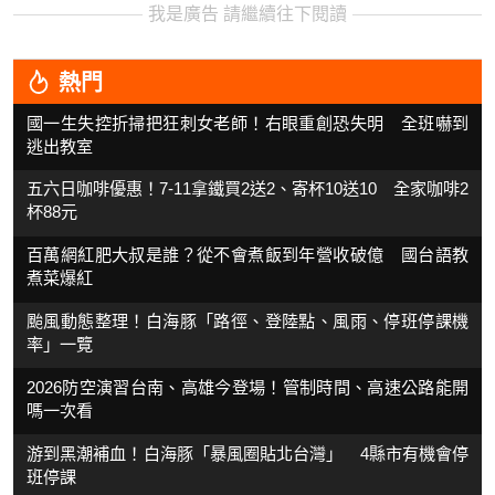
我是廣告 請繼續往下閱讀
熱門
國一生失控折掃把狂刺女老師！右眼重創恐失明 全班嚇到
逃出教室
五六日咖啡優惠！7-11拿鐵買2送2、寄杯10送10 全家咖啡2
杯88元
百萬網紅肥大叔是誰？從不會煮飯到年營收破億 國台語教
煮菜爆紅
颱風動態整理！白海豚「路徑、登陸點、風雨、停班停課機
率」一覽
2026防空演習台南、高雄今登場！管制時間、高速公路能開
嗎一次看
游到黑潮補血！白海豚「暴風圈貼北台灣」 4縣市有機會停
班停課