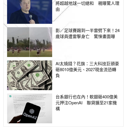
將超越地球一切總和 親曝驚人理
由
影／足球賽踢到一半雷劈下來！24
歲球員遭雷擊身亡 驚悚畫面曝
AI太燒錢？花旗：三大科技巨頭豪
砸8010億美元、2027現金流恐轉
負
台系銀行也在內！軟銀砸400億美
元押注OpenAI 聯貸擴至21家機
構