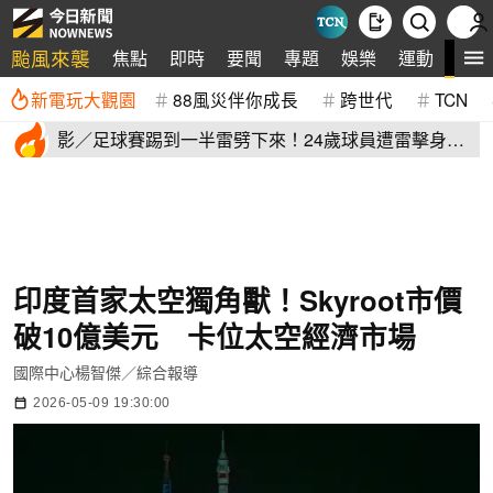
颱風來襲
全
焦點
即時
要聞
專題
娛樂
運動
新電玩大觀園
88風災伴你成長
跨世代
TCN
影／足球賽踢到一半雷劈下來！24歲球員遭雷擊身
亡 驚悚畫面曝
印度首家太空獨角獸！Skyroot市價
破10億美元 卡位太空經濟市場
國際中心楊智傑／綜合報導
2026-05-09 19:30:00