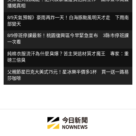
播揭真相
8/9天氣預報》豪雨再炸一天！白海豚颱風明天才走 下周南
部變天
8/9停班停課最新！桃園復興區今早緊急宣布 3縣市停班課
一次看
純棉衣服流汗為什麼臭爆？苦主哭這材質才魔王 專家：重
磅三倍臭
父親節星巴克大美式75元！星冰樂半價多1杯 買一送一路易
莎咖啡