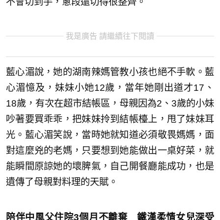
不會切到手，蔥段還切得很整齊。
我是廣告 請繼續往下閱讀
藍心湄說，她的湖南辣媽管教小孩也絕不手軟。藍
心湄憶及，妹妹小她12歲，當年她剛出道才17、
18歲，有次在超市結帳區，母親因為2、3歲的小妹
吵著要買乖乖，把妹妹拎到結帳檯上，甩了妹妹耳
光。藍心湄笑說，當時她就知道必須敬畏媽媽，面
對這麼兇的老媽，只要想到她能做出一桌好菜，就
能瞬間原諒她的壞脾氣，自己開餐廳能成功，也是
遺傳了母親對料理的天賦。
陪伴中風父住院3個月不離棄 鐵漢柔情女兒深受