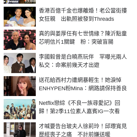
香港百億千金也爆離婚！老公當街摟
女狂親 出軌照被發到Threads
真的與姜厚任有七世情緣？陳沂點童
芯明信片1關鍵 粉：突破盲腸
李國毅曾是白曉燕玩伴 罕曝光兩人
私交：命案前幾天才出遊
送花給西村力遭網暴輕生！她淚悼
ENHYPEN粉Mina：網路請保持善良
Netflix戀綜《不良一族尋愛記》回
歸！第2季11位素人嘉賓IG一次看
才喊要告台玻夫人徐莉玲！邱瓈寬見
歷經喪子之痛 不計前嫌送暖