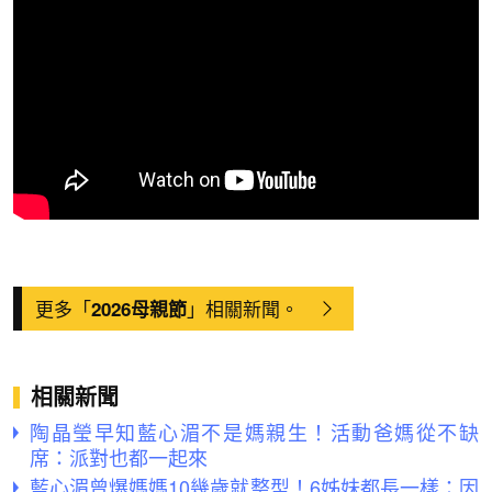
更多「
」相關新聞。
2026母親節
相關新聞
陶晶瑩早知藍心湄不是媽親生！活動爸媽從不缺
席：派對也都一起來
藍心湄曾爆媽媽10幾歲就整型！6姊妹都長一樣：因