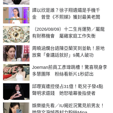
譚以欣是誰？徐子翔遺孀是手機千
金 曾登《不熙娣》獲封最美老闆
（2026/08/09）十二生肖運勢／屬龍
有財務機會 屬雞家庭工作失衡
周曉涵爛台語陳亞蘭笑到並軌！原地
放棄「會講話就好」9萬人破功
Joeman前員工彥瑋跳槽！驚喜現身李
多慧團隊 粉絲看新片1秒認出
邱瓈寬遭控侵占31億！乾兒子發4點
聲明求還錢 她怒嗆幕後指使者
娛樂搶先看／IU揭近況驚見前男友！
她發文淚悼西村力粉絲Mina