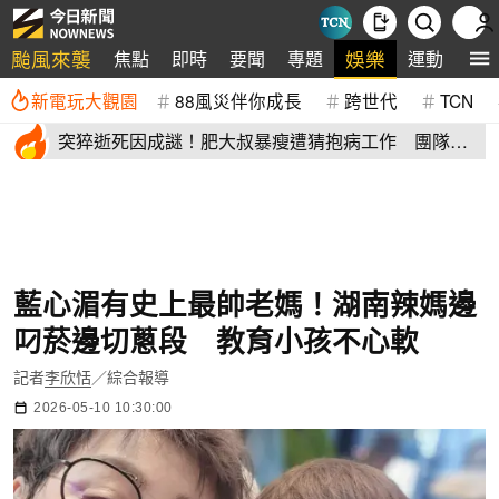
颱風來襲
娛樂
焦點
即時
要聞
專題
運動
全
新電玩大觀園
88風災伴你成長
跨世代
TCN
突猝逝死因成謎！肥大叔暴瘦遭猜抱病工作 團隊宣
布開直播揭真相
藍心湄有史上最帥老媽！湖南辣媽邊
叼菸邊切蔥段 教育小孩不心軟
記者
李欣恬
／綜合報導
2026-05-10 10:30:00