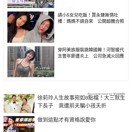
請小S女兒吃飯！賈永婕無情吐
槽：媽媽不請自來 公開超醜合照
穿阿美族服裝跳韓國舞！河智媛代
言豐年節遭炎上 公司急滅火回應
Recommended by
徐莉玲人生故事宛如8點檔！大三就生
下長子 竟遭前夫騙小孩夭折
PR
做到這點才有資格說愛你