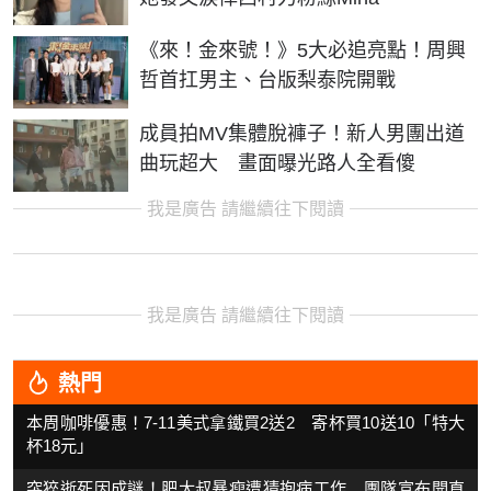
《來！金來號！》5大必追亮點！周興
哲首扛男主、台版梨泰院開戰
成員拍MV集體脫褲子！新人男團出道
曲玩超大 畫面曝光路人全看傻
我是廣告 請繼續往下閱讀
我是廣告 請繼續往下閱讀
熱門
本周咖啡優惠！7-11美式拿鐵買2送2 寄杯買10送10「特大
杯18元」
突猝逝死因成謎！肥大叔暴瘦遭猜抱病工作 團隊宣布開直