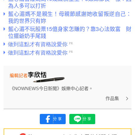
為人多可以打折
藍心湄媽不是親生！母親節感謝她收留叛逆自己：
我的世界只有妳
藍心湄不玩股票15億身家怎賺的？靠3心法致富 財
位擺爺奶手尾錢
李欣恬
編輯記者
《NOWNEWS今日新聞》娛樂中心記者。
作品集
分享
分享