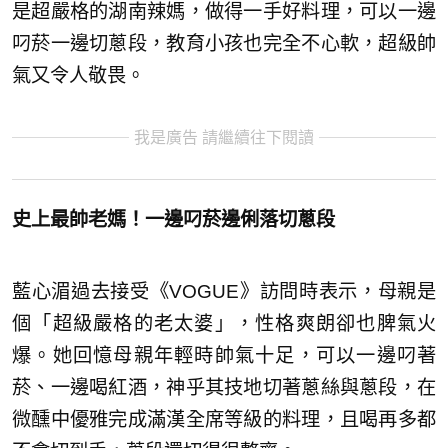
是超嚴格的湖南辣媽，做得一手好料理，可以一邊
叼菸一邊切蔥段，教育小孩也完全不心軟，超級帥
氣又令人敬畏。
我是廣告 請繼續往下閱讀
史上最帥老媽！一邊叼菸邊俐落切蔥段
藍心湄過去接受《VOGUE》訪問時表示，母親是
個「超級嚴格的老太婆」，性格爽朗卻也脾氣火
爆。她回憶母親年輕時帥氣十足，可以一邊叼著
菸、一邊喝紅酒，神乎其技地切著蔥絲與蔥段，在
微醺中優雅完成滿漢全席等級的料理，且喝再多都