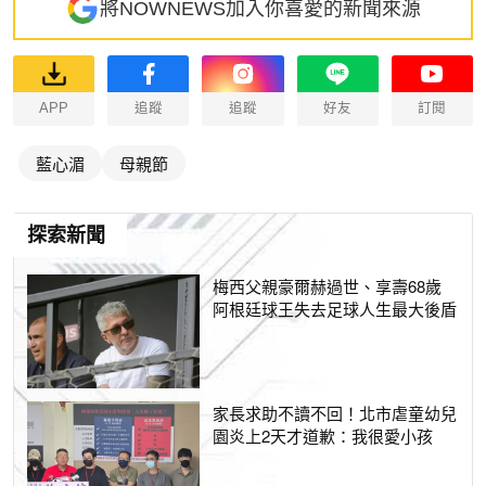
將NOWNEWS加入你喜愛的新聞來源
APP
追蹤
追蹤
好友
訂閱
藍心湄
母親節
探索新聞
梅西父親豪爾赫過世、享壽68歲
阿根廷球王失去足球人生最大後盾
家長求助不讀不回！北市虐童幼兒
園炎上2天才道歉：我很愛小孩