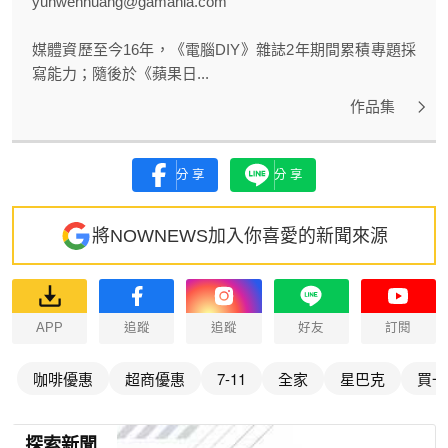
yunwenhuang@gamania.com
媒體資歷至今16年，《電腦DIY》雜誌2年期間累積專題採
寫能力；隨後於《蘋果日...
作品集
分享
分享
將NOWNEWS加入你喜愛的新聞來源
APP
追蹤
追蹤
好友
訂閱
咖啡優惠
超商優惠
7-11
全家
星巴克
買一
探索新聞