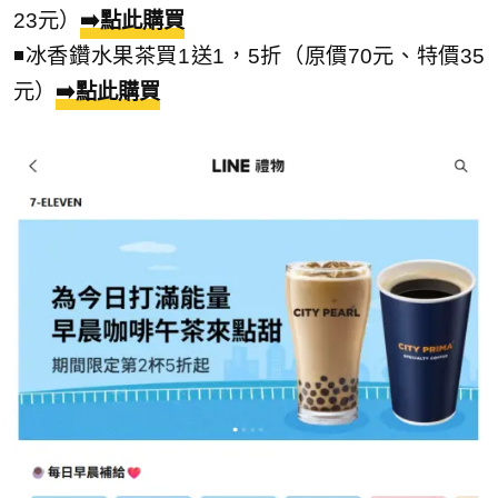
23元）
➡️點此購買
◾冰香鑽水果茶買1送1，5折（原價70元、特價35
元）
➡️點此購買