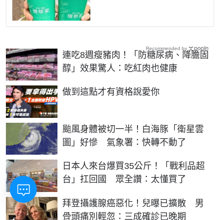
Recommended by
連吃8週瘦豬肉！「防糖尿病、降膽固
醇」效果驚人：吃紅肉也健康
PR
做到這點才有資格說愛你
颱風身體被切一半！白海豚「衛星雲
圖」好慘 氣象署：快轉不動了
日本人來台爆買35公斤！「戰利品超
台」扛回國 眾全讚：太懂買了
拜登攝護腺癌惡化！兒曝已擴散 男
骨頭痛別輕忽：三成確診已晚期