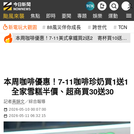
颱風來襲
焦點
即時
要聞
專題
娛樂
運動
全球
新電玩大觀園
88風災伴你成長
跨世代
TCN
本周咖啡優惠！7-11美式拿鐵買2送2 寄杯買10送
10「特大杯18元」
本周咖啡優惠！7-11咖啡珍奶買1送1
全家雪糕半價、超商買30送30
記者
黃韻文
／綜合報導
2026-05-10 00:07:00
2026-05-11 06:32:15