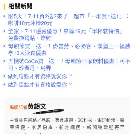
相關新聞
限5天！7-11買2送2來了 超市「一堆買1送1」：
咖啡18元冰棒20元
全家、7-11隱藏優惠！拿鐵19元「單杯就特價」
免費換鍋貼、炸雞
母親節買一送一！麥當勞、必勝客、漢堡王、福勝
亭13大速食優惠
五桐號CoCo買一送一！母親節11家飲料優惠：可不
可、珍煮丹、烏弄
黃韻文
編輯記者
主責零售通路／品牌、美食旅遊、3C科技、電玩動漫、醫
藥保健、家居房產、新奇網搜，新聞稿歡迎寄至