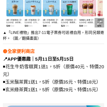
▲「LINE禮物」推出7-11電子票券可送禮自用，形同另類寄
杯。（圖／翻攝畫面）
🟡全家便利商店
📍APP優惠趣｜5月11日至5月15日
◾花生牛奶雪糕買1送1，5折（原價40元、特價20
元）
◾玉米鬚茶買1送1，5折（原價35元、特價18元）
◾玄米綠茶買1送1，5折（原價29元、特價15元）