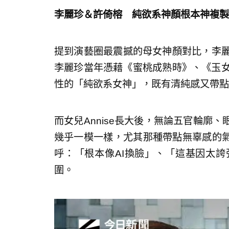
李麗珍＆許倚榕 純欲系神顏根本神複製
提到演藝圈最震撼的母女神顏對比，李麗珍
李麗珍當年憑藉《蜜桃成熟時》、《玉女
性的「純欲系女神」，既有清純感又帶點
而女兒Annise長大後，無論五官輪廓
幾乎一模一樣，尤其那種帶點無辜感的
呼：「根本像AI換臉」、「這基因太誇張
圍。