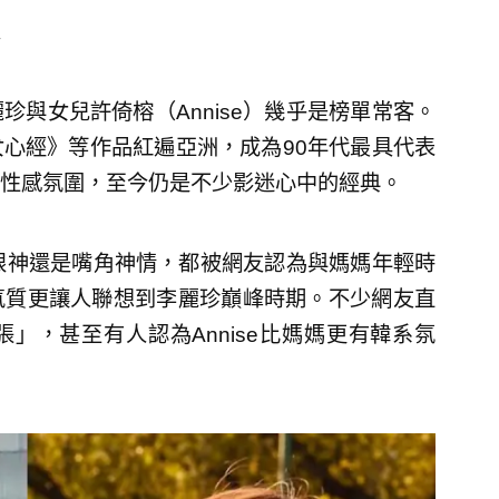
與女兒許倚榕（Annise）幾乎是榜單常客。
心經》等作品紅遍亞洲，成為90年代最具代表
性感氛圍，至今仍是不少影迷心中的經典。
、眼神還是嘴角神情，都被網友認為與媽媽年輕時
氣質更讓人聯想到李麗珍巔峰時期。不少網友直
」，甚至有人認為Annise比媽媽更有韓系氛