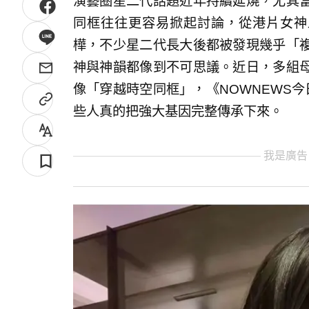
演藝圈星二代話題近年持續延燒，尤其
同框往往更容易掀起討論，從港片女神
樺，不少星二代長大後都被發現幾乎「
神與神韻都像到不可思議。近日，多組
像「穿越時空同框」，《NOWNEWS
些人真的把強大基因完整傳承下來。
我是廣告