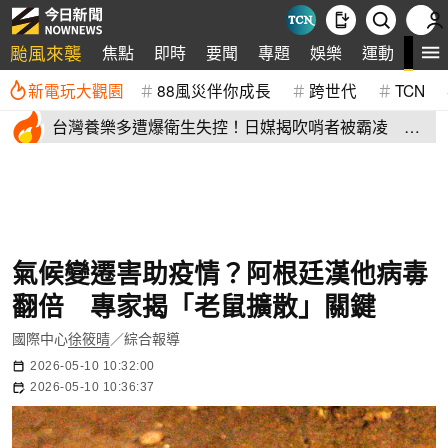
颱風來襲
全
焦點
即時
要聞
專題
娛樂
運動
新電玩大觀園
88風災伴你成長
跨世代
TCN
台灣養樂多遭爆衛生失控！日媒揭吹哨者被霸凌 日
本母公司這樣回
氣候變遷害助疫情？阿根廷漢他病毒
翻倍 專家揭「老鼠擴散」關鍵
國際中心
徐筱晴
／綜合報導
2026-05-10 10:32:00
2026-05-10 10:36:37