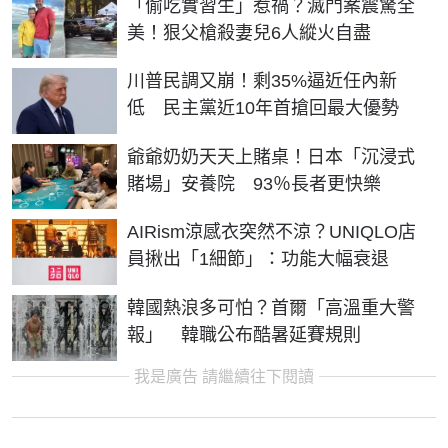
「偷吃實習生」惹禍？滅門案震驚全
美！狠父槍殺妻兒6人縱火自盡
川普民調又崩！剩35%逼近任內新
低 民主黨近10年首搶回最大優勢
爺爺奶奶天天上賭桌！日本「沉浸式
賭場」安養院 93％長者更快樂
AIRism涼感衣突然不涼？UNIQLO店
員揪出「1細節」：功能大幅衰退
韓國熱浪多可怕？首爾「高溫重大警
報」 韓職公布酷暑延賽規則
我是廣告 請繼續往下閱讀