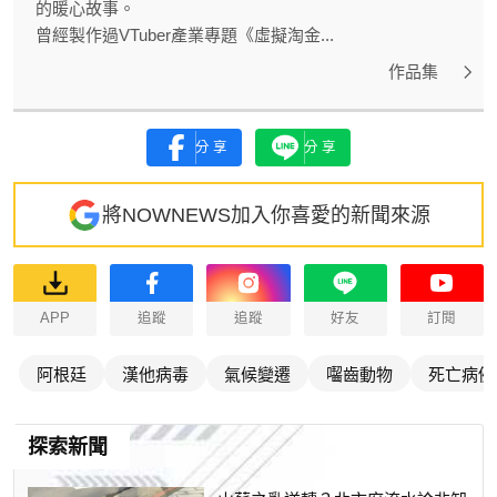
的暖心故事。
曾經製作過VTuber產業專題《虛擬淘金...
作品集
分享
分享
將NOWNEWS加入你喜愛的新聞來源
APP
追蹤
追蹤
好友
訂閱
阿根廷
漢他病毒
氣候變遷
囓齒動物
死亡病例
探索新聞