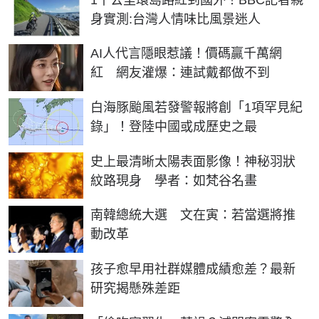
身實測:台灣人情味比風景迷人
AI人代言隱眼惹議！價碼贏千萬網
紅 網友灌爆：連試戴都做不到
白海豚颱風若發警報將創「1項罕見紀
錄」！登陸中國或成歷史之最
史上最清晰太陽表面影像！神秘羽狀
紋路現身 學者：如梵谷名畫
南韓總統大選 文在寅：若當選將推
動改革
孩子愈早用社群媒體成績愈差？最新
研究揭懸殊差距