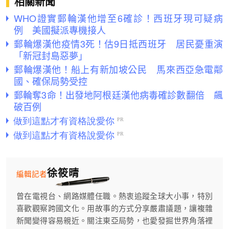
相關新聞
WHO證實郵輪漢他增至6確診！西班牙現可疑病
例 美國擬派專機接人
郵輪爆漢他疫情3死！估9日抵西班牙 居民憂重演
「新冠封島惡夢」
郵輪爆漢他！船上有新加坡公民 馬來西亞急電鄰
國、確保局勢受控
郵輪奪3命！出發地阿根廷漢他病毒確診數翻倍 飆
破百例
徐筱晴
編輯記者
曾在電視台、網路媒體任職。熱衷追蹤全球大小事，特別
喜歡觀察跨國文化。用故事的方式分享嚴肅議題，讓複雜
新聞變得容易親近。關注東亞局勢，也愛發掘世界角落裡