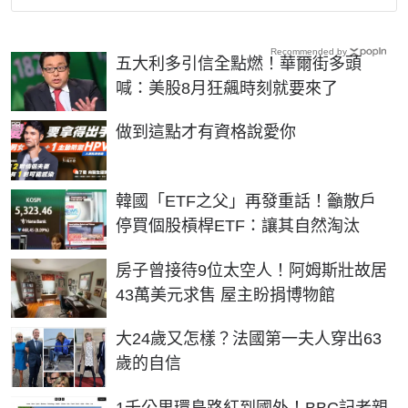
Recommended by
五大利多引信全點燃！華爾街多頭
喊：美股8月狂飆時刻就要來了
PR
做到這點才有資格說愛你
韓國「ETF之父」再發重話！籲散戶
停買個股槓桿ETF：讓其自然淘汰
房子曾接待9位太空人！阿姆斯壯故居
43萬美元求售 屋主盼捐博物館
大24歲又怎樣？法國第一夫人穿出63
歲的自信
1千公里環島路紅到國外！BBC記者親