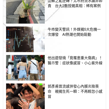
山蘇之亂逆轉？北市府流水論非卸
責 台大2教授揭真相：稀有案例
牛市變天警訊！外媒揭5大危機一
次爆發 AI熱潮也開始鬆動
他出遊發燒「竟罹患重大傷病」！
醫示警：症狀像感冒、小心紫外線
郭彥甫曾流感併發心內膜炎險喪
命 親揭生死一瞬：不再輕忽小感
冒