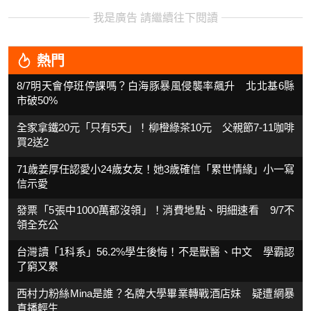
我是廣告 請繼續往下閱讀
熱門
8/7明天會停班停課嗎？白海豚暴風侵襲率飆升 北北基6縣
市破50%
全家拿鐵20元「只有5天」！柳橙綠茶10元 父親節7-11咖啡
買2送2
71歲姜厚任認愛小24歲女友！她3歲確信「累世情緣」小一寫
信示愛
發票「5張中1000萬都沒領」！消費地點、明細速看 9/7不
領全充公
台灣讀「1科系」56.2%學生後悔！不是獸醫、中文 學霸認
了窮又累
西村力粉絲Mina是誰？名牌大學畢業轉戰酒店妹 疑遭網暴
直播輕生