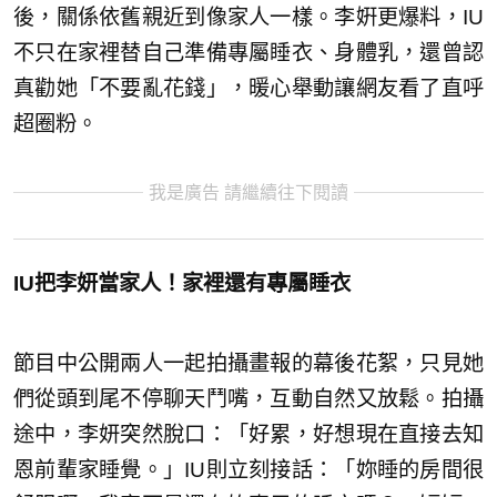
後，關係依舊親近到像家人一樣。李姸更爆料，IU
不只在家裡替自己準備專屬睡衣、身體乳，還曾認
真勸她「不要亂花錢」，暖心舉動讓網友看了直呼
超圈粉。
我是廣告 請繼續往下閱讀
IU把李妍當家人！家裡還有專屬睡衣
節目中公開兩人一起拍攝畫報的幕後花絮，只見她
們從頭到尾不停聊天鬥嘴，互動自然又放鬆。拍攝
途中，李妍突然脫口：「好累，好想現在直接去知
恩前輩家睡覺。」IU則立刻接話：「妳睡的房間很