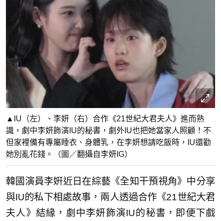
▲IU（左）、李妍（右）合作《21世紀大君夫人》進而熟
識，劇中李妍飾演IU的秘書，劇外IU也把她當家人照顧！不
但家裡備有專屬睡衣、身體乳，在李妍想請吃飯時，IU還勸
她別亂花錢。（圖／翻攝自李妍IG）
韓國演員李姸近日在綜藝《全知干預視角》中分享
與IU的私下相處故事，兩人透過合作《21世紀大君
夫人》結緣，劇中李妍飾演IU的秘書，即便下戲