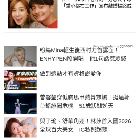
「重心都在工作」宣布離婚楊銘威
Recommended by
粉絲Mina輕生後西村力首露面！
ENHYPEN照開唱 他1句話惹眾怒
PR
做到這點才有資格說愛你
曾馨瑩穿低胸馬甲熱舞辣爆！挺過郭
台銘緋聞危機 51歲狀態逆天
與子瑜、舒華角逐！林莎首入圍2026
全球百大美女 IG私照超辣