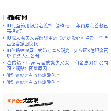
相關新聞
IU兒童節用粉絲名義捐1億韓元！1年內累積善款已
高達9億
IU成大君夫人穿婚紗重返《步步驚心》場景 李準
基留言掀回憶殺
IU住過蟑螂屋、奶奶老本被騙光！如今砸3億現金買
房 逆襲人生公開
邊佑錫、IU身高差被譏像父女！和金惠奫卻沒問
題？網點出關鍵原因
尤露珉
編輯記者