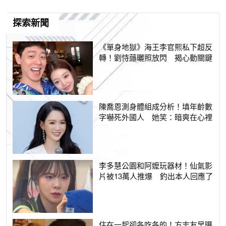
探索新聞
《單身地獄》海王李官熙私下超反
轉！劉恃蘟曬照放閃 揭心動關鍵
陳喬恩測身體組成分析！填年齡數
字嚇死外國人 她笑：暗爽在心裡
李多慧公園和阿嬤玩器材！仙氣影
片被13萬人推爆 釣出本人回應了
住在一起卻各吃各的！方志友早曝