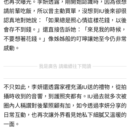
也再次曝光。李妍透露，剛開始認識時，因為很想
請前輩吃飯，所以曾主動買單，沒想到IU後來卻很
認真地對她說：「如果總是照心情這樣花錢，以後
會存不到錢。」還直接告訴她：「來見我的時候，
不要想著花錢。」像姊姊般的叮嚀讓她至今仍非常
感動。
我是廣告 請繼續往下閱讀
不只如此，李妍還透露家裡充滿IU送的禮物，從拍
攝時收到的音響，到護照夾都有。IU過去就多次被
圈內人稱讚對後輩照顧有加，如今透過李妍分享的
日常互動，也再次讓外界看見她私下細膩又溫暖的
一面。