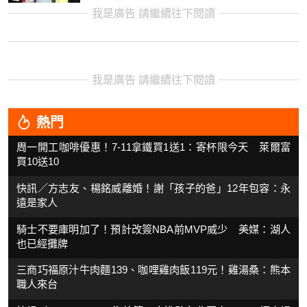
我是廣告 請繼續往下閱讀
我是廣告 請繼續往下閱讀
熱門
周一開工咖啡優惠！7-11拿鐵買1送1：寄杯限今天 萊爾富
買10送10
快訊／方志友、楊銘威離婚！謝「孩子的爸」12年包容：永
遠是家人
騎士不要庫明加了！預計改簽NBA前MVP威少 美媒：湖人
也已經攤牌
三商巧福原汁牛肉麵139、咖哩雞肉飯119元！雞湯桑：熊本
職人來台