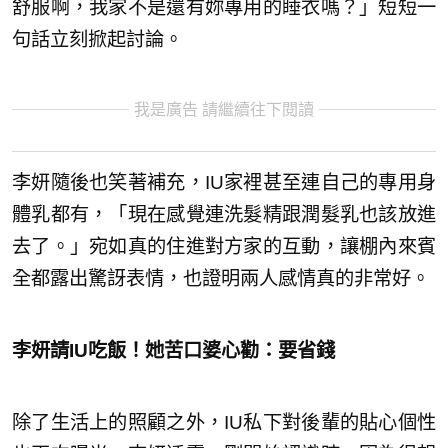
舒服啊，我家不是還有妳專用的睡衣嗎？」短短一
句話立刻掀起討論。
我是廣告 請繼續往下閱讀
李妍隨後也笑著補充，IU家裡甚至連自己的專用身
體乳都有，「現在感覺連洗髮精跟潤髮乳也該放進
去了。」宛如真的住進對方家的互動，讓棚內來賓
全都露出驚訝表情，也證明兩人感情真的非常好。
李妍請IU吃飯！她苦口婆心勸：要省錢
除了生活上的照顧之外，IU私下對後輩的貼心個性