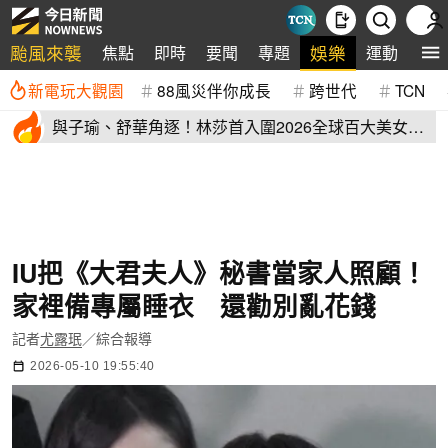
颱風來襲
娛樂
焦點
即時
要聞
專題
運動
全
新電玩大觀園
88風災伴你成長
跨世代
TCN
與子瑜、舒華角逐！林莎首入圍2026全球百大美女
IG私照超辣
IU把《大君夫人》秘書當家人照顧！
家裡備專屬睡衣 還勸別亂花錢
記者
尤露珉
／綜合報導
2026-05-10 19:55:40