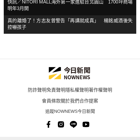
快訊／NITORI MALL海外第一家進駐台北圓山 1700坪商場
明年3月開
真的離婚了！方志友曾警告「再講就成真」 楊銘威酒後失
控嚇孩子
防詐聲明
免責聲明
隱私權聲明
著作權聲明
會員條款
關於我們
合作提案
追蹤NOWNEWS今日新聞