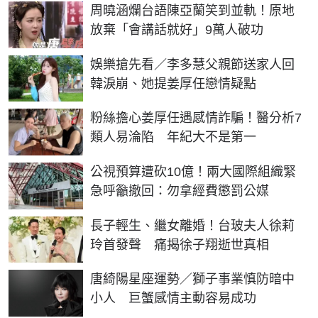
周曉涵爛台語陳亞蘭笑到並軌！原地
放棄「會講話就好」9萬人破功
娛樂搶先看／李多慧父親節送家人回
韓淚崩、她提姜厚任戀情疑點
粉絲擔心姜厚任遇感情詐騙！醫分析7
類人易淪陷 年紀大不是第一
公視預算遭砍10億！兩大國際組織緊
急呼籲撤回：勿拿經費懲罰公媒
長子輕生、繼女離婚！台玻夫人徐莉
玲首發聲 痛揭徐子翔逝世真相
唐綺陽星座運勢／獅子事業慎防暗中
小人 巨蟹感情主動容易成功