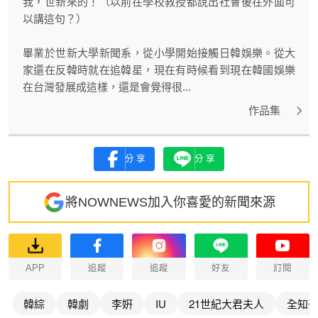
我，世新來的！（以前在學校教授都說出社會後在外面可
以講這句？）
畢業於世新大學新聞系，從小學開始接觸日韓娛樂。從大
家還在反韓時就在追韓星，現在有時候看到現在韓國娛樂
在台灣發展成這樣，還是會覺得很...
作品集
分享
分享
將NOWNEWS加入你喜愛的新聞來源
APP
追蹤
追蹤
好友
訂閱
韓綜
韓劇
李姸
IU
21世紀大君夫人
全知