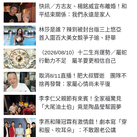
快訊／方志友、楊銘威宣布離婚！和
平結束關係：我們永遠是家人
林莎是誰？辣到被封台版三上悠亞
首入圍百大美女競爭子瑜、舒華
（2026/08/10）十二生肖運勢／屬蛇
行動力不足 屬羊要更相信自己
取消8/11直播！肥大叔驟逝 團隊不
捨再發聲：家屬心情尚未平復
李李仁父親節有來賓！全家福驚見
「大尾油土伯」竟是陶晶瑩幫圓夢
李燕和陳冠霖有激情戲！劇本寫「穿
和服、吹耳朵」：不敢跟老公講