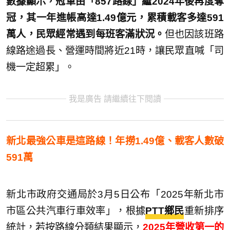
數據顯示，冠軍由「857路線」繼2024年後再度奪
冠，其一年進帳高達1.49億元，累積載客多達591
萬人，民眾經常遇到每班客滿狀況。
但也因該班路
線路途過長、營運時間將近21時，讓民眾直喊「司
機一定超累」。
我是廣告 請繼續往下閱讀
新北最強公車是這路線！年撈1.49億、載客人數破
591
萬
新北市政府交通局於3月5日公布「2025年新北市
市區公共汽車行車效率」，根據
PTT鄉民
重新排序
統計，若按路線分類結果顯示，
2025年營收第一的