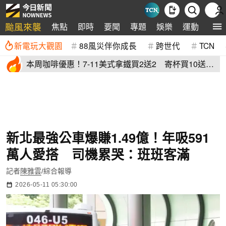
颱風來襲
焦點
即時
要聞
專題
娛樂
運動
全球
新電玩大觀園
88風災伴你成長
跨世代
TCN
本周咖啡優惠！7-11美式拿鐵買2送2 寄杯買10送
10「特大杯18元」
新北最強公車爆賺1.49億！年吸591
萬人愛搭 司機累哭：班班客滿
記者
陳雅雲
/綜合報導
2026-05-11 05:30:00