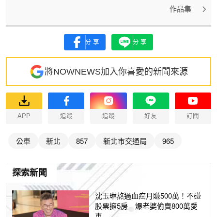
作品集
分享
分享
將NOWNEWS加入你喜愛的新聞來源
APP
追蹤
追蹤
好友
訂閱
公車
新北
857
新北市交通局
965
探索新聞
沈玉琳熬過血癌月賺500萬！不碰
股票擁5房 爆老婆偷賣800萬愛
車