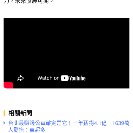
力，未來發展可期。
相關新聞
台北最賺錢公車確定是它！一年猛撈4.1億 1639萬
人愛搭：車超多