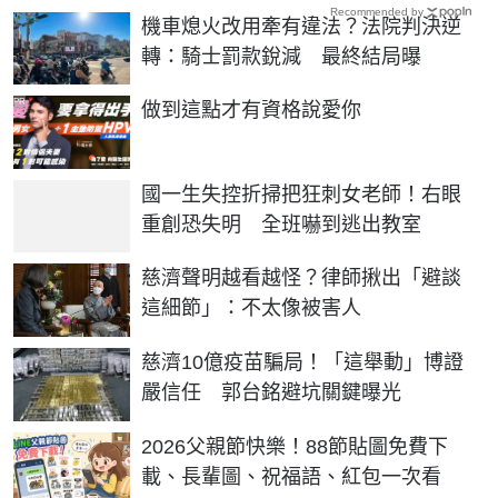
Recommended by
機車熄火改用牽有違法？法院判決逆
轉：騎士罰款銳減 最終結局曝
PR
做到這點才有資格說愛你
國一生失控折掃把狂刺女老師！右眼
重創恐失明 全班嚇到逃出教室
慈濟聲明越看越怪？律師揪出「避談
這細節」：不太像被害人
慈濟10億疫苗騙局！「這舉動」博證
嚴信任 郭台銘避坑關鍵曝光
2026父親節快樂！88節貼圖免費下
載、長輩圖、祝福語、紅包一次看