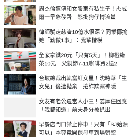
周杰倫遭傳和女股東有私生子！杰威
爾一早急發聲 怒批狗仔博流量
律師騙走慈濟10億水很深？同業揶揄
她「勤做1事」：我輩楷模
全家拿鐵20元「只有5天」！柳橙綠
茶10元 父親節7-11咖啡買2送2
台玻總裁出軌當紅女星！沈時華「生
女兒」後遭拋棄 捲詐欺案神隱
女友有老公還當人小三！姜厚任回應
「我都知道」前夫身分被扒出
早餐店門口禁止停車！只有「SJ始源
可以」本尊竟開保母車到場朝聖