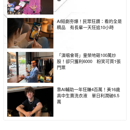
AI短劇夯爆！民眾狂讚：看的全是
精品 有長輩一天狂追10小時
「演唱會哥」童榮地砸100萬炒
股！卻只獲利6000 粉笑可買1張
門票
靠AI輔助一年狂賺4百萬！美16歲
高中生賣洗衣液 單日利潤破6.5
萬