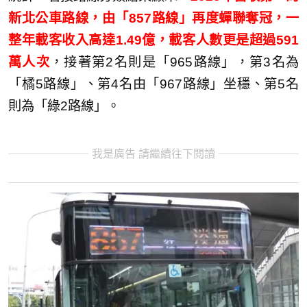
新北公車路線，由「857路線」再度蟬聯奪冠，一
整年載客收入高達1.49億，載客人數更是超過591
萬人次
，接著第2名則是「965路線」，第3名為
「橘5路線」、第4名由「967路線」坐穩、第5名
則為「綠2路線」。
我是廣告 請繼續往下閱讀