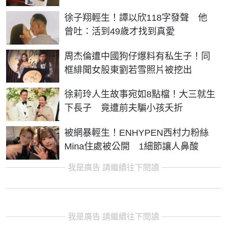
徐子翔輕生！譚以欣118字發聲 他
曾吐：活到49歲才找到真愛
周杰倫遭中國狗仔爆料有私生子！同
框緋聞女股東劉若雪照片被挖出
徐莉玲人生故事宛如8點檔！大三就生
下長子 竟遭前夫騙小孩夭折
被網暴輕生！ENHYPEN西村力粉絲
Mina住處被公開 1細節讓人鼻酸
我是廣告 請繼續往下閱讀
我是廣告 請繼續往下閱讀