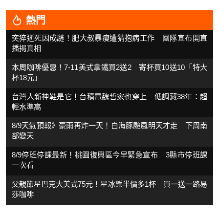
熱門
突猝逝死因成謎！肥大叔暴瘦遭猜抱病工作 團隊宣布開直
播揭真相
本周咖啡優惠！7-11美式拿鐵買2送2 寄杯買10送10「特大
杯18元」
台灣人新神鞋是它！台積電魏哲家也穿上 低調藏38年：超
輕水準高
8/9天氣預報》豪雨再炸一天！白海豚颱風明天才走 下周南
部變天
8/9停班停課最新！桃園復興區今早緊急宣布 3縣市停班課
一次看
父親節星巴克大美式75元！星冰樂半價多1杯 買一送一路易
莎咖啡