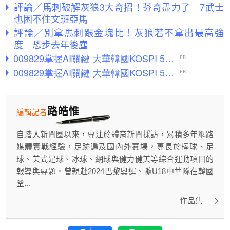
評論／馬刺破解灰狼3大奇招！芬奇盡力了 7武士
也困不住文班亞馬
評論／別拿馬刺跟金塊比！灰狼若不拿出最高強
度 恐步去年後塵
路皓惟
編輯記者
自踏入新聞圈以來，專注於體育新聞採訪，累積多年網路
媒體實戰經驗，足跡遍及國內外賽場，專長於棒球、足
球、美式足球、冰球、網球與健力健美等綜合運動項目的
報導與專題。曾親赴2024巴黎奧運、隨U18中華隊在韓國
釜...
作品集