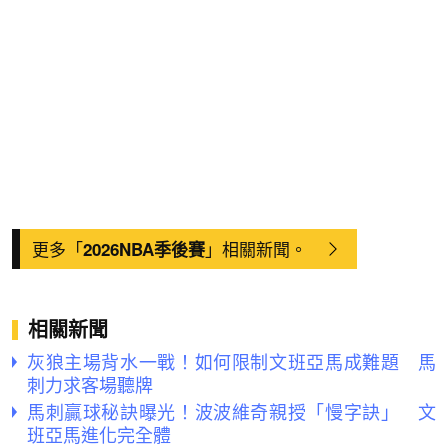
更多「
」相關新聞。
2026NBA季後賽
相關新聞
灰狼主場背水一戰！如何限制文班亞馬成難題 馬
刺力求客場聽牌
馬刺贏球秘訣曝光！波波維奇親授「慢字訣」 文
班亞馬進化完全體