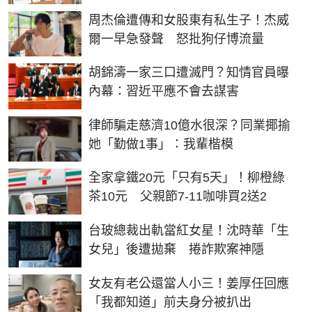
周杰倫遭傳和女股東有私生子！杰威
爾一早急發聲 怒批狗仔博流量
胡錦濤一家三口遭滅門？知情官員曝
內幕：習近平應不會去謀害
律師騙走慈濟10億水很深？同業揶揄
她「勤做1事」：我輩楷模
全家拿鐵20元「只有5天」！柳橙綠
茶10元 父親節7-11咖啡買2送2
台玻總裁出軌當紅女星！沈時華「生
女兒」後遭拋棄 捲詐欺案神隱
女友有老公還當人小三！姜厚任回應
「我都知道」前夫身分被扒出