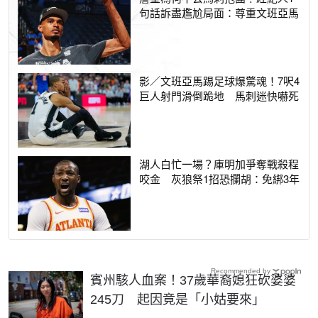
句話訴盡尷尬局面：尊重文班亞馬
影／文班亞馬踢足球爆驚魂！7呎4
巨人射門滑倒跪地 馬刺迷快嚇死
湖人白忙一場？庫明加爭奪戰殺程
咬金 灰狼祭1招恐攔胡：免綁3年
Recommended by
賓州駭人血案！37歲華裔媳狂砍婆婆
245刀 起因竟是「小姑要來」