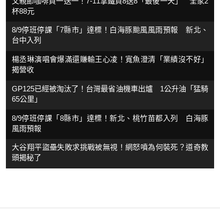
父親節咖啡買一送一！7-11拿鐵買8送8「最後一天」 全家2
杯88元
8/9停班停課「7縣市」達標！白海豚颱風風雨預報 新北、
台中入列
楊丞琳演唱會爆滿還賺輸王心凌！寬魚澄清「業績沒不好」
揭營收
GP125已經被淘汰了！台灣最省油機車出爐 1公升油「猛騎
65公里」
8/9停班停課「8縣市」達標！新北、桃竹苗都入列 白海豚
風雨預報
大谷翔平盜壘失敗求挑戰被無視！網怒噴為何裝死？道奇教
頭揭秘了