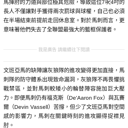
馬揮肘的力道與部位極其危險，導致這位7呎4吋的
長人不僅讓對手獲得兩次罰球與球權，自己也必須
在半場結束前提前走回休息室。對於馬刺而言，更
意味著他們失去了全聯盟最強大的籃框保護者。
我是廣告 請繼續往下閱讀
文班亞馬的缺陣讓灰狼隊的進攻變得更加直接，馬
刺隊的防守體系出現致命漏洞，灰狼隊不再畏懼挑
戰禁區，並對馬刺較矮小的輪替陣容施加巨大壓
力。即便馬刺仍有福克斯（De'Aaron Fox）與瓦賽
爾（Devin Vassell）苦撐，但少了文班亞馬對空間
感的影響力，馬刺在關鍵時刻的進攻顯得捉襟見
肘。