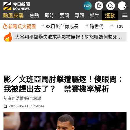
颱風來襲
運動
焦點
即時
要聞
專題
娛樂
全
新電玩大觀園
88風災伴你成長
跨世代
TCN
大谷翔平盜壘失敗求挑戰被無視！網怒噴為何裝死？
道奇教頭揭秘了
影／文班亞馬肘擊遭驅逐！傻眼問：
我被趕出去了？ 禁賽機率解析
記者
路皓惟
/綜合報導
2026-05-11 08:50:44