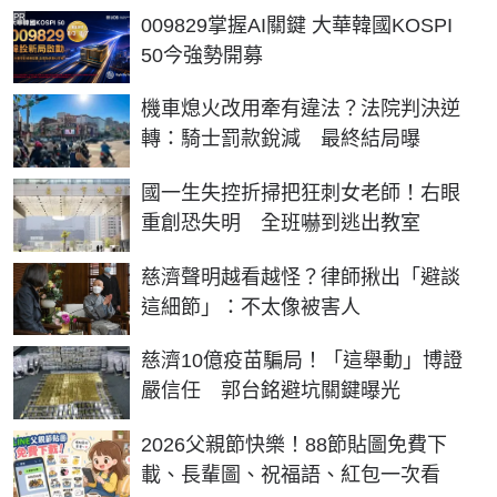
PR
009829掌握AI關鍵 大華韓國KOSPI
50今強勢開募
機車熄火改用牽有違法？法院判決逆
轉：騎士罰款銳減 最終結局曝
國一生失控折掃把狂刺女老師！右眼
重創恐失明 全班嚇到逃出教室
慈濟聲明越看越怪？律師揪出「避談
這細節」：不太像被害人
慈濟10億疫苗騙局！「這舉動」博證
嚴信任 郭台銘避坑關鍵曝光
2026父親節快樂！88節貼圖免費下
載、長輩圖、祝福語、紅包一次看