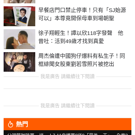
早餐店門口禁止停車！只有「SJ始源
可以」本尊竟開保母車到場朝聖
徐子翔輕生！譚以欣118字發聲 他
曾吐：活到49歲才找到真愛
周杰倫遭中國狗仔爆料有私生子！同
框緋聞女股東劉若雪照片被挖出
我是廣告 請繼續往下閱讀
我是廣告 請繼續往下閱讀
熱門