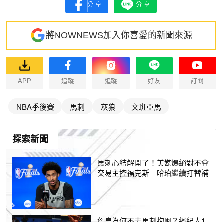
分享
分享
將NOWNEWS加入你喜愛的新聞來源
APP
追蹤
追蹤
好友
訂閱
NBA季後賽
馬刺
灰狼
文班亞馬
探索新聞
馬刺心結解開了！美媒爆絕對不會
交易主控福克斯 哈珀繼續打替補
詹皇為何不去馬刺抱團？經紀人1