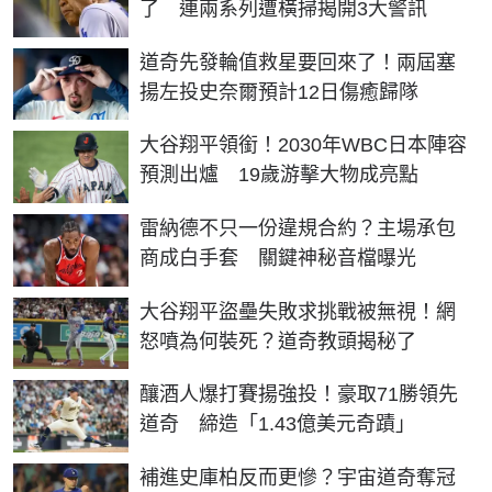
了 連兩系列遭橫掃揭開3大警訊
道奇先發輪值救星要回來了！兩屆塞
揚左投史奈爾預計12日傷癒歸隊
大谷翔平領銜！2030年WBC日本陣容
預測出爐 19歲游擊大物成亮點
雷納德不只一份違規合約？主場承包
商成白手套 關鍵神秘音檔曝光
大谷翔平盜壘失敗求挑戰被無視！網
怒噴為何裝死？道奇教頭揭秘了
釀酒人爆打賽揚強投！豪取71勝領先
道奇 締造「1.43億美元奇蹟」
補進史庫柏反而更慘？宇宙道奇奪冠