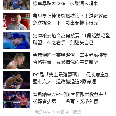
機率暴跌22.3％ 被釀酒人超車
弗里曼揮棒後突然被換下！道奇教頭
急送檢查 下一戰出賽機率曝光
史庫柏去道奇為何被罵？1段話惹毛全
聯盟 神之右手：別迷失自己
金塊深陷土豪稅泥沼！華生考慮接受
合格報價 最慘情況約基奇離隊
PG是「史上最強籌碼」！促使詹皇加
盟七六人 還改變過這2隊命運
雷斯納WWE生涯5大宿敵戰役盤點！
送葬者排第一 希南、安格入榜
我是廣告 請繼續往下閱讀