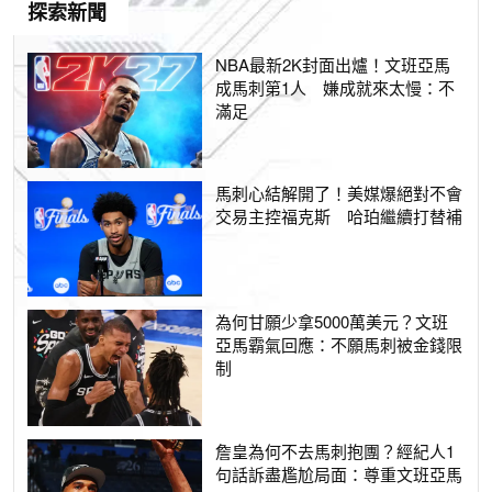
探索新聞
NBA最新2K封面出爐！文班亞馬
成馬刺第1人 嫌成就來太慢：不
滿足
馬刺心結解開了！美媒爆絕對不會
交易主控福克斯 哈珀繼續打替補
為何甘願少拿5000萬美元？文班
亞馬霸氣回應：不願馬刺被金錢限
制
詹皇為何不去馬刺抱團？經紀人1
句話訴盡尷尬局面：尊重文班亞馬