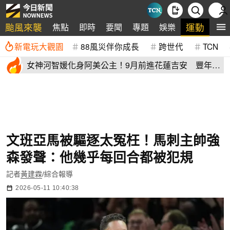
颱風來襲
運動
焦點
即時
要聞
專題
娛樂
全
新電玩大觀園
88風災伴你成長
跨世代
TCN
女神河智媛化身阿美公主！9月前進花蓮吉安 豐年節
尬原民大會舞
文班亞馬被驅逐太冤枉！馬刺主帥強
森發聲：他幾乎每回合都被犯規
記者
黃建霖
/綜合報導
2026-05-11 10:40:38