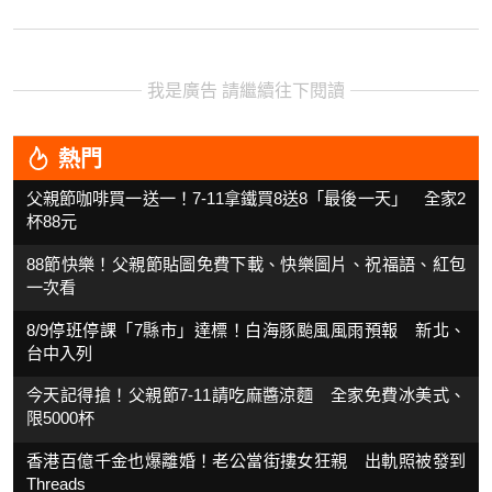
我是廣告 請繼續往下閱讀
熱門
父親節咖啡買一送一！7-11拿鐵買8送8「最後一天」 全家2
杯88元
88節快樂！父親節貼圖免費下載、快樂圖片、祝福語、紅包
一次看
8/9停班停課「7縣市」達標！白海豚颱風風雨預報 新北、
台中入列
今天記得搶！父親節7-11請吃麻醬涼麵 全家免費冰美式、
限5000杯
香港百億千金也爆離婚！老公當街摟女狂親 出軌照被發到
Threads