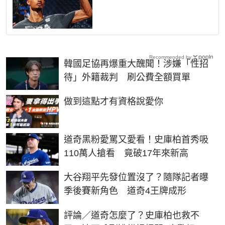
Recommended by
韓國足協再爆重大醜聞！涉嫌「性招
待」外籍裁判 刷公費全額買單
PR
做到這點才有資格說愛你
道奇黑粉愛罵又愛看！史庫柏首秀吸
110萬人搶看 竟破17年來新高
大谷翔平先發位置沒了？隨隊記者曝
季後賽新角色 道奇4王牌成形
評論／道奇怎麼了？史庫柏也救不