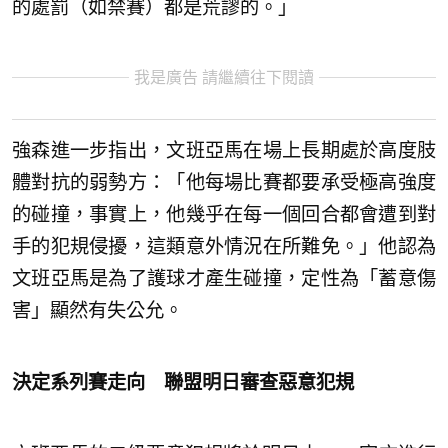
的處罰（如禁賽）都是荒謬的。」
我是廣告 請繼續往下閱讀
強森進一步指出，文班亞馬在場上長期處於高度肢
體對抗的弱勢方：「他每場比賽都要承受極高強度
的碰撞，事實上，他幾乎在每一個回合都會遭到對
手的犯規侵擾，這類意外情況在所難免。」他認為
文班亞馬是為了護球才產生碰撞，定性為「蓄意傷
害」顯然有失公允。
決定系列賽走向 聯盟明日審查惡意犯規