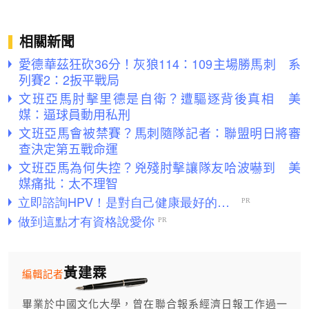
相關新聞
愛德華茲狂砍36分！灰狼114：109主場勝馬刺 系
列賽2：2扳平戰局
文班亞馬肘擊里德是自衛？遭驅逐背後真相 美
媒：逼球員動用私刑
文班亞馬會被禁賽？馬刺隨隊記者：聯盟明日將審
查決定第五戰命運
文班亞馬為何失控？兇殘肘擊讓隊友哈波嚇到 美
媒痛批：太不理智
黃建霖
編輯記者
畢業於中國文化大學，曾在聯合報系經濟日報工作過一