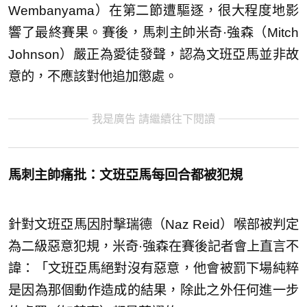
Wembanyama）在第二節遭驅逐，很大程度地影
響了最終賽果。賽後，馬刺主帥米奇·強森（Mitch
Johnson）嚴正為愛徒發聲，認為文班亞馬並非故
意的，不應該對他追加懲處。
我是廣告 請繼續往下閱讀
馬刺主帥痛批：文班亞馬每回合都被犯規
針對文班亞馬因肘擊瑞德（Naz Reid）喉部被判定
為二級惡意犯規，米奇·強森在賽後記者會上直言不
諱：「文班亞馬絕對沒有惡意，他會被罰下場純粹
是因為那個動作造成的結果，除此之外任何進一步