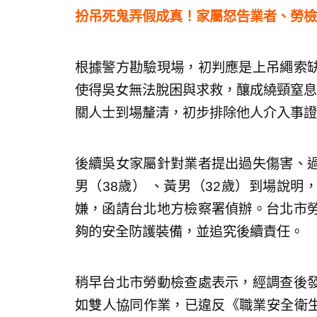
扮吊死鬼弄假成真！家屬怒告業者、勞檢
根據警方勘驗現場，初判應是上吊繩索
使得吳女無法脫困與求救，釀成繞頸窒息
關人士到場釐清，初步排除他人介入事證
後續吳女家屬針對業者提出過失傷害、
男（38歲） 、黃男（32歲）到場說
嫌，函請台北地方檢察署偵辦。台北市
夠的安全防護裝備，並追究後續責任。
稍早台北市勞動檢查處表示，經調查後
如雙人協同作業，已違反《職業安全衛生