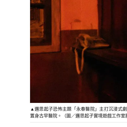
▲邏思起子恐怖主題「永春醫院」主打沉浸式劇
置身古早醫院。（圖／邏思起子實境遊戲工作室