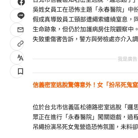
吳姓女員工在恐怖主題「永春醫院」中
假成真導致員工頸部遭繩索纏繞窒息，
生命跡象，但仍於加護病房住院觀察中
失致重傷害告訴，警方與勞檢處亦介入調
我是廣告
信義密室逃脫驚傳意外！女「扮吊死鬼窒
位於台北市信義區松德路密室逃脫「邏思
眾正在進行「永春醫院」闖關遊戲，過程
吊繩扮演吊死女鬼營造恐怖氛圍，未料卻