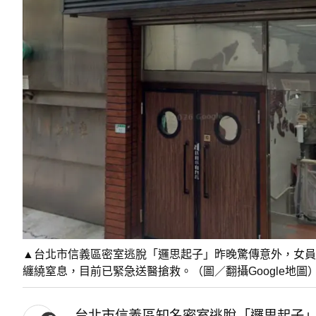
▲台北市信義區密室逃脫「邏思起子」昨晚驚傳意外，女員
纏繞窒息，目前已緊急送醫搶救。（圖／翻攝Google地圖
台北市信義區知名密室逃脫「邏思起子」