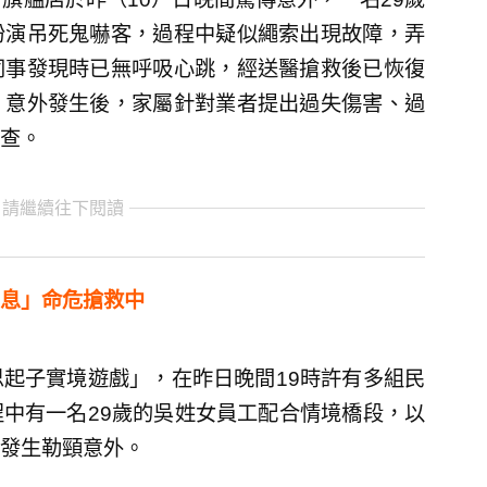
扮演吊死鬼嚇客，過程中疑似繩索出現故障，弄
同事發現時已無呼吸心跳，經送醫搶救後已恢復
。意外發生後，家屬針對業者提出過失傷害、過
查。
 請繼續往下閱讀
息」命危搶救中
起子實境遊戲」，在昨日晚間19時許有多組民
中有一名29歲的吳姓女員工配合情境橋段，以
發生勒頸意外。