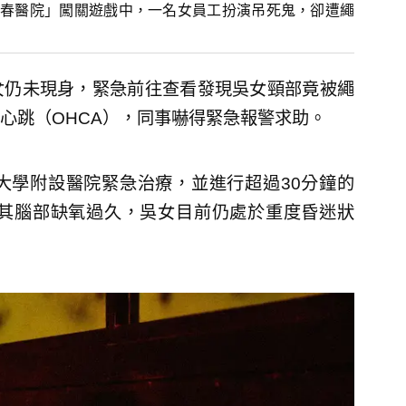
春醫院」闖關遊戲中，一名女員工扮演吊死鬼，卻遭繩
女仍未現身，緊急前往查看發現吳女頸部竟被繩
心跳（OHCA），同事嚇得緊急報警求助。
大學附設醫院緊急治療，並進行超過30分鐘的
因其腦部缺氧過久，吳女目前仍處於重度昏迷狀