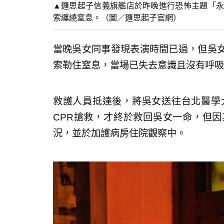
▲邏思起子信義旗艦店於昨晚進行恐怖主題「永
索纏繞窒息。（圖／邏思起子官網）
當晚吳女同事發現表演時間已過，但吳
索勒住窒息，當場已失去意識且沒有呼吸
救護人員抵達後，將吳女送往台北醫學
CPR搶救，才終於救回吳女一命，但
況，並於加護病房住院觀察中。