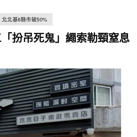
北北基6縣市破50%
工「扮吊死鬼」繩索勒頸窒息