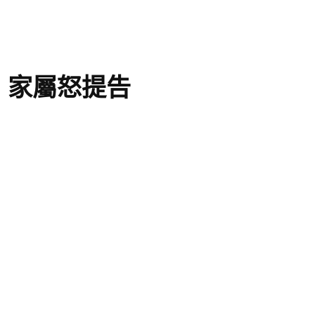
 家屬怒提告