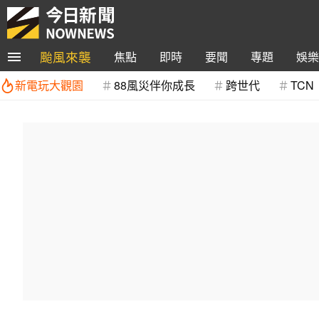
颱風來襲
焦點
即時
要聞
專題
娛樂
新電玩大觀園
88風災伴你成長
跨世代
TCN