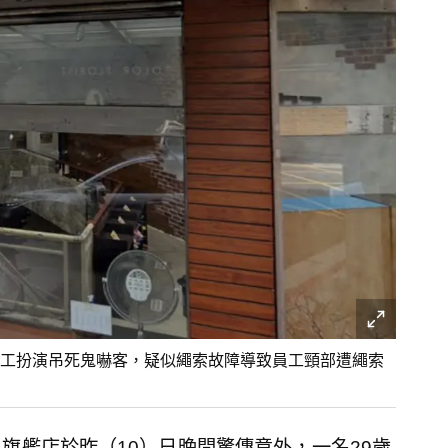
工扮演吊死鬼嚇客，疑似繩索故障導致員工頸部遭繩索
）
旗艦店於昨（10）日晚間驚傳意外，一名29歲