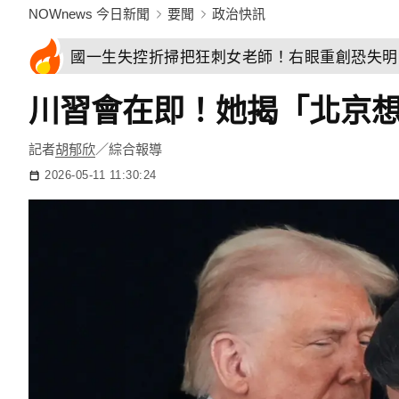
NOWnews 今日新聞
要聞
政治快訊
國一生失控折掃把狂刺女老師！右眼重創恐失明
川習會在即！她揭「北京
記者
胡郁欣
／綜合報導
2026-05-11 11:30:24