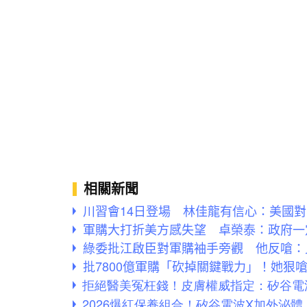
相關新聞
川習會14日登場 林佳龍有信心：美國
軍購大打折美方感失望 卓榮泰：政府一
綠委批江啟臣對軍購袖手旁觀 他反嗆：
批7800億軍購「砍掉關鍵戰力」！她狠