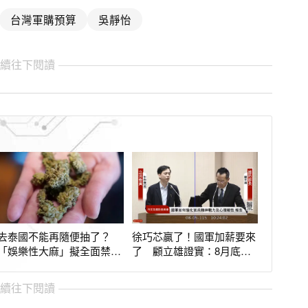
台灣軍購預算
吳靜怡
繼續往下閱讀
去泰國不能再隨便抽了？
徐巧芯贏了！國軍加薪要來
「娛樂性大麻」擬全面禁
了 顧立雄證實：8月底前
止 新法將上路
揭曉
繼續往下閱讀