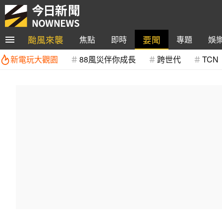
颱風來襲
要聞
焦點
即時
專題
娛
新電玩大觀園
88風災伴你成長
跨世代
TCN