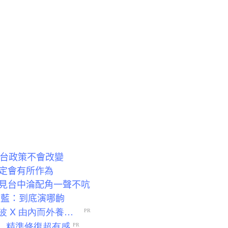
對台政策不會改變
定會有所作為
見台中淪配角一聲不吭
嗆藍：到底演哪齣