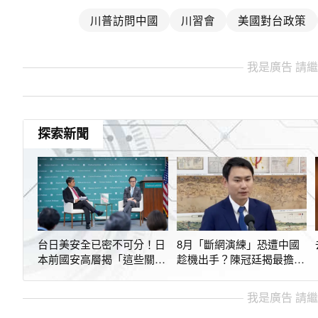
川普訪問中國
川習會
美國對台政策
我是廣告 請
探索新聞
台日美安全已密不可分！日
8月「斷網演練」恐遭中國
本前國安高層揭「這些關
趁機出手？陳冠廷揭最擔心
鍵」不能失守
這件事
我是廣告 請