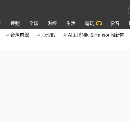
樂
運動
全球
財經
生活
電玩
影音
台灣前線
心理假
AI主播Niki＆Hanson報新聞