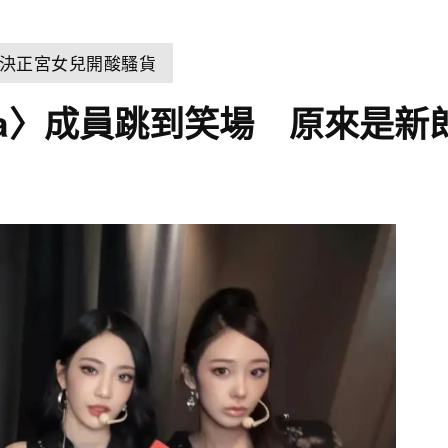
決正宮女兒開酸騷貨
nova〉成員跳到笑場 原來是