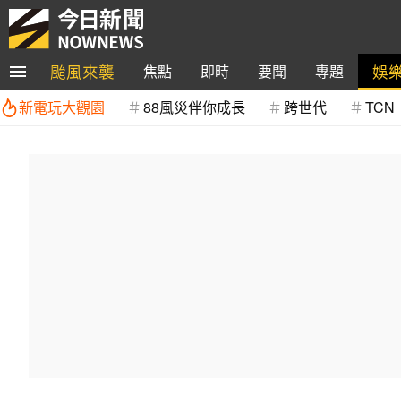
颱風來襲
娛
焦點
即時
要聞
專題
新電玩大觀園
88風災伴你成長
跨世代
TCN