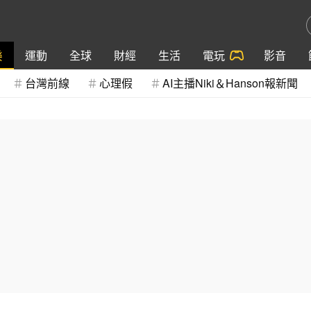
樂
運動
全球
財經
生活
電玩
影音
台灣前線
心理假
AI主播Niki＆Hanson報新聞