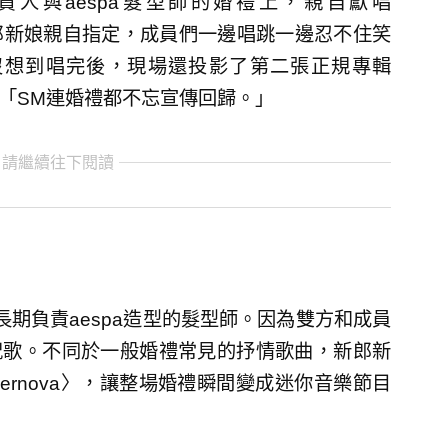
負責人與aespa髮型師的婚禮上，親自獻唱
是新郎新娘親自指定，成員們一邊唱跳一邊忍不住笑
沒想到唱完後，現場還投影了第二張正規專輯
翻：「SM連婚禮都不忘宣傳回歸。」
 請繼續往下閱讀
期負責aespa造型的髮型師。因為雙方和成員
唱祝歌。不同於一般婚禮常見的抒情歌曲，新郎新
pernova〉，讓整場婚禮瞬間變成迷你音樂節目