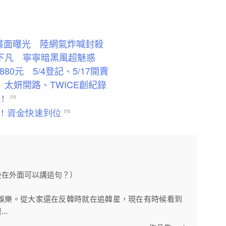
熱舞畫面曝光 陸網氣炸喊封殺
服仙女下凡 寧寧暗黑風超魅惑
80元 5/4登記、5/17開賣
場 太妍開路、TWICE創紀錄
後在外面可以講這句？）
娛樂。從大家還在反韓時就在追韓星，現在有時候看到
..