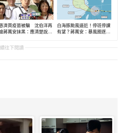
慈濟買疫苗被騙 沈伯洋再
白海豚颱風逼近！停班停課
嗆蔣萬安抹黑：應清楚說明
有望？蔣萬安：暴風圈逐漸
別扯開話題
減小
繼續往下閱讀
PR