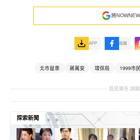
將NOWNE
APP
追蹤
北市鼠患
蔣萬安
環保局
1999市
我是廣告 請
探索新聞