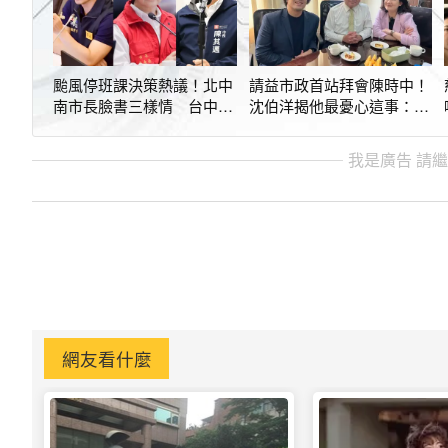
颱風停班課決策熱議！北中
請益市政首站拜會陳時中！
南市長臉書三樣情 台中
沈伯洋揭他最憂心這事：恐
人：要睡公司？
遇到同問題
我是廣告 請
網友看什麼