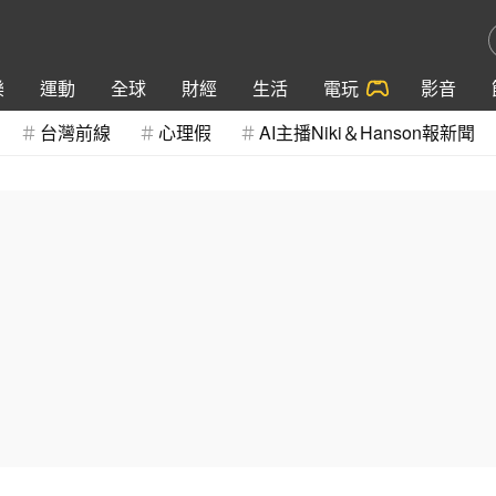
樂
運動
全球
財經
生活
電玩
影音
台灣前線
心理假
AI主播Niki＆Hanson報新聞