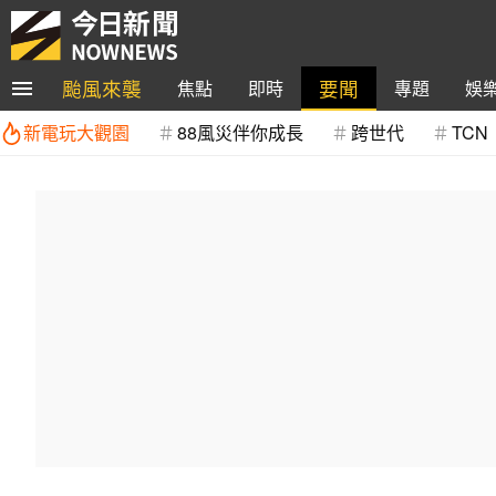
颱風來襲
要聞
焦點
即時
專題
娛
新電玩大觀園
88風災伴你成長
跨世代
TCN