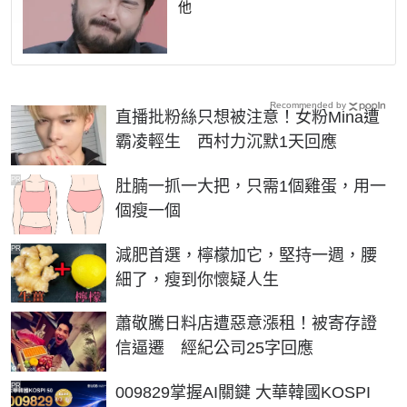
他
Recommended by
直播批粉絲只想被注意！女粉Mina遭
霸凌輕生 西村力沉默1天回應
PR
肚腩一抓一大把，只需1個雞蛋，用一
個瘦一個
PR
減肥首選，檸檬加它，堅持一週，腰
細了，瘦到你懷疑人生
蕭敬騰日料店遭惡意漲租！被寄存證
信逼遷 經紀公司25字回應
PR
009829掌握AI關鍵 大華韓國KOSPI