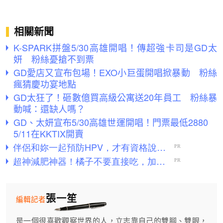
相關新聞
K-SPARK拼盤5/30高雄開唱！傳超強卡司是GD太
妍 粉絲憂搶不到票
GD愛店又宣布包場！EXO小巨蛋開唱掀暴動 粉絲
瘋猜慶功宴地點
GD太狂了！砸數億買高級公寓送20年員工 粉絲暴
動喊：還缺人嗎？
GD、太妍宣布5/30高雄世運開唱！門票最低2880
5/11在KKTIX開賣
張一笙
編輯記者
是一個很喜歡觀察世界的人，立志靠自己的雙腳、雙眼，