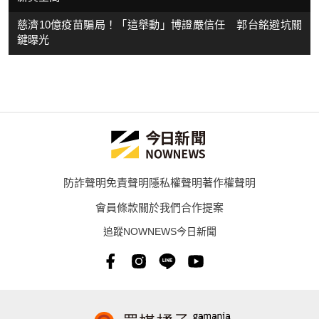
慈濟10億疫苗騙局！「這舉動」博證嚴信任 郭台銘避坑關
鍵曝光
防詐聲明
免責聲明
隱私權聲明
著作權聲明
會員條款
關於我們
合作提案
追蹤NOWNEWS今日新聞