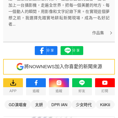
加上一台攝影機，走遍全世界，把每一個美麗的地方、每
一個動人的瞬間，用影像和文字記錄下來。在實現這個夢
想之前，我選擇先踏實地耕耘新聞現場，成為一名好記
者...
作品集
分享
分享
將NOWNEWS加入你喜愛的新聞來源
APP
追蹤
追蹤
好友
訂閱
GD演唱會
太妍
DPR IAN
少女時代
KiiiKiii