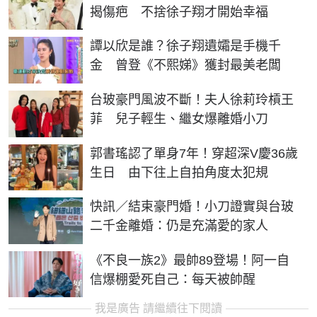
揭傷疤 不捨徐子翔才開始幸福
譚以欣是誰？徐子翔遺孀是手機千
金 曾登《不熙娣》獲封最美老闆
台玻豪門風波不斷！夫人徐莉玲槓王
菲 兒子輕生、繼女爆離婚小刀
郭書瑤認了單身7年！穿超深V慶36歲
生日 由下往上自拍角度太犯規
快訊／結束豪門婚！小刀證實與台玻
二千金離婚：仍是充滿愛的家人
《不良一族2》最帥89登場！阿一自
信爆棚愛死自己：每天被帥醒
我是廣告 請繼續往下閱讀