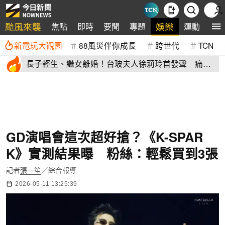
颱風來襲
娛樂
焦點
即時
要聞
專題
運動
全
新電玩大觀園
88風災伴你成長
跨世代
TCN
長子輕生、繼女離婚！台玻夫人徐莉玲首發聲 痛揭
徐子翔逝世真相
GD演唱會這次超好搶？《K-SPAR
K》實測結果曝 粉絲：輕鬆買到3張
記者
張一笙
／綜合報導
2026-05-11 13:25:39