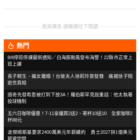
我是廣告 請繼續往下閱讀
熱門
8/8停班停課最新通知／白海豚颱風發布海警！22縣市正常上
班上課
長子輕生、繼女離婚！台玻夫人徐莉玲首發聲 痛揭徐子翔
逝世真相
道奇先發希恩被打到下放3A！羅伯斯罕見說重話：他太執著
投球機制
五六日咖啡優惠！7-11拿鐵買2送2、寄杯10送10 全家咖啡2
杯88元
波傑姆斯基要求2400萬美元年薪續約 勇士2027拚1億美元
薪資空間