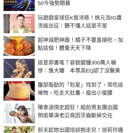
50今強勢開募
玩遊戲拿球狂K曾沛慈！姚元浩IG遭
洗版出征：聽不懂人話是不是
PR
超神減肥神器！橘子不要直接吃，加
點這個！體重天天下降
這是郭書瑤？容貌變腫300萬人嚇
慘：像大嬸 本尊高EQ認了沒醫美
PR
腹部脂肪的「剋星」找到了，常吃這
幾物，吃走大肚囊，瘦出小蠻腰
陳意涵情史超狂！組前男友團出國
倒追導演老公竟因牙齒斷掉交往
前夫趁她出國培訓抱走兒！徐莉玲痛