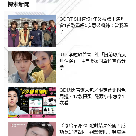
探索新聞
CORTIS出道沒1年又被罵！演唱
會1首歌重唱5次惹怒粉絲：當我盤
子
IU、李鐘碩曾害D社「提前曝光元
旦情侶」 4年後讓同單位宣布分
手
GD快閃店懶人包／限定台北粉色
周邊、17款扭蛋+隱藏小卡怎拿1
次看
《母胎單身2》配對結果公開！成
功竟是這2組 觀眾傻眼：幹嘛選