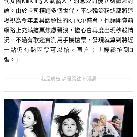
代女團KiiiKiii等人氣藝人，消息公開後立刻掀起討
論。由於卡司橫跨多個世代，不少韓流粉絲都將這
場視為今年最具話題性的K-POP盛會，也讓開賣前
網路上充滿搶票焦慮聲浪，擔心會再度出現秒殺情
況。不過有歌迷實測用手機搶票，發現就算到將近
一點仍有熱區票可以搶，直言：「輕鬆搶到3
張。」
我是廣告 請繼續往下閱讀