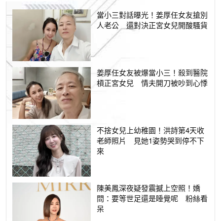
當小三對話曝光！姜厚任女友搶別
人老公 還對決正宮女兒開酸騷貨
姜厚任女友被爆當小三！殺到醫院
槓正宮女兒 情夫開刀被吵到心悸
不捨女兒上幼稚園！洪詩第4天收
老師照片 見她1姿勢哭到停不下
來
陳美鳳深夜疑發震撼上空照！嬌
問：要等世足還是睡覺呢 粉絲看
呆