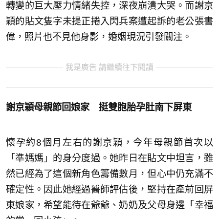
轉變的巨大壓力情緒失控，深夜崩潰大哭。而謝京
穎的貼文隻字未提正捲入閃兵案遭起訴的老公張書
偉，照片也不見他身影，婚姻現況引發關注。
我是廣告 請繼續往下閱讀
謝京穎母親節回娘家 挺雙胞胎孕肚南下屏東
懷孕約8個月左右的謝京穎，今年母親節首次以
「準媽媽」的身分度過。她昨日在貼文中坦言，雖
然已經為了這個新角色籌備數月，但心中仍充滿不
確定性。因此她經過醫師評估後，堅持在產前回屏
東娘家，希望能待在爺爺、奶奶及父母身邊「幸福