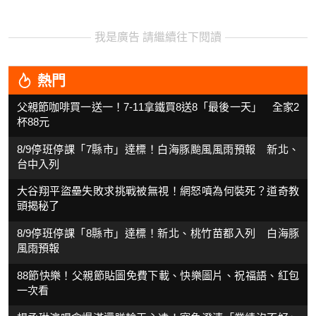
我是廣告 請繼續往下閱讀
熱門
父親節咖啡買一送一！7-11拿鐵買8送8「最後一天」 全家2
杯88元
8/9停班停課「7縣市」達標！白海豚颱風風雨預報 新北、
台中入列
大谷翔平盜壘失敗求挑戰被無視！網怒噴為何裝死？道奇教
頭揭秘了
8/9停班停課「8縣市」達標！新北、桃竹苗都入列 白海豚
風雨預報
88節快樂！父親節貼圖免費下載、快樂圖片、祝福語、紅包
一次看