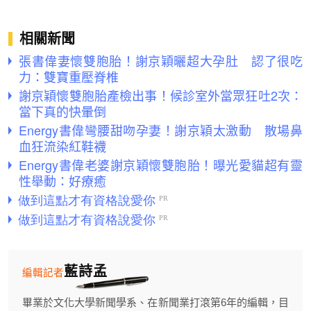
相關新聞
張書偉妻懷雙胞胎！謝京穎曬超大孕肚 認了很吃
力：雙寶重壓脊椎
謝京穎懷雙胞胎產檢出事！候診室外當眾狂吐2次：
當下真的快暈倒
Energy書偉彎腰甜吻孕妻！謝京穎太激動 散場鼻
血狂流染紅鞋襪
Energy書偉老婆謝京穎懷雙胞胎！曝光愛貓超有靈
性舉動：好療癒
藍詩孟
編輯記者
畢業於文化大學新聞學系、在新聞業打滾第6年的編輯，目