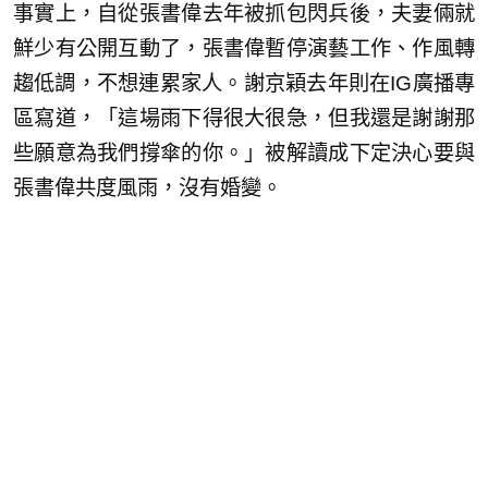
事實上，自從張書偉去年被抓包閃兵後，夫妻倆就
鮮少有公開互動了，張書偉暫停演藝工作、作風轉
趨低調，不想連累家人。謝京穎去年則在IG廣播專
區寫道，「這場雨下得很大很急，但我還是謝謝那
些願意為我們撐傘的你。」被解讀成下定決心要與
張書偉共度風雨，沒有婚變。