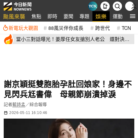
颱風來襲
娛樂
焦點
即時
要聞
專題
運動
全
新電玩大觀園
88風災伴你成長
跨世代
TCN
當小三對話曝光！姜厚任女友搶別人老公 還對決正
宮女兒開酸騷貨
謝京穎挺雙胞胎孕肚回娘家！身邊不
見閃兵尪書偉 母親節崩潰掉淚
記者
藍詩孟
／綜合報導
2026-05-11 16:10:46