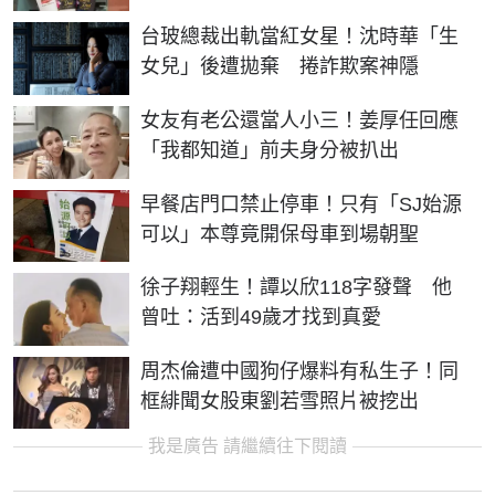
台玻總裁出軌當紅女星！沈時華「生
女兒」後遭拋棄 捲詐欺案神隱
女友有老公還當人小三！姜厚任回應
「我都知道」前夫身分被扒出
早餐店門口禁止停車！只有「SJ始源
可以」本尊竟開保母車到場朝聖
徐子翔輕生！譚以欣118字發聲 他
曾吐：活到49歲才找到真愛
周杰倫遭中國狗仔爆料有私生子！同
框緋聞女股東劉若雪照片被挖出
我是廣告 請繼續往下閱讀