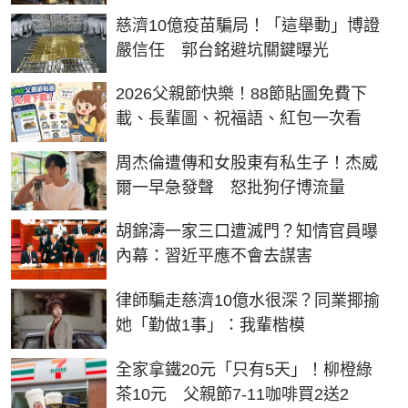
慈濟10億疫苗騙局！「這舉動」博證
嚴信任 郭台銘避坑關鍵曝光
2026父親節快樂！88節貼圖免費下
載、長輩圖、祝福語、紅包一次看
周杰倫遭傳和女股東有私生子！杰威
爾一早急發聲 怒批狗仔博流量
胡錦濤一家三口遭滅門？知情官員曝
內幕：習近平應不會去謀害
律師騙走慈濟10億水很深？同業揶揄
她「勤做1事」：我輩楷模
全家拿鐵20元「只有5天」！柳橙綠
茶10元 父親節7-11咖啡買2送2