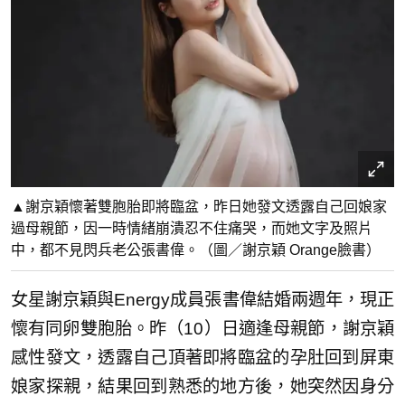
▲謝京穎懷著雙胞胎即將臨盆，昨日她發文透露自己回娘家
過母親節，因一時情緒崩潰忍不住痛哭，而她文字及照片
中，都不見閃兵老公張書偉。（圖／謝京穎 Orange 臉書）
女星謝京穎與Energy成員張書偉結婚兩週年，現正
懷有同卵雙胞胎。昨（10）日適逢母親節，謝京穎
感性發文，透露自己頂著即將臨盆的孕肚回到屏東
娘家探親，結果回到熟悉的地方後，她突然因身分