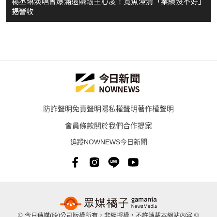
楊丞琳演唱會爆滿還賺輸王心凌！寬魚澄清「業績沒不好」
揭營收
防詐聲明
免責聲明
隱私權聲明
著作權聲明
會員條款
關於我們
合作提案
追蹤NOWNEWS今日新聞
© 今日傳媒(股)公司版權所有，非經授權，不許轉載本網站內容 ©