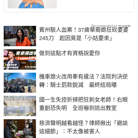
Recommended by
賓州駭人血案！37歲華裔媳狂砍婆婆
245刀 起因竟是「小姑要來」
PR
做到這點才有資格說愛你
機車熄火改用牽有違法？法院判決逆
轉：騎士罰款銳減 最終結局曝
國一生失控折掃把狂刺女老師！右眼
重創恐失明 全班嚇到逃出教室
慈濟聲明越看越怪？律師揪出「避談
這細節」：不太像被害人