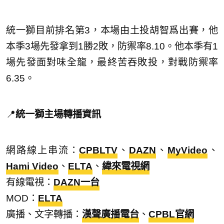
統一獅目前排名第3，本場由土投胡智爲出賽，他
本季3場先發拿到1勝2敗，防禦率8.10。他本季有1
場先發面對味全龍，最終苦吞敗投，對戰防禦率
6.35。
📍
統一獅
主場轉播資訊
網路線上串流：
CPBLTV
、
DAZN
、
MyVideo
、
Hami Video
、
ELTA
、
緯來電視網
有線電視：
DAZN一台
MOD：
ELTA
廣播、文字轉播：
漢聲廣播電台
、
CPBL官網