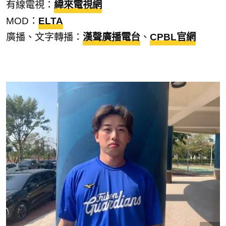
有線電視：
緯來電視網
MOD：
ELTA
廣播、文字轉播：
漢聲廣播電台
、
CPBL官網