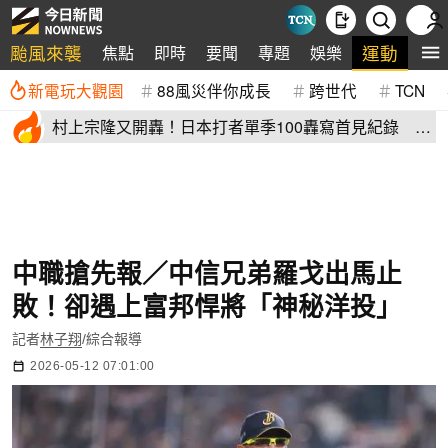
颱風來襲
運動
焦點
即時
要聞
專題
娛樂
全
新電玩大觀園
88風災伴你成長
跨世代
TCN
村上宗隆又開轟！日本打者單季100轟寫首見紀錄 這
2人加入差太多
中職搶先報／中信兄弟羅戈出馬止
敗！卻遇上富邦悍將「神秘洋投」
記者
林子翔
/綜合報導
2026-05-12 07:01:00