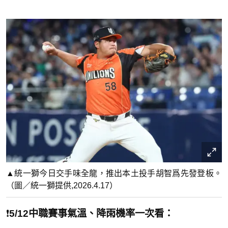
▲統一獅今日交手味全龍，推出本土投手胡智爲先發登板。
（圖／統一獅提供,2026.4.17）
❗️
5/12中職賽事氣溫、降雨機率一次看：