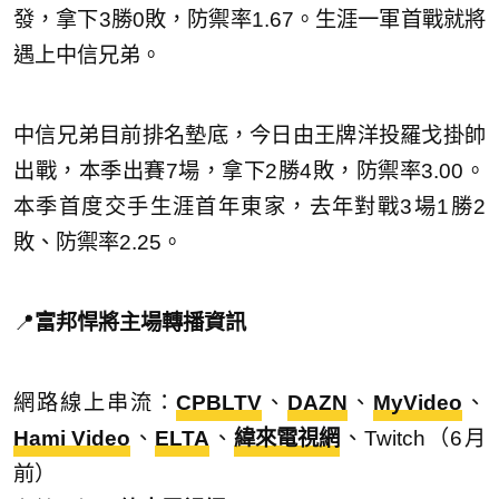
發，拿下3勝0敗，防禦率1.67。生涯一軍首戰就將
遇上中信兄弟。
中信兄弟目前排名墊底，今日由王牌洋投羅戈掛帥
出戰，本季出賽7場，拿下2勝4敗，防禦率3.00。
本季首度交手生涯首年東家，去年對戰3場1勝2
敗、防禦率2.25。
📍
富邦悍將主場轉播資訊
網路線上串流：
CPBLTV
、
DAZN
、
MyVideo
、
Hami Video
、
ELTA
、
緯來電視網
、Twitch（6月
前）