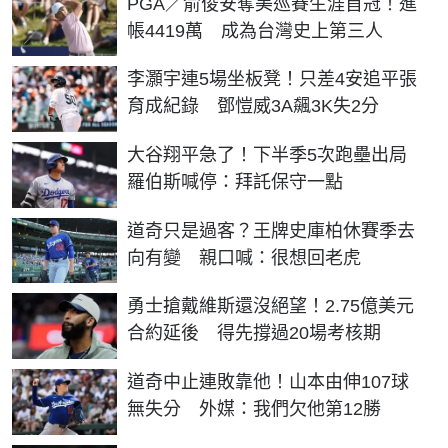
PGA／俞俊安奪美巡賽生涯首冠！進
帳4419萬 成為台灣史上第三人
李灝宇連5場坐板凳！只差4安追平張
育成紀錄 鄧愷威3A飆3K失2分
大谷翔平急了！下半季5次跑壘出局
羅伯斯喊停：拜託保守一點
道奇只是過客？王牌史庫柏休賽季去
向有變 親口喊：很想回老虎
勇士搶戴維斯還沒絕望！2.75億美元
合約延後 得先撐過20場考核期
道奇中止連敗靠他！山本由伸107球
無失分 外媒：我們欠他第12勝