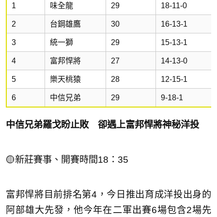
1
味全龍
29
18-11-0
2
台鋼雄鷹
30
16-13-1
3
統一獅
29
15-13-1
4
富邦悍將
27
14-13-0
5
樂天桃猿
28
12-15-1
6
中信兄弟
29
9-18-1
中信兄弟羅戈盼止敗 卻遇上富邦悍將神秘洋投
🟡新莊賽事、開賽時間18：35
富邦悍將目前排名第4，今日推出育成洋投出身的
阿部雄大先發，他今年在二軍出賽6場包含2場先