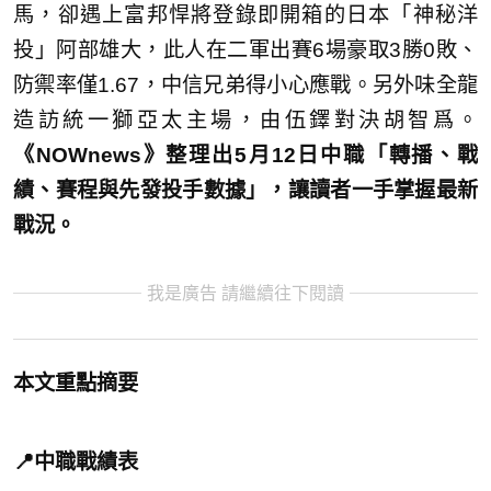
馬，卻遇上富邦悍將登錄即開箱的日本「神秘洋
投」阿部雄大，此人在二軍出賽6場豪取3勝0敗、
防禦率僅1.67，中信兄弟得小心應戰。另外味全龍
造訪統一獅亞太主場，由伍鐸對決胡智爲。
《NOWnews》整理出5月12日中職「轉播、戰
績、賽程與先發投手數據」，讓讀者一手掌握最新
戰況。
我是廣告 請繼續往下閱讀
本文重點摘要
📍中職戰績表