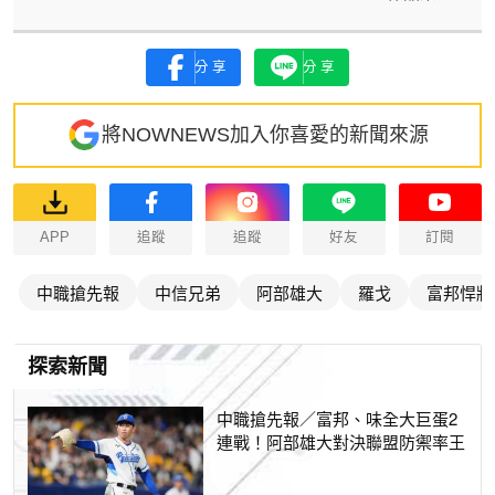
分享
分享
將NOWNEWS加入你喜愛的新聞來源
APP
追蹤
追蹤
好友
訂閱
中職搶先報
中信兄弟
阿部雄大
羅戈
富邦悍將
探索新聞
中職搶先報／富邦、味全大巨蛋2
連戰！阿部雄大對決聯盟防禦率王