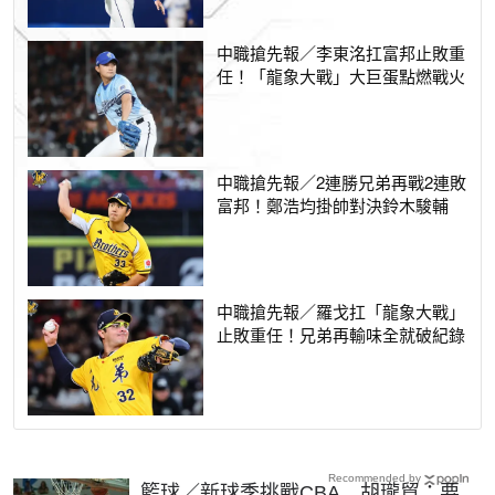
中職搶先報／李東洺扛富邦止敗重
任！「龍象大戰」大巨蛋點燃戰火
中職搶先報／2連勝兄弟再戰2連敗
富邦！鄭浩均掛帥對決鈴木駿輔
中職搶先報／羅戈扛「龍象大戰」
止敗重任！兄弟再輸味全就破紀錄
Recommended by
籃球／新球季挑戰CBA 胡瓏貿：要