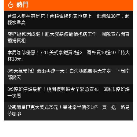
熱門
台灣人新神鞋是它！台積電魏哲家也穿上 低調藏38年：超
輕水準高
突猝逝死因成謎！肥大叔暴瘦遭猜抱病工作 團隊宣布開直
播揭真相
本周咖啡優惠！7-11美式拿鐵買2送2 寄杯買10送10「特大
杯18元」
8/9天氣預報》豪雨再炸一天！白海豚颱風明天才走 下周南
部變天
8/9停班停課最新！桃園復興區今早緊急宣布 3縣市停班課
一次看
父親節星巴克大美式75元！星冰樂半價多1杯 買一送一路易
莎咖啡