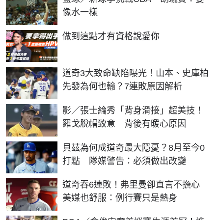
像水一樣
PR
做到這點才有資格說愛你
道奇3大致命缺陷曝光！山本、史庫柏
先發為何也輸？7連敗原因解析
影／張士綸秀「背身滑接」超美技！
羅戈脫帽致意 背後有暖心原因
貝茲為何成道奇最大隱憂？8月至今0
打點 隊媒警告：必須做出改變
道奇吞6連敗！弗里曼卻直言不擔心
美媒也舒服：例行賽只是熱身