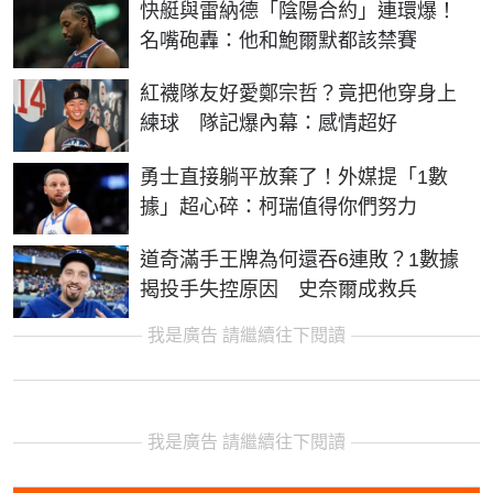
快艇與雷納德「陰陽合約」連環爆！
名嘴砲轟：他和鮑爾默都該禁賽
紅襪隊友好愛鄭宗哲？竟把他穿身上
練球 隊記爆內幕：感情超好
勇士直接躺平放棄了！外媒提「1數
據」超心碎：柯瑞值得你們努力
道奇滿手王牌為何還吞6連敗？1數據
揭投手失控原因 史奈爾成救兵
我是廣告 請繼續往下閱讀
我是廣告 請繼續往下閱讀