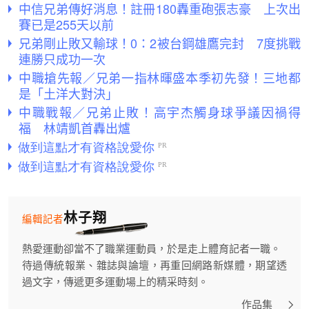
中信兄弟傳好消息！註冊180轟重砲張志豪 上次出
賽已是255天以前
兄弟剛止敗又輸球！0：2被台鋼雄鷹完封 7度挑戰
連勝只成功一次
中職搶先報／兄弟一指林暉盛本季初先發！三地都
是「土洋大對決」
中職戰報／兄弟止敗！高宇杰觸身球爭議因禍得
福 林靖凱首轟出爐
林子翔
編輯記者
熱愛運動卻當不了職業運動員，於是走上體育記者一職。
待過傳統報業、雜誌與論壇，再重回網路新媒體，期望透
過文字，傳遞更多運動場上的精采時刻。
作品集