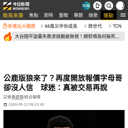
颱風來襲
運動
焦點
即時
要聞
專題
娛樂
全
新電玩大觀園
88風災伴你成長
跨世代
TCN
大谷翔平盜壘失敗求挑戰被無視！網怒噴為何裝死？
道奇教頭揭秘了
公鹿版狼來了？再度開放報價字母哥
卻沒人信 球迷：真被交易再說
記者
黃建霖
/綜合報導
2026-05-12 09:23:45