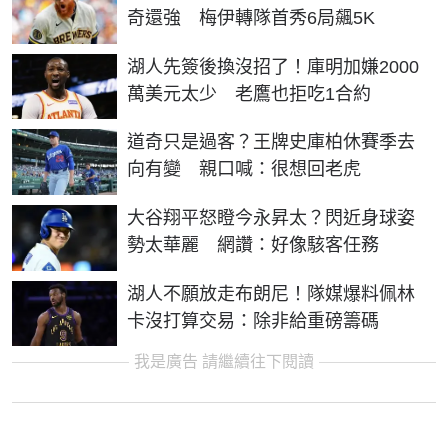
奇還強 梅伊轉隊首秀6局飆5K
湖人先簽後換沒招了！庫明加嫌2000
萬美元太少 老鷹也拒吃1合約
道奇只是過客？王牌史庫柏休賽季去
向有變 親口喊：很想回老虎
大谷翔平怒瞪今永昇太？閃近身球姿
勢太華麗 網讚：好像駭客任務
湖人不願放走布朗尼！隊媒爆料佩林
卡沒打算交易：除非給重磅籌碼
我是廣告 請繼續往下閱讀