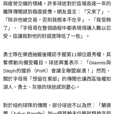
與疲勞交織的情緒。許多球迷對於這場長達一年的
離隊傳聞感到極度疲憊。網友直言：「又來了」、
「除非他被交易，否則我根本不在乎」、「我受夠
了」、「字母哥在整個過程中都表現得讓人難以忍
受。這讓我對他的好感度降低了一些」。
勇士隊在樂透抽籤後確認手握第11順位選秀權，其
奪標動向備受矚目。球迷興奮表示：「Giannis與
Steph的擋拆（PnR）會讓全聯盟崩潰！」然而，
關於字母哥「想留在東部」的傳聞也讓西區強權如
湖人、勇士、灰狼的球迷感到憂心。
對於紐約球隊的傳聞，部分球迷不以為然：「蘭德
爾（Julius Randle）加一個首輪末位籤就想換字母