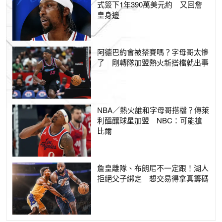
式簽下1年390萬美元約 又回詹
皇身邊
阿德巴約會被禁賽嗎？字母哥太慘
了 剛轉隊加盟熱火新搭檔就出事
NBA／熱火誰和字母哥搭檔？傳萊
利醞釀球星加盟 NBC：可能搶
比爾
詹皇離隊、布朗尼不一定跟！湖人
拒絕父子綁定 想交易得拿真籌碼