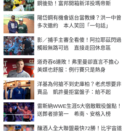
鋼後勁！富邦開箱新洋投瑪帝斯
陽岱鋼有機會返台當教練？洪一中曾
多次邀約 本人笑回「一句話」
影／捕手主審全看傻！阿拉耶茲閃過
觸殺無路可逃 直接走回休息區
道奇吞6連敗！弗里曼卻直言不擔心
美媒也舒服：例行賽只是熱身
洋基為何搶不到史庫柏？老虎想要非
賣品 凱許曼拒當盤子：給不起
雷斯納WWE生涯5大宿敵戰役盤點！
送葬者排第一 希南、安格入榜
釀酒人全大聯盟最快72勝！比宇宙道