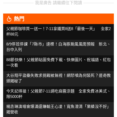
我是廣告 請繼續往下閱讀
熱門
父親節咖啡買一送一！7-11拿鐵買8送8「最後一天」 全家2
杯88元
8/9停班停課「7縣市」達標！白海豚颱風風雨預報 新北、
台中入列
88節快樂！父親節貼圖免費下載、快樂圖片、祝福語、紅包
一次看
大谷翔平盜壘失敗求挑戰被無視！網怒噴為何裝死？道奇教
頭揭秘了
今天記得搶！父親節7-11請吃麻醬涼麵 全家免費冰美式、
限5000杯
楊丞琳演唱會爆滿還賺輸王心凌！寬魚澄清「業績沒不好」
揭營收