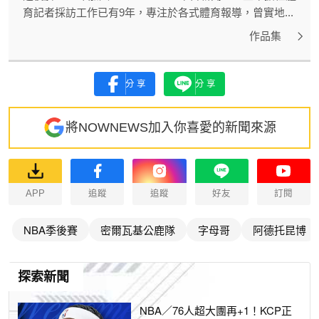
育記者採訪工作已有9年，專注於各式體育報導，曾實地...
作品集
分享
分享
將NOWNEWS加入你喜愛的新聞來源
APP
追蹤
追蹤
好友
訂閱
NBA季後賽
密爾瓦基公鹿隊
字母哥
阿德托昆博
探索新聞
NBA／76人超大團再+1！KCP正