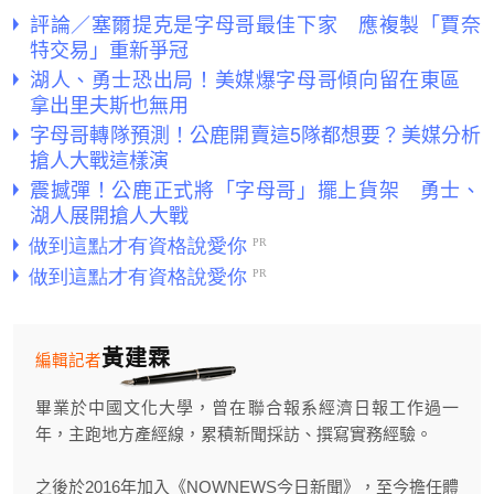
評論／塞爾提克是字母哥最佳下家 應複製「賈奈
特交易」重新爭冠
湖人、勇士恐出局！美媒爆字母哥傾向留在東區
拿出里夫斯也無用
字母哥轉隊預測！公鹿開賣這5隊都想要？美媒分析
搶人大戰這樣演
震撼彈！公鹿正式將「字母哥」擺上貨架 勇士、
湖人展開搶人大戰
黃建霖
編輯記者
畢業於中國文化大學，曾在聯合報系經濟日報工作過一
年，主跑地方產經線，累積新聞採訪、撰寫實務經驗。
之後於2016年加入《NOWNEWS今日新聞》，至今擔任體