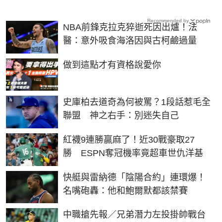
Recommended by
NBA前鋒克拉克猝逝死因出爐！法
醫：意外吸食海洛因與古柯鹼過量
PR
做到這點才有資格說愛你
史庫柏去道奇為何被罵？1段話惹毛全
聯盟 神之右手：別迷失自己
紅襪9連勝贏麻了！近30戰豪取27
勝 ESPN奪冠機率竟超車世仇洋基
快艇與雷納德「陰陽合約」連環爆！
名嘴砲轟：他和鮑爾默都該禁賽
中職搶先報／兄弟潛力左投掛帥戰台