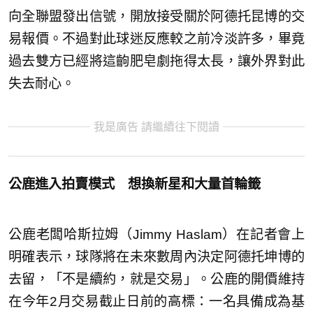
向全聯盟發出信號，開放接受關於阿德托昆博的交
易報價。不過對此球迷反應較之前冷淡許多，畢竟
過去雙方已經將這齣肥皂劇拖得太長，讓外界對此
失去耐心。
我是廣告 請繼續往下閱讀
公鹿進入拍賣模式 想換新星和大量首輪籤
公鹿老闆哈斯拉姆（Jimmy Haslam）在記者會上
明確表示，球隊將在未來數周內決定阿德托坤博的
去留，「不是續約，就是交易」。公鹿的開價維持
在今年2月交易截止日前的高標：一名具備成為基