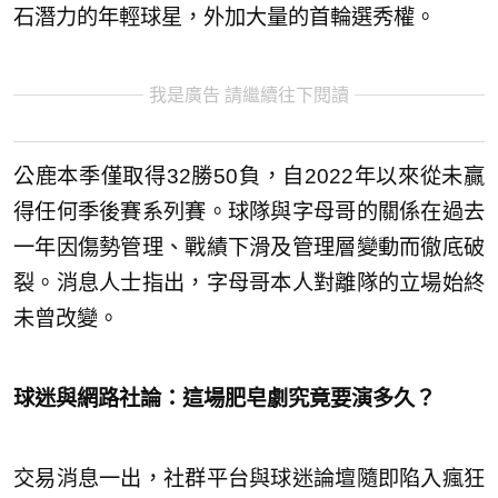
石潛力的年輕球星，外加大量的首輪選秀權。
我是廣告 請繼續往下閱讀
公鹿本季僅取得32勝50負，自2022年以來從未贏
得任何季後賽系列賽。球隊與字母哥的關係在過去
一年因傷勢管理、戰績下滑及管理層變動而徹底破
裂。消息人士指出，字母哥本人對離隊的立場始終
未曾改變。
球迷與網路社論：這場肥皂劇究竟要演多久？
交易消息一出，社群平台與球迷論壇隨即陷入瘋狂