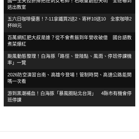
國一生失控折掃把狂刺女老師！右眼重創恐失明 全班嚇到
逃出教室
五六日咖啡優惠！7-11拿鐵買2送2、寄杯10送10 全家咖啡2
杯88元
百萬網紅肥大叔是誰？從不會煮飯到年營收破億 國台語教
煮菜爆紅
颱風動態整理！白海豚「路徑、登陸點、風雨、停班停課機
率」一覽
2026防空演習台南、高雄今登場！管制時間、高速公路能開
嗎一次看
游到黑潮補血！白海豚「暴風圈貼北台灣」 4縣市有機會停
班停課