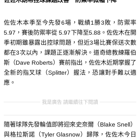
佐佐木朗希控球課題改善 防禦率微幅下降
佐佐木本季至今先發6場，戰績1勝3敗，防禦率
5.97，賽後防禦率從 5.97下降至5.88。佐佐木在開
季初期雖暴露出控球問題，但近3場比賽保送次數
都在3次以內，課題正逐漸解決。道奇總教練羅伯
斯（Dave Roberts）賽前指出，佐佐木近期掌握了
全新的指叉球（Splitter）握法，恐讓對手難以適
應。
我是廣告 請繼續往下閱讀
隨著球隊先發輪值即將迎來史奈爾（Blake Snell）
與格拉斯諾（Tyler Glasnow）歸隊，佐佐木今日