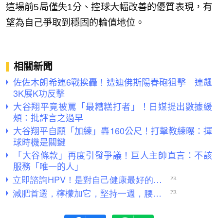
這場前5局僅失1分、控球大幅改善的優質表現，有
望為自己爭取到穩固的輪值地位。
相關新聞
佐佐木朗希連6戰挨轟！遭迪佛斯陽春砲狙擊 連飆
3K展K功反擊
大谷翔平竟被罵「最糟糕打者」！日媒提出數據緩
頰：批評言之過早
大谷翔平自願「加練」轟160公尺！打擊教練曝：揮
球時機是關鍵
「大谷條款」再度引發爭議！巨人主帥直言：不該
服務「唯一的人」