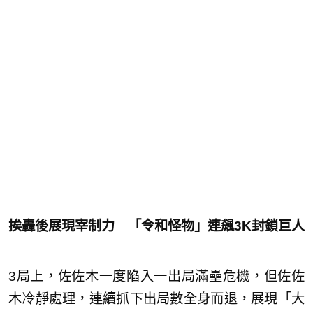
挨轟後展現宰制力 「令和怪物」連飆3K封鎖巨人
3局上，佐佐木一度陷入一出局滿壘危機，但佐佐
木冷靜處理，連續抓下出局數全身而退，展現「大