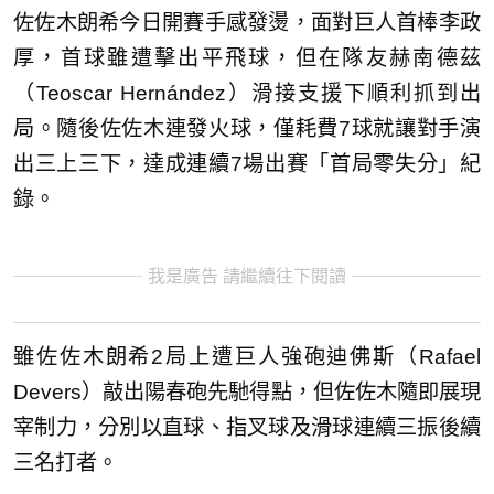
佐佐木朗希今日開賽手感發燙，面對巨人首棒李政
厚，首球雖遭擊出平飛球，但在隊友赫南德茲
（Teoscar Hernández）滑接支援下順利抓到出
局。隨後佐佐木連發火球，僅耗費7球就讓對手演
出三上三下，達成連續7場出賽「首局零失分」紀
錄。
我是廣告 請繼續往下閱讀
雖佐佐木朗希2局上遭巨人強砲迪佛斯（Rafael
Devers）敲出陽春砲先馳得點，但佐佐木隨即展現
宰制力，分別以直球、指叉球及滑球連續三振後續
三名打者。