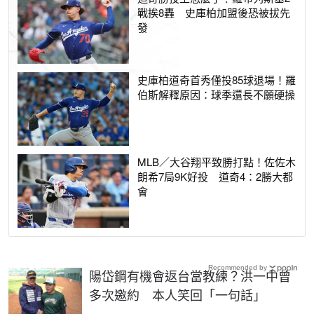
戰挨8轟 史庫柏加盟後恐被拔先
發
史庫柏道奇首秀僅投85球退場！羅
伯斯解釋原因：球季還長不願硬操
MLB／大谷翔平致勝打點！佐佐木
朗希7局9K好投 道奇4：2勝大都
會
Recommended by
陽岱鋼有機會返台當教練？洪一中曾
多次邀約 本人笑回「一句話」