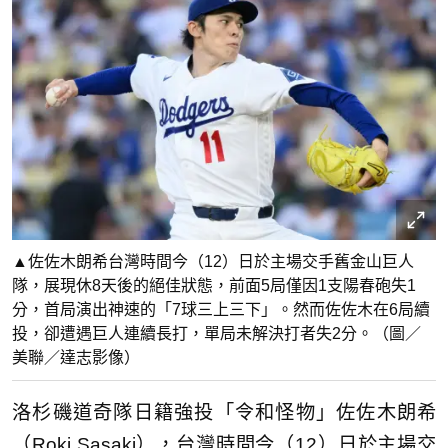
▲佐佐木朗希台灣時間今（12）日於主場交手舊金山巨人
隊，展現休8天後的絕佳狀態，前面5局僅因1支陽春砲失1
分，首局演出神速的「7球三上三下」。然而佐佐木在6局續
投，卻遭遇巨人連續長打，單局未解決打者失2分。（圖／
美聯／達志影像）
洛杉磯道奇隊日籍強投「令和怪物」佐佐木朗希
（Roki Sasaki），台灣時間今（12）日於主場交