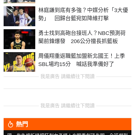
林庭謙到底有多強？中媒分析「3大優
勢」 回歸台籃宛如降維打擊
勇士找到高砲台接班人？NBC預測荷
蘭前鋒爆發 206公分擅長抓籃板
周儀翔重返職籃加盟新北國王！上季
SBL場均15分 喊話我準備好了
我是廣告 請繼續往下閱讀
我是廣告 請繼續往下閱讀
熱門