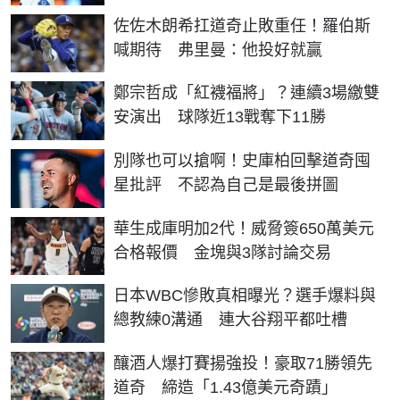
佐佐木朗希扛道奇止敗重任！羅伯斯
喊期待 弗里曼：他投好就贏
鄭宗哲成「紅襪福將」？連續3場繳雙
安演出 球隊近13戰奪下11勝
別隊也可以搶啊！史庫柏回擊道奇囤
星批評 不認為自己是最後拼圖
華生成庫明加2代！威脅簽650萬美元
合格報價 金塊與3隊討論交易
日本WBC慘敗真相曝光？選手爆料與
總教練0溝通 連大谷翔平都吐槽
釀酒人爆打賽揚強投！豪取71勝領先
道奇 締造「1.43億美元奇蹟」