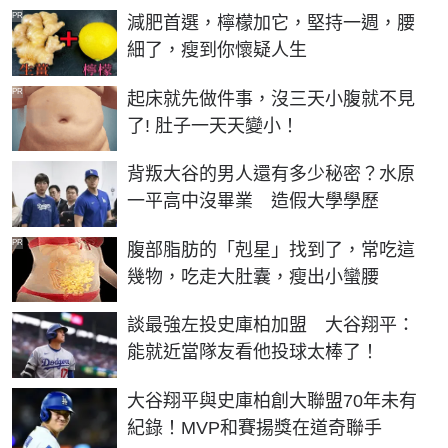
PR
減肥首選，檸檬加它，堅持一週，腰
細了，瘦到你懷疑人生
PR
起床就先做件事，沒三天小腹就不見
了! 肚子一天天變小！
背叛大谷的男人還有多少秘密？水原
一平高中沒畢業 造假大學學歷
PR
腹部脂肪的「剋星」找到了，常吃這
幾物，吃走大肚囊，瘦出小蠻腰
談最強左投史庫柏加盟 大谷翔平：
能就近當隊友看他投球太棒了！
大谷翔平與史庫柏創大聯盟70年未有
紀錄！MVP和賽揚獎在道奇聯手