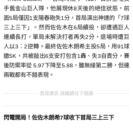
手舊金山巨人隊，他展現休8天後的絕佳狀態，前
面5局僅因1支陽春砲失1分，首局演出神速的「7球
三上三下」。然而佐佐木在6局續投，卻遭遇巨人
連續長打，單局未解決打者再失2分，退場時遭巨
人以3：2逆轉。最終佐佐木朗希主投5局，用91球
繳5K，共被敲出6支安打包含1轟、失3自責分，賽
後防禦率從 5.97下降至5.88，雖無緣第二勝，但連
兩戰都有不錯表現。
我是廣告 請繼續往下閱讀
閃電開局！佐佐木朗希7球收下首局三上三下