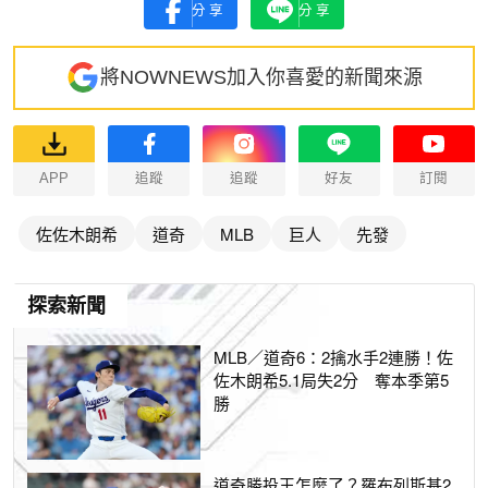
分享
分享
將NOWNEWS加入你喜愛的新聞來源
APP
追蹤
追蹤
好友
訂閱
佐佐木朗希
道奇
MLB
巨人
先發
探索新聞
MLB／道奇6：2擒水手2連勝！佐
佐木朗希5.1局失2分 奪本季第5
勝
道奇勝投王怎麼了？羅布列斯基2