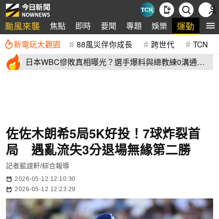
颱風來襲
運動
焦點
即時
要聞
專題
娛樂
全
新電玩大觀園
88風災伴你成長
跨世代
TCN
日本WBC慘敗真相曝光？選手爆料與總教練0溝通
連大谷翔平都吐槽
佐佐木朗希5局5K好投！7球炸裂首
局 遇亂流失3分退場無緣第二勝
記者藍誼軒/綜合報導
2026-05-12 12:10:30
2026-05-12 12:23:29