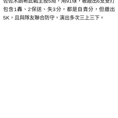
佐佐木朗希此戰主投5局，用91球，被敲出6支安打
包含1轟、2保送、失3分，都是自責分，但繳出
5K，且與隊友聯合防守，演出多次三上三下。