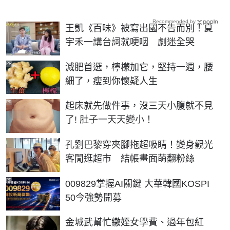
Recommended by
王凱《百味》被寫出國不告而別！夏
宇禾一講台詞就哽咽 劇迷全哭
PR
減肥首選，檸檬加它，堅持一週，腰
細了，瘦到你懷疑人生
PR
起床就先做件事，沒三天小腹就不見
了! 肚子一天天變小！
孔劉巴黎穿夾腳拖超吸睛！變身觀光
客閒逛超市 結帳畫面萌翻粉絲
PR
009829掌握AI關鍵 大華韓國KOSPI
50今強勢開募
金城武幫忙繳姪女學費、過年包紅