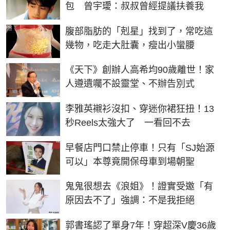
包 曾宇璦：叔叔曾經提議扶養我
PR
腹部脂肪的「剋星」找到了，常吃這
幾物，吃走大肚囊，瘦出小蠻腰
《天下》創辦人高希均90歲離世！家
人遵遺囑不設靈堂、不辦告別式
李雅英襯衫沒扣、穿迷你裙狂扭！13
秒Reels太強大了 一看回不去
早餐店門口禁止停車！只有「SJ始源
可以」本尊竟開保母車到場朝聖
鬼鬼很想去《浪姐》！證實受邀「有
原因去不了」強調：不是我拒絕
郭書瑤認了單身7年！穿超深V慶36歲