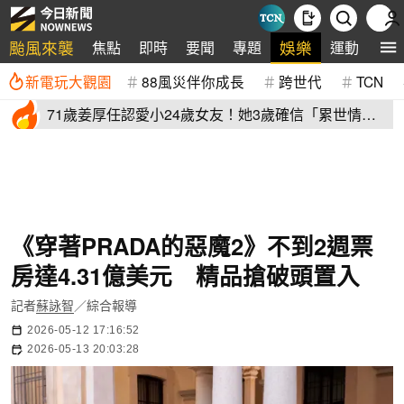
颱風來襲
娛樂
焦點
即時
要聞
專題
運動
全
新電玩大觀園
88風災伴你成長
跨世代
TCN
71歲姜厚任認愛小24歲女友！她3歲確信「累世情
緣」小一寫信示愛
《穿著PRADA的惡魔2》不到2週票
房達4.31億美元 精品搶破頭置入
記者
蘇詠智
／綜合報導
2026-05-12 17:16:52
2026-05-13 20:03:28