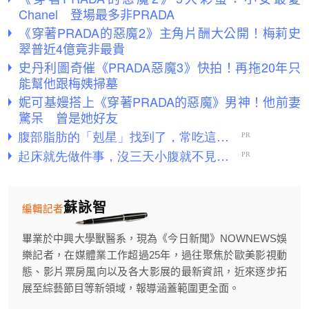
Chanel 登場最多非PRADA
《穿著PRADA的惡魔2》主角片酬大公開！梅莉史
翠普近4億竟非最貴
史丹利圖奇催《PRADA惡魔3》快拍！再拖20年只
能幫他跟梅姨掃墓
妮可基嫚搭上《穿著PRADA的惡魔》男神！他前妻
驚呆 曾是她好友
蘇詠智
編輯記者
畢業於中興大學獸醫系，現為《今日新聞》NOWNEWS娛
樂記者，在媒體業工作超過25年，過往聚焦於歐美影視動
態、影片票房風向以及各大影展的最新資訊，近來逐步拓
展至綜藝節目等新領域，報導涵蓋範圍更全面。