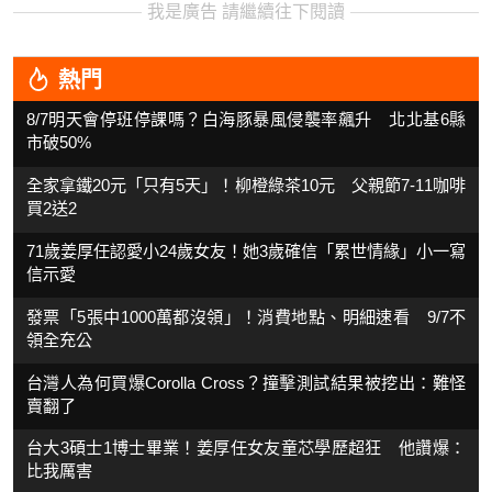
我是廣告 請繼續往下閱讀
熱門
8/7明天會停班停課嗎？白海豚暴風侵襲率飆升 北北基6縣
市破50%
全家拿鐵20元「只有5天」！柳橙綠茶10元 父親節7-11咖啡
買2送2
71歲姜厚任認愛小24歲女友！她3歲確信「累世情緣」小一寫
信示愛
發票「5張中1000萬都沒領」！消費地點、明細速看 9/7不
領全充公
台灣人為何買爆Corolla Cross？撞擊測試結果被挖出：難怪
賣翻了
台大3碩士1博士畢業！姜厚任女友童芯學歷超狂 他讚爆：
比我厲害