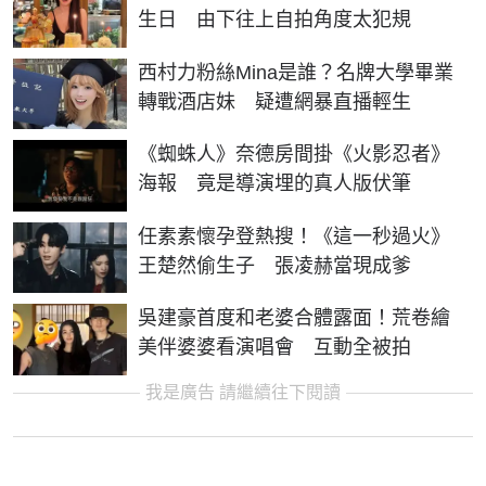
生日 由下往上自拍角度太犯規
西村力粉絲Mina是誰？名牌大學畢業
轉戰酒店妹 疑遭網暴直播輕生
《蜘蛛人》奈德房間掛《火影忍者》
海報 竟是導演埋的真人版伏筆
任素素懷孕登熱搜！《這一秒過火》
王楚然偷生子 張凌赫當現成爹
吳建豪首度和老婆合體露面！荒卷繪
美伴婆婆看演唱會 互動全被拍
我是廣告 請繼續往下閱讀