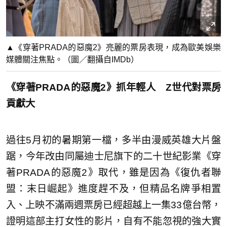
▲《穿著PRADA的惡魔2》亮麗的票房表現，成為歐美娛樂
媒體關注焦點。（圖／翻攝自IMDb）
《穿著PRADA的惡魔2》抓年輕人 Z世代對票房
貢獻大
過往5月初的暑期第一檔，多半由漫威英雄大片盤
踞，今年改由同屬迪士尼旗下的二十世紀影業《穿
著PRADA的惡魔2》取代，雖是因為《復仇者聯
盟：末日崛起》進度趕不及，但精品名牌爭相置
入、上映不滿兩週票房已經超越上一集33億台幣，
證明這部主打女性的影片，自有不能忽視的強大實