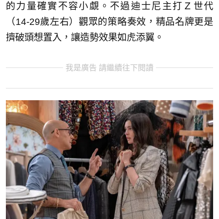
的力量確實不容小覷。不過迪士尼主打Ｚ世代
（14-29歲左右）觀眾的策略奏效，精品名牌更是
擠破頭想置入，讓造勢效果如虎添翼。
我是廣告 請繼續往下閱讀