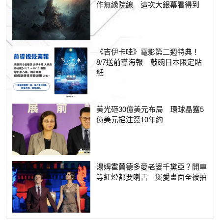
作無緣院線 這次大銀幕看得到
《吉伊卡哇》電影第二週特典！
8/7送前導海報 敲碗日本限定貼
紙
美光砸30億美元布局 環球晶獲5
億美元挹注簽10年約
湯姆霍蘭德多愛老婆千黛亞？開車
等紅燈都要喇舌 煲愛畫面全被拍