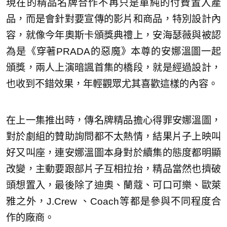
現在的精品名牌合作不再只是單純的付費置入產
品，而是會針對要宣傳的影片和商品，特別設計內
容，就像今年奧斯卡頒獎典禮上，安海瑟薇與被認
為是《穿著PRADA的惡魔》本尊的安娜溫圖一起
頒獎，兩人上演暗諷首集的橋段，就是經過設計，
也收到不錯效果，年輕觀眾尤其喜歡這樣的內容。
在上一集推出時，傳名牌精品擔心得罪安娜溫圖，
對於劇組的贊助詢問都不太熱情，結果片子上映叫
好又叫座，連安娜溫圖本身對於續集的態度都明顯
改變，主動要跟部片子互相拉抬，精品當然也擠破
頭想置入，最後除了迪奧、蘭蔻、可口可樂、歐萊
雅之外，J.Crew 、Coach等都是參與不同程度合
作的廠商。