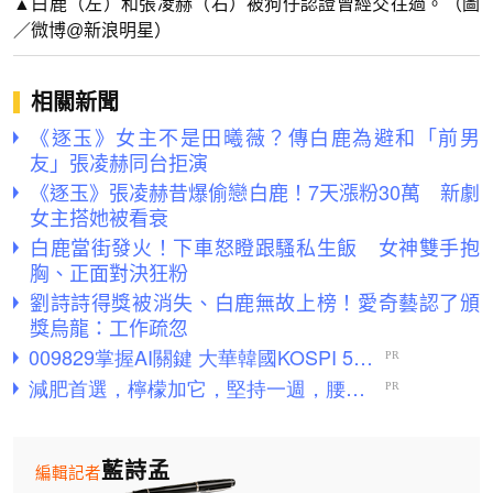
▲白鹿（左）和張凌赫（右）被狗仔認證曾經交往過。（圖
／微博@新浪明星）
相關新聞
《逐玉》女主不是田曦薇？傳白鹿為避和「前男
友」張凌赫同台拒演
《逐玉》張凌赫昔爆偷戀白鹿！7天漲粉30萬 新劇
女主搭她被看衰
白鹿當街發火！下車怒瞪跟騷私生飯 女神雙手抱
胸、正面對決狂粉
劉詩詩得獎被消失、白鹿無故上榜！愛奇藝認了頒
獎烏龍：工作疏忽
藍詩孟
編輯記者