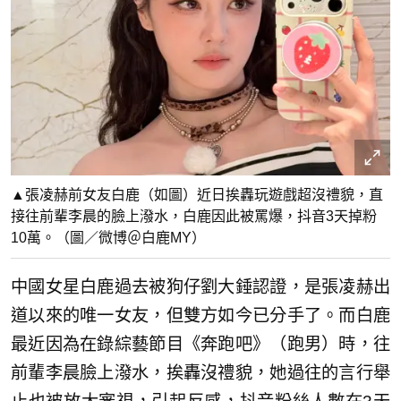
▲張凌赫前女友白鹿（如圖）近日挨轟玩遊戲超沒禮貌，直
接往前輩李晨的臉上潑水，白鹿因此被罵爆，抖音3天掉粉
10萬。（圖／微博＠白鹿MY）
中國女星白鹿過去被狗仔劉大錘認證，是張凌赫出
道以來的唯一女友，但雙方如今已分手了。而白鹿
最近因為在錄綜藝節目《奔跑吧》（跑男）時，往
前輩李晨臉上潑水，挨轟沒禮貌，她過往的言行舉