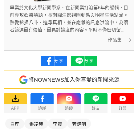
畢業於文化大學新聞學系、在新聞業打滾第6年的編輯，目
前專攻娛樂議題，長期關注影視圈動態與明星生活點滴。
熱愛挖掘八卦、追尋真相，並在龐雜的訊息洪流中，為讀
者篩選最有價值、最具討論度的內容。平時不僅密切留...
作品集
分享
分享
將NOWNEWS加入你喜愛的新聞來源
APP
追蹤
追蹤
好友
訂閱
白鹿
張凌赫
李晨
奔跑吧