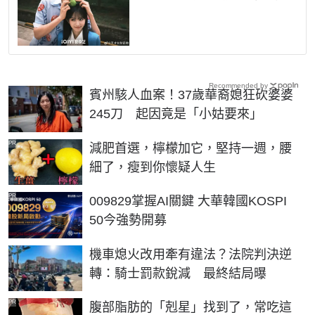
Recommended by
賓州駭人血案！37歲華裔媳狂砍婆婆
245刀 起因竟是「小姑要來」
PR
減肥首選，檸檬加它，堅持一週，腰
細了，瘦到你懷疑人生
PR
009829掌握AI關鍵 大華韓國KOSPI
50今強勢開募
機車熄火改用牽有違法？法院判決逆
轉：騎士罰款銳減 最終結局曝
PR
腹部脂肪的「剋星」找到了，常吃這