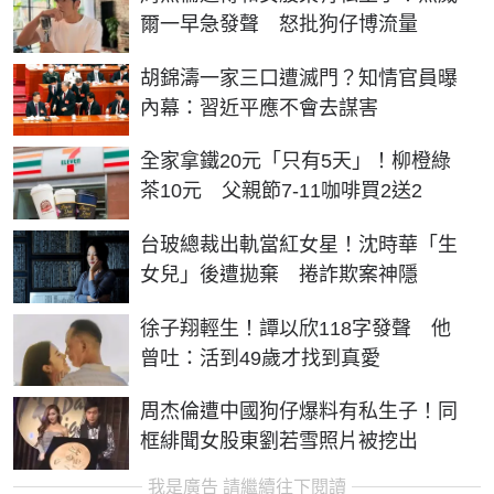
爾一早急發聲 怒批狗仔博流量
胡錦濤一家三口遭滅門？知情官員曝
內幕：習近平應不會去謀害
全家拿鐵20元「只有5天」！柳橙綠
茶10元 父親節7-11咖啡買2送2
台玻總裁出軌當紅女星！沈時華「生
女兒」後遭拋棄 捲詐欺案神隱
徐子翔輕生！譚以欣118字發聲 他
曾吐：活到49歲才找到真愛
周杰倫遭中國狗仔爆料有私生子！同
框緋聞女股東劉若雪照片被挖出
我是廣告 請繼續往下閱讀