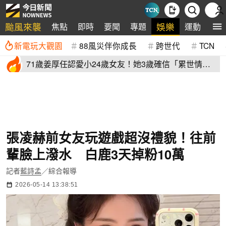
颱風來襲
娛樂
焦點
即時
要聞
專題
運動
全
新電玩大觀園
88風災伴你成長
跨世代
TCN
71歲姜厚任認愛小24歲女友！她3歲確信「累世情
緣」小一寫信示愛
張凌赫前女友玩遊戲超沒禮貌！往前
輩臉上潑水 白鹿3天掉粉10萬
記者
藍詩孟
／綜合報導
2026-05-14 13:38:51