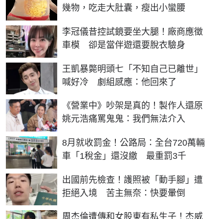
幾物，吃走大肚囊，瘦出小蠻腰
李冠儀昔控試鏡要坐大腿！廠商應徵
車模 卻是當伴遊還要脫衣驗身
王凱暴斃明頭七「不知自己已離世」
喊好冷 劇組感應：他回來了
《營業中》吵架是真的！製作人還原
姚元浩痛罵鬼鬼：我們無法介入
8月就收罰金！公路局：全台720萬輛
車「1稅金」還沒繳 最重罰3千
出國前先檢查！護照被「動手腳」遭
拒絕入境 苦主無奈：快要暈倒
周杰倫遭傳和女股東有私生子！杰威