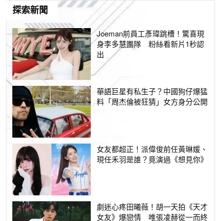
探索新聞
Joeman前員工彥瑋跳槽！驚喜現
身李多慧團隊 粉絲看新片1秒認
出
華語巨星有私生子？中國狗仔爆猛
料「周杰倫被狂猜」女方身分公開
女友都超正！派偉俊前任黃琳媛、
現任禾羽是誰？竟演過《想見你》
劇迷心疼田曦薇！胡一天拍《天才
女友》爆戀情 唯張凌赫從一而終