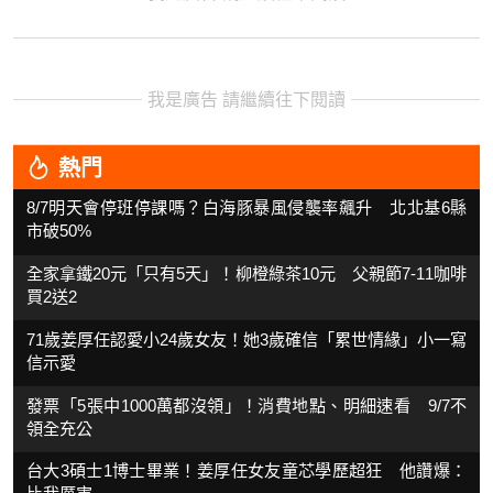
我是廣告 請繼續往下閱讀
熱門
8/7明天會停班停課嗎？白海豚暴風侵襲率飆升 北北基6縣
市破50%
全家拿鐵20元「只有5天」！柳橙綠茶10元 父親節7-11咖啡
買2送2
71歲姜厚任認愛小24歲女友！她3歲確信「累世情緣」小一寫
信示愛
發票「5張中1000萬都沒領」！消費地點、明細速看 9/7不
領全充公
台大3碩士1博士畢業！姜厚任女友童芯學歷超狂 他讚爆：