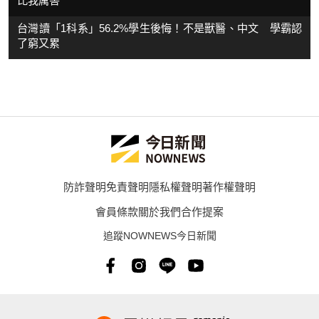
比我厲害
台灣讀「1科系」56.2%學生後悔！不是獸醫、中文 學霸認
了窮又累
防詐聲明
免責聲明
隱私權聲明
著作權聲明
會員條款
關於我們
合作提案
追蹤NOWNEWS今日新聞