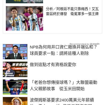
分析／阿根廷不能只靠梅西！艾瓦
雷茲終於爆發 衛冕軍多一張王牌
Recommended by
NPB為何用井口資仁撤換井端弘和？
球員要求一點：請將這種人剔除
PR
做到這點才有資格說愛你
「老爸你想傳接球嗎？」大聯盟最動
人父親節故事 從玉米田開始
波傑姆斯基要求2400萬美元年薪續