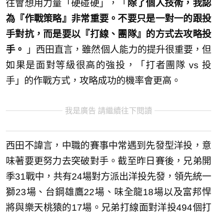
往會想用力量「硬碰硬」，「
除了個人技術，我認
為『作戰策略』非常重要。不要只是一對一的跟投
手對抗，而是要以『打線、團隊』的方式去攻略投
手。
」西田直言，雖然個人能力的提升很重要，但
如果是面對等級很高的強投，「打者團隊 vs 投
手」的作戰方式，攻略成功的機率會更高。
我是廣告 請繼續往下閱讀
西田不諱言，中職的賽事中常遇到先發型洋投，意
味著要更努力去突破對手。截至昨日賽後，兄弟開
季31戰中，共有24場對方派出洋投先發，領先統一
獅23場、台鋼雄鷹22場、味全龍18場以及富邦悍
將與樂天桃猿的17場。兄弟打線面對洋投494個打