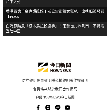
台中入列
香港百億千金也爆離婚！老公當街摟女狂親 出軌照被發到
Threads
白海豚颱風「根本馬拉松選手」！雨勢從北炸到南 不轉彎
登陸中國
防詐聲明
免責聲明
隱私權聲明
著作權聲明
會員條款
關於我們
合作提案
追蹤NOWNEWS今日新聞