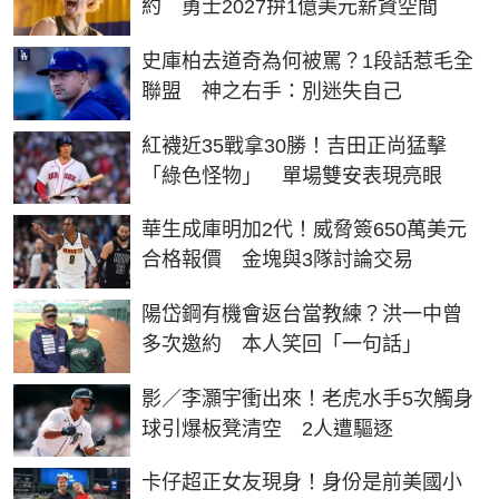
約 勇士2027拚1億美元薪資空間
史庫柏去道奇為何被罵？1段話惹毛全
聯盟 神之右手：別迷失自己
紅襪近35戰拿30勝！吉田正尚猛擊
「綠色怪物」 單場雙安表現亮眼
華生成庫明加2代！威脅簽650萬美元
合格報價 金塊與3隊討論交易
陽岱鋼有機會返台當教練？洪一中曾
多次邀約 本人笑回「一句話」
影／李灝宇衝出來！老虎水手5次觸身
球引爆板凳清空 2人遭驅逐
卡仔超正女友現身！身份是前美國小