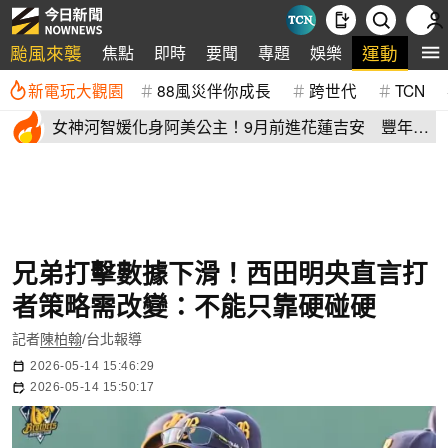
颱風來襲
運動
焦點
即時
要聞
專題
娛樂
全
新電玩大觀園
88風災伴你成長
跨世代
TCN
女神河智媛化身阿美公主！9月前進花蓮吉安 豐年節
尬原民大會舞
兄弟打擊數據下滑！西田明央直言打
者策略需改變：不能只靠硬碰硬
記者
陳柏翰
/台北報導
2026-05-14 15:46:29
2026-05-14 15:50:17