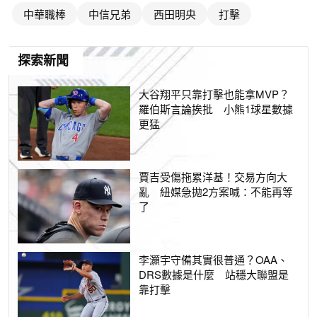
中華職棒
中信兄弟
西田明央
打擊
探索新聞
大谷翔平只靠打擊也能拿MVP？
羅伯斯言論挨批 小熊1球星數據
更猛
賈吉受傷拖累洋基！交易方向大
亂 紐媒急拋2方案喊：不能再等
了
李灝宇守備其實很普通？OAA、
DRS數據是什麼 站穩大聯盟是
靠打擊