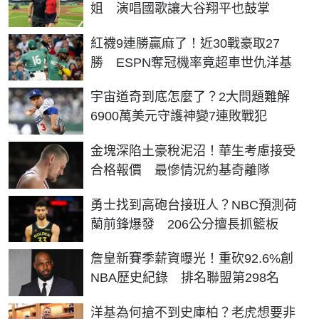
姐 演唱國歌讓大谷翔平也鼓掌
紅襪9連勝贏麻了！近30戰豪取27
勝 ESPN奪冠機率竟超車世仇洋基
宇宙道奇到底怎麼了？2大問題難解
6900萬美元守護神變7連敗戰犯
金塊深陷土豪稅泥沼！華生考慮接受
合格報價 最慘情況約基奇離隊
勇士找到高砲台接班人？NBC預測荷
蘭前鋒爆發 206公分擅長抓籃板
詹皇新賽季薪資曝光！重砍92.6%創
NBA歷史紀錄 排名聯盟第298名
洋基為何搶不到史庫柏？老虎想要非